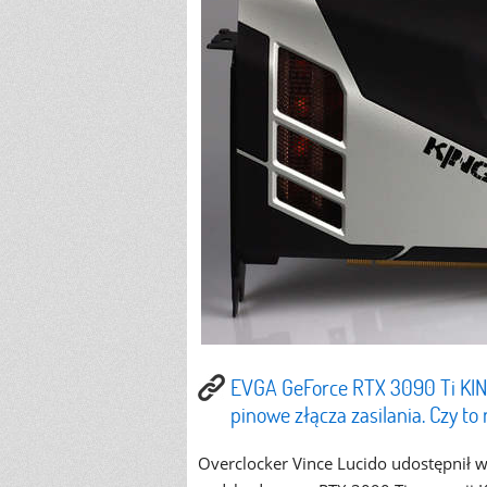
EVGA GeForce RTX 3090 Ti KING
pinowe złącza zasilania. Czy to
Overclocker Vince Lucido udostępnił 