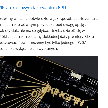
PIN z rekordowym taktowaniem GPU
esteśmy w stanie potwierdzić, w jaki sposób będzie zasilana
udno jednak brać w tym przypadku pod uwagę opcję z
k czy siak, nie ma co gdybać - trzeba uzbroić się w
. Póki co jednak nie znamy dokładnej daty premiery RTX-a
e kosztować. Pewni możemy być tylko jednego - EVGA
ednostką wyłącznie dla wybranych.