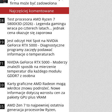
firma może być zadowolona
Najczęściej komentowane
Test procesora AMD Ryzen 7
28
5800X3D (2026) - Legenda gamingu
wraca po czterech latach... jednak
cena okazuje się zaporowa
Jest odczyt Hot Spot na NVIDIA
19
GeForce RTX 5000 - Diagnostyczne
programy zaczęły podawać
informacje o temperaturach
NVIDIA GeForce RTX 5000 - Moderzy
71
znaleźli sposób na mierzenie
temperatur dla każdego modułu
GDDR7 z osobna
Karty graficzne AMD Radeon mogą
69
wkrótce znowu podrożeć. Nowe
informacje dotyczą wzrostu cen za
pakiety GPU plus VRAM
AMD Zen 7 to najpewniej ostatnia
55
generacja procesorów Ryzen,