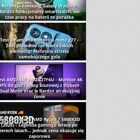
Recenzja Samsung Galaxy Watch 9.
Bardzo funkcjonalny smartwatch, ale
czas pracy na baterii to porażka
Test smartfona Motorola moto g77 -
Zdecydowanie nie warta takich
pieniędzy! Motorola strzela
samobójczego gola
est AMZFAST AMZG27F6U - Monitor 4K
IPS do gier i pracy biurowej z trybem
Dual Mode oraz w bardzo atrakcyjnej
cenie
Test procesora AMD Ryzen 7 5800X3D
(2026) - Legenda gamingu wraca po
terech latach... jednak cena okazuje się
zaporowa