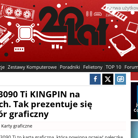
Załóż konto
zje
Zestawy Komputerowe
Poradniki
Felietony
TOP 10
Foru
3090 Ti KINGPIN na
ch. Tak prezentuje się
C
r graficzny
|
Karty graficzne
090 Ti to karta graficzna, która powinna przejąć pałeczkę