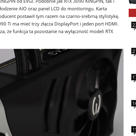
INGPIN od EVGI. Podobnie jak RTX 3090 KINGPIN, tak i
dzenie AIO oraz panel LCD do monitoringu. Karta
producent postawił tym razem na czarno-srebrną stylistykę.
90 Ti ma mieć trzy złącza DisplayPort i jeden port HDMI.
2
a, że ​​funkcja ta pozostanie na wyłączność modeli RTX
2
1
1
1