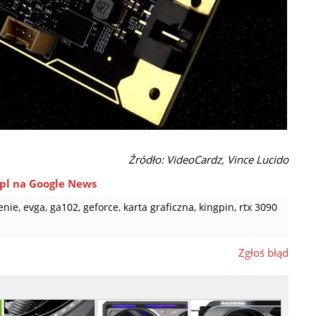
Źródło: VideoCardz, Vince Lucido
pl na Google News
enie
,
evga
,
ga102
,
geforce
,
karta graficzna
,
kingpin
,
rtx 3090
Zgłoś błąd