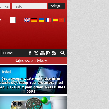
m
O nas
Najnowsze artykuły
Czy procesor z czterema rdzeniami
jeszcze daje radę? Test procesora Intel
ore i3-12100F z pamięciami RAM DDR4 i
DDR5