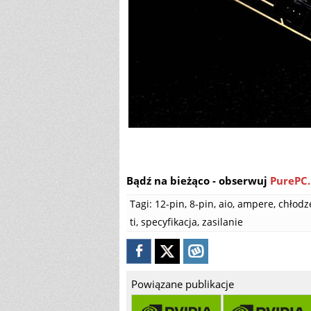
Bądź na bieżąco - obserwuj
PurePC.
Tagi:
12-pin
,
8-pin
,
aio
,
ampere
,
chłodz
ti
,
specyfikacja
,
zasilanie
Powiązane publikacje