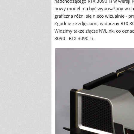
nadchodzącego RTX 3090 Ti w wersji K
nowy model ma być wyposażony w chło
graficzna różni się nieco wizualnie - 
Zgodnie ze zdjęciami, widoczny RTX 30
Widzimy także złącze NVLink, co oznacz
3090 i RTX 3090 Ti.