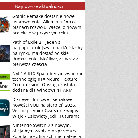
Najnowsze aktualności
Gothic Remake dostanie nowe
usprawnienia. Alkimia luźno o
planach rozwoju, więcej o nowym
projekcie w przyszłym roku
Path of Exile 2 - jeden z
najpopularniejszych hack'n'slashy
na rynku ma dostać polskie
tłumaczenie. Możliwe, że wraz z
pierwszą częścią
NVIDIA RTX Spark będzie wspierać
technologię RTX Neural Texture
Compression. Obsługa została
dodana dla Windows 11 ARM
Disney+ - filmowe i serialowe
nowości VOD na sierpień 2026.
Wśród premier Gwiezdne wojny:
Wizje - Dziewiąty Jedi i Futurama
Nintendo Switch 2 z nowym,
oficjalnym wynikiem sprzedaży.
Popularność konsoli nie maleje, a