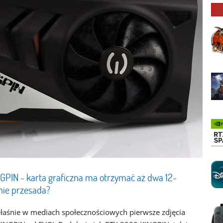
PIN - karta graficzna ma otrzymać aż dwa 12-
 nie przesada?
właśnie w mediach społecznościowych pierwsze zdjęcia