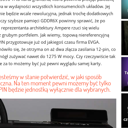
a w wydajności wszystkich konsumenckich układów. Jej
 nie będzie wcale rewolucyjna, jednak trochę dodatkowych
czy szybsze pamięci GDDR6X powinny sprawić, że po
 reprezentanta architektury Ampere rzuci się wielu
z grubym portfelem. Jak wiemy, topową niereferencyjną
IN przygotowuje już od jakiegoś czasu firma EVGA.
wiło się, że otrzyma on aż dwa złącza zasilania 12-pin, co
e mógł zużywać nawet do 1275 W mocy. Czy rzeczywiście tak
ale za to możemy być już pewni wyglądu samej karty.
T
esteśmy w stanie potwierdzić, w jaki sposób
aficzna. Na ten moment pewni możemy być tylko
PIN będzie jednostką wyłącznie dla wybranych.
cz