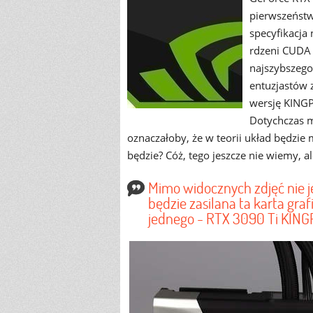
pierwszeństw
specyfikacja
rdzeni CUDA 
najszybszego
entuzjastów 
wersję KINGP
Dotychczas mó
oznaczałoby, że w teorii układ będzi
będzie? Cóż, tego jeszcze nie wiemy, 
Mimo widocznych zdjęć nie j
będzie zasilana ta karta gr
jednego - RTX 3090 Ti KING