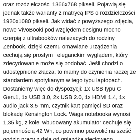
oraz rozdzielczości 1366x768 pikseli. Pojawią się
jednak także warianty z matrycą IPS o rozdzielczości
1920x1080 pikseli. Jak widać z powyższego zdjęcia,
nowe VivoBooki pod względem designu mocno
czerpią z ultrabooków należących do rodziny
Zenbook, dzięki czemu omawiane urządzenia
cechują się prostym i eleganckim wyglądem, który
zdecydowanie może się podobać. Jeśli chodzi o
udostępnione złącza, to mamy do czynienia raczej ze
standardem spotykanym w tego typu laptopach.
Dostaniemy więc do dyspozycji: 1x USB typu C
Gen.1, 1x USB 3.0, 2x USB 2.0, 1x HDMI 1.4, 1x
audio jack 3,5 mm, czytnik kart pamięci SD oraz
blokadę Kensington Lock. Waga notebooka wynosi
1,35 kg, z kolei wbudowany akumulator cechuje się
pojemnością 42 Wh, co powinno pozwolić na sześć
godzin pracy z dala od gniazdka sieciowego.