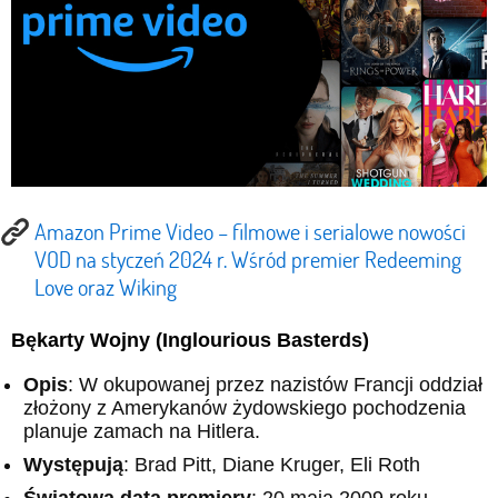
Amazon Prime Video – filmowe i serialowe nowości
VOD na styczeń 2024 r. Wśród premier Redeeming
Love oraz Wiking
Bękarty Wojny (Inglourious Basterds)
Opis
: W okupowanej przez nazistów Francji oddział
złożony z Amerykanów żydowskiego pochodzenia
planuje zamach na Hitlera.
Występują
: Brad Pitt, Diane Kruger, Eli Roth
Światowa data premiery
: 20 maja 2009 roku