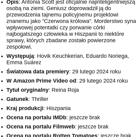
Opis
: Antonia Scott jest oficjalnie najinteligentniejszą
osobą na ziemi. Geniusz doprowadził ją do
przewodzenia tajnemu policyjnemu projektowi
znanemu jako "Czerwona królowa". Morderstwo syna
wpływowej potentatki czy porwanie córki
najbogatszego człowieka w Hiszpanii to niektóre
sprawy, których zbadane zostało powierzone
zespołowi.
Występują
: Hovik Keuchkerian, Eduardo Noriega,
Emma Suárez
Światowa data premiery
: 29 lutego 2024 roku
W
Amazon
Prime Video od
: 29 lutego 2024 roku
Tytuł oryginalny
: Reina Roja
Gatunek
: Thriller
Kraj produkcji
: Hiszpania
Ocena na portalu IMDb
: jeszcze brak
Ocena na portalu Filmweb
: jeszcze brak
Ocena na portalu Rotten Tomatoes
: jeszcze brak