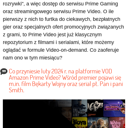
rozrywki", a więc dostęp do serwisu Prime Gaming
oraz streamingowego serwisu Prime Video. O ile
pierwszy z nich to furtka do ciekawych, bezpłatnych
gier oraz specjalnych ofert promocyjnych związanych
z grami, to Prime Video jest już klasycznym
repozytorium z filmami i serialami, które możemy
oglądać w formule Video-on-demand. Co zaoferuje
nam ono w tym miesiącu?
Co przyniesie luty 2024 r. na platformie VOD
Amazon Prime Video? Wśród premier pojawi się
m.in. film Bękarty Wojny oraz serial pt. Pan i pani
Smith.