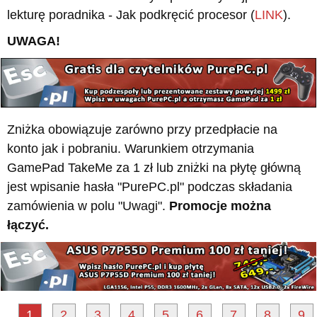
lekturę poradnika - Jak podkręcić procesor (
LINK
).
UWAGA!
Zniżka obowiązuje zarówno przy przedpłacie na
konto jak i pobraniu. Warunkiem otrzymania
GamePad TakeMe za 1 zł lub zniżki na płytę główną
jest wpisanie hasła "PurePC.pl" podczas składania
zamówienia w polu "Uwagi".
Promocje można
łączyć.
1
2
3
4
5
6
7
8
9