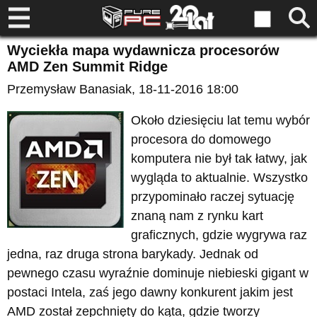
Wyciekła mapa wydawnicza procesorów
AMD Zen Summit Ridge
Przemysław Banasiak
, 18-11-2016 18:00
Około dziesięciu lat temu wybór
procesora do domowego
komputera nie był tak łatwy, jak
wygląda to aktualnie. Wszystko
przypominało raczej sytuację
znaną nam z rynku kart
graficznych, gdzie wygrywa raz
jedna, raz druga strona barykady. Jednak od
pewnego czasu wyraźnie dominuje niebieski gigant w
postaci Intela, zaś jego dawny konkurent jakim jest
AMD został zepchnięty do kąta, gdzie tworzy