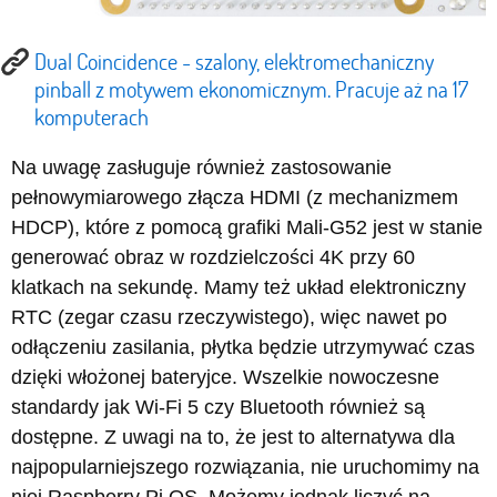
Dual Coincidence - szalony, elektromechaniczny
pinball z motywem ekonomicznym. Pracuje aż na 17
komputerach
Na uwagę zasługuje również zastosowanie
pełnowymiarowego złącza HDMI (z mechanizmem
HDCP), które z pomocą grafiki Mali-G52 jest w stanie
generować obraz w rozdzielczości 4K przy 60
klatkach na sekundę. Mamy też układ elektroniczny
RTC (zegar czasu rzeczywistego), więc nawet po
odłączeniu zasilania, płytka będzie utrzymywać czas
dzięki włożonej bateryjce. Wszelkie nowoczesne
standardy jak Wi-Fi 5 czy Bluetooth również są
dostępne. Z uwagi na to, że jest to alternatywa dla
najpopularniejszego rozwiązania, nie uruchomimy na
niej Raspberry Pi OS. Możemy jednak liczyć na