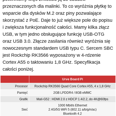
przeznaczonych dla malinki. To co wyróżnia płytkę to
wsparcie dla dysków M.2 oraz piny pozwalające
skorzystać z PoE. Daje to już większe pole do popisu
i zwiększa funkcjonalność całości. Mamy kilka złącz
USB, w tym jedno obsługujące funkcję USB-OTG
oraz USB 3.0. Złącze zasilania również wyróżnia się
nowoczesnym standardem USB typu C. Sercem SBC
jest Rockchip RK3566 wyposażony w 4-rdzenie
Cortex A55 o taktowaniu 1,8 GHz. Specyfikacja
całości poniżej.
Urve Board Pi
Procesor
Rockchip RK3566 Quad Core Cortex A55, 4 x 1,8 GHz
Pamięć
2GB LPDDR4 / 8GB eMMC
Grafik
Mali-G52 : HDMI 2.0 z HDCP 1.4/2.2, do 4K@60fps
1000 Mbit/s Ethernet
Sieć
2.4G/5G WiFi 5 (802.11 a/b/g/n/ac)
Bluetooth 4.2