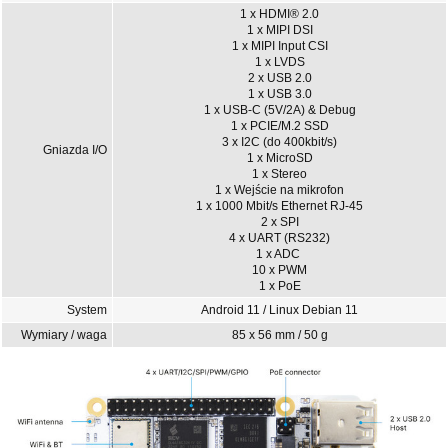
1 x HDMI® 2.0
1 x MIPI DSI
1 x MIPI Input CSI
1 x LVDS
2 x USB 2.0
1 x USB 3.0
1 x USB-C (5V/2A) & Debug
1 x PCIE/M.2 SSD
3 x I2C (do 400kbit/s)
Gniazda I/O
1 x MicroSD
1 x Stereo
1 x Wejście na mikrofon
1 x 1000 Mbit/s Ethernet RJ-45
2 x SPI
4 x UART (RS232)
1 x ADC
10 x PWM
1 x PoE
System
Android 11 / Linux Debian 11
Wymiary / waga
85 x 56 mm / 50 g