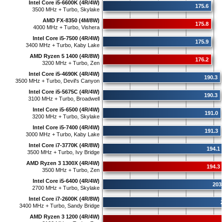
Intel Core i5-6600K (4R/4W)
175.6
3500 MHz + Turbo, Skylake
AMD FX-8350 (4M/8W)
175.8
4000 MHz + Turbo, Vishera
Intel Core i5-7500 (4R/4W)
175.9
3400 MHz + Turbo, Kaby Lake
AMD Ryzen 5 1400 (4R/8W)
176.2
3200 MHz + Turbo, Zen
Intel Core i5-4690K (4R/4W)
190.3
3500 MHz + Turbo, Devil's Canyon
Intel Core i5-5675C (4R/4W)
190.3
3100 MHz + Turbo, Broadwell
Intel Core i5-6500 (4R/4W)
191.0
3200 MHz + Turbo, Skylake
Intel Core i5-7400 (4R/4W)
191.3
3000 MHz + Turbo, Kaby Lake
Intel Core i7-3770K (4R/8W)
194.1
3500 MHz + Turbo, Ivy Bridge
AMD Ryzen 3 1300X (4R/4W)
194.3
3500 MHz + Turbo, Zen
Intel Core i5-6400 (4R/4W)
203
2700 MHz + Turbo, Skylake
Intel Core i7-2600K (4R/8W)
3400 MHz + Turbo, Sandy Bridge
AMD Ryzen 3 1200 (4R/4W)