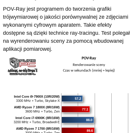
POV-Ray jest programem do tworzenia grafiki
trójwymiarowej o jakości porównywalnej ze zdjęciami
wykonanymi cyfrowym aparatem. Takie efekty
dostępne są dzięki technice ray-tracingu. Test polegał
na wyrenderowaniu sceny za pomocą wbudowanej
aplikacji pomiarowej.
POV-Ray
Renderowanie sceny
Czas w sekundach (mniej = lepiej)
Intel Core i9-7900X (10R/20W)
57.2
3300 MHz + Turbo, Skylake-X
AMD Ryzen 7 1800X (8R/16W)
77.1
3600 MHz + Turbo, Zen
Intel Core i7-6900K (8R/16W)
88.0
3200 MHz + Turbo, Broadwell-E
AMD Ryzen 7 1700 (8R/16W)
89.6
3000 MHz + Turbo, Zen