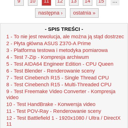
9
10
11
12
13
14
15
…
następna ›
ostatnia »
- SPIS TREŚCI -
1 - To nie jest rewolucja, ale można ją stąd dostrzec
2 - Płyta główna ASUS Z370-A Prime
3 - Platforma testowa i metodyka pomiarowa
4 - Test 7-Zip - Kompresja archiwum
5 - Test AIDA64 Engineer Edition - CPU Queen
6 - Test Blender - Renderowanie sceny
7 - Test Cinebench R15 - Single Thread CPU
8 - Test Cinebench R15 - Multi-Threaded CPU
9 - Test Freemake Video Converter - Kompresja
video
10 - Test HandBrake - Konwersja video
11 - Test POV-Ray - Renderowanie sceny
12 - Test Battlefield 1 - 1920x1080 / Ultra / DirectX
11