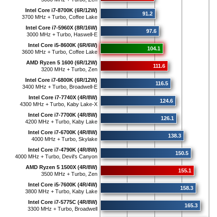
Intel Core i7-8700K (6R/12W)
91.2
3700 MHz + Turbo, Coffee Lake
Intel Core i7-5960X (8R/16W)
97.6
3000 MHz + Turbo, Haswell-E
Intel Core i5-8600K (6R/6W)
104.1
3600 MHz + Turbo, Coffee Lake
AMD Ryzen 5 1600 (6R/12W)
111.6
3200 MHz + Turbo, Zen
Intel Core i7-6800K (6R/12W)
116.5
3400 MHz + Turbo, Broadwell-E
Intel Core i7-7740X (4R/8W)
124.6
4300 MHz + Turbo, Kaby Lake-X
Intel Core i7-7700K (4R/8W)
126.1
4200 MHz + Turbo, Kaby Lake
Intel Core i7-6700K (4R/8W)
138.3
4000 MHz + Turbo, Skylake
Intel Core i7-4790K (4R/8W)
150.5
4000 MHz + Turbo, Devil's Canyon
AMD Ryzen 5 1500X (4R/8W)
155.1
3500 MHz + Turbo, Zen
Intel Core i5-7600K (4R/4W)
158.3
3800 MHz + Turbo, Kaby Lake
Intel Core i7-5775C (4R/8W)
165.3
3300 MHz + Turbo, Broadwell