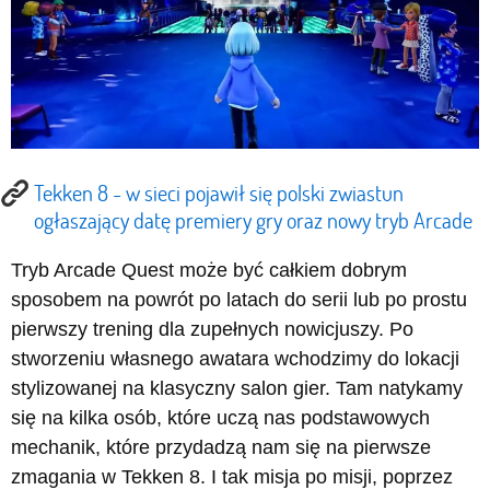
Tekken 8 - w sieci pojawił się polski zwiastun
ogłaszający datę premiery gry oraz nowy tryb Arcade
Tryb Arcade Quest może być całkiem dobrym
sposobem na powrót po latach do serii lub po prostu
pierwszy trening dla zupełnych nowicjuszy. Po
stworzeniu własnego awatara wchodzimy do lokacji
stylizowanej na klasyczny salon gier. Tam natykamy
się na kilka osób, które uczą nas podstawowych
mechanik, które przydadzą nam się na pierwsze
zmagania w Tekken 8. I tak misja po misji, poprzez