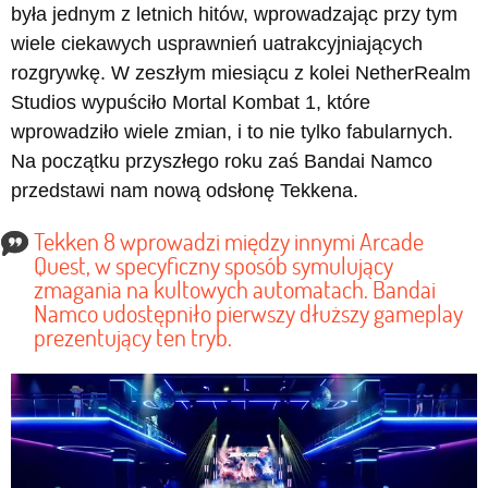
była jednym z letnich hitów, wprowadzając przy tym
wiele ciekawych usprawnień uatrakcyjniających
rozgrywkę. W zeszłym miesiącu z kolei NetherRealm
Studios wypuściło Mortal Kombat 1, które
wprowadziło wiele zmian, i to nie tylko fabularnych.
Na początku przyszłego roku zaś Bandai Namco
przedstawi nam nową odsłonę Tekkena.
Tekken 8 wprowadzi między innymi Arcade
Quest, w specyficzny sposób symulujący
zmagania na kultowych automatach. Bandai
Namco udostępniło pierwszy dłuższy gameplay
prezentujący ten tryb.