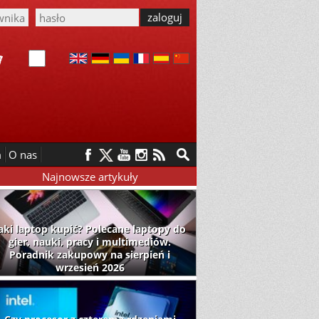
m
O nas
Najnowsze artykuły
aki laptop kupić? Polecane laptopy do
gier, nauki, pracy i multimediów.
Poradnik zakupowy na sierpień i
wrzesień 2026