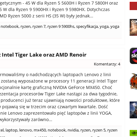
rgetycznym - 45 W dla Ryzen 5 5600H i Ryzen 7 5800H oraz
45 W dla Ryzen 9 5900HX i Ryzen 9 5980HX. Dotychczas
MD Ryzen 5000 z serii HS (35 W) były jednak...
notebook
,
ryzen
,
ryzen 7
,
ryzen 9 5900hs
,
specyfikacja
,
yoga
,
yoga
 Intel Tiger Lake oraz AMD Renoir
Komentarzy: 4
ormowaliśmy o nadchodzących laptopach Lenovo z linii
 zostaną wyposażone w procesory 11 generacji Intel Tiger
pcjonalnie kartę graficzną NVIDIA GeForce MX450. Choć
rezentacja procesorów Tiger Lake nastąpi za dwa tygodnie,
y producenci już teraz ujawniają nowości produktowe, które
 pojawią się w trzecim oraz czwartym kwartale. Dość
nie Lenovo zaprezentowało pięć laptopów z linii YOGA,
wykorzystywały zarówno...
tel
,
laptop
,
lenovo
,
mx450
,
notebook
,
nvidia
,
ryzen
,
ryzen 5
,
ryzen