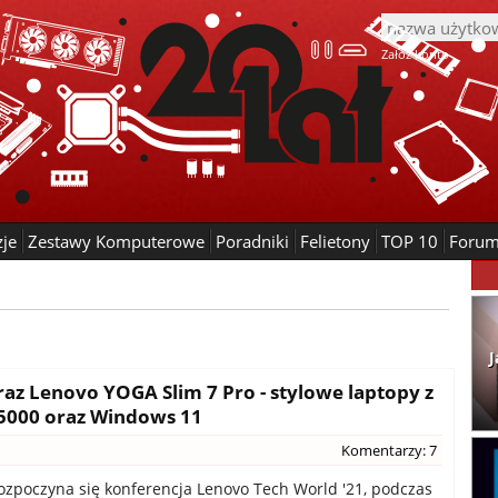
Załóż konto
zje
Zestawy Komputerowe
Poradniki
Felietony
TOP 10
Foru
J
az Lenovo YOGA Slim 7 Pro - stylowe laptopy z
5000 oraz Windows 11
Komentarzy: 7
 rozpoczyna się konferencja Lenovo Tech World '21, podczas