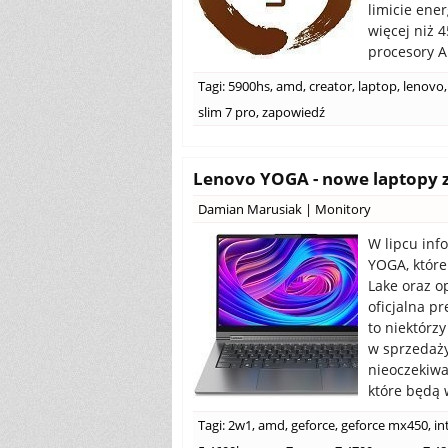
limicie ene
więcej niż 
procesory A
Tagi:
5900hs
,
amd
,
creator
,
laptop
,
lenovo
,
slim 7 pro
,
zapowiedź
Lenovo YOGA - nowe laptopy z
Damian Marusiak
|
Monitory
W lipcu inf
YOGA, które
Lake oraz o
oficjalna p
to niektórz
w sprzedaży
nieoczekiwa
które będą 
Tagi:
2w1
,
amd
,
geforce
,
geforce mx450
,
in