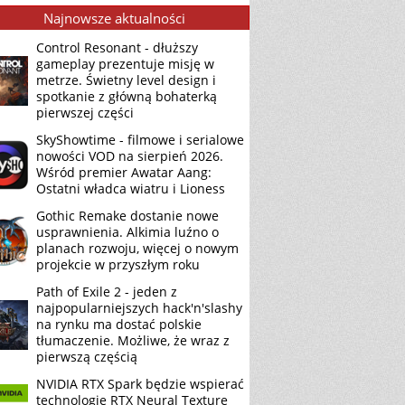
Najnowsze aktualności
Control Resonant - dłuższy
gameplay prezentuje misję w
metrze. Świetny level design i
spotkanie z główną bohaterką
pierwszej części
SkyShowtime - filmowe i serialowe
nowości VOD na sierpień 2026.
Wśród premier Awatar Aang:
Ostatni władca wiatru i Lioness
Gothic Remake dostanie nowe
usprawnienia. Alkimia luźno o
planach rozwoju, więcej o nowym
projekcie w przyszłym roku
Path of Exile 2 - jeden z
najpopularniejszych hack'n'slashy
na rynku ma dostać polskie
tłumaczenie. Możliwe, że wraz z
pierwszą częścią
NVIDIA RTX Spark będzie wspierać
technologię RTX Neural Texture