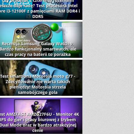
Czy procesor z czterema rdzeniami
jeszcze daje radę? Test procesora Intel
ore i3-12100F z pamięciami RAM DDR4 i
DDR5
Recenzja Samsung Galaxy Watch 9.
Bardzo funkcjonalny smartwatch, ale
czas pracy na baterii to porażka
Test smartfona Motorola moto g77 -
Zdecydowanie nie warta takich
pieniędzy! Motorola strzela
samobójczego gola
est AMZFAST AMZG27F6U - Monitor 4K
IPS do gier i pracy biurowej z trybem
Dual Mode oraz w bardzo atrakcyjnej
cenie