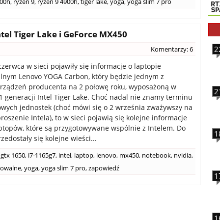
800h
,
ryzen 9
,
ryzen 9 4900h
,
tiger lake
,
yoga
,
yoga slim 7 pro
ntel Tiger Lake i GeForce MX450
2
Komentarzy: 6
czerwca w sieci pojawiły się informacje o laptopie
lnym Lenovo YOGA Carbon, który będzie jednym z
urządzeń producenta na 2 połowę roku, wyposażoną w
2
1 generacji Intel Tiger Lake. Choć nadal nie znamy terminu
wych jednostek (choć mówi się o 2 września zważywszy na
roszenie Intela), to w sieci pojawią się kolejne informacje
ptopów, które są przygotowywane wspólnie z Intelem. Do
1
zedostały się kolejne wieści...
gtx 1650
,
i7-1165g7
,
intel
,
laptop
,
lenovo
,
mx450
,
notebook
,
nvidia
,
towalne
,
yoga
,
yoga slim 7 pro
,
zapowiedź
1
1