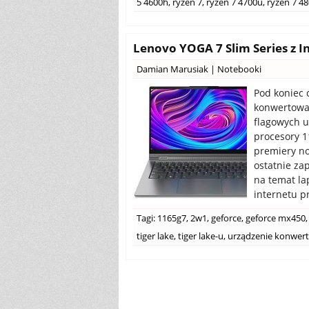
5 4600h
,
ryzen 7
,
ryzen 7 4700u
,
ryzen 7 4
Lenovo YOGA 7 Slim Series z I
Damian Marusiak
|
Notebooki
Pod koniec 
konwertowa
flagowych 
procesory 1
premiery no
ostatnie zap
na temat la
internetu pr
Tagi:
1165g7
,
2w1
,
geforce
,
geforce mx450
,
tiger lake
,
tiger lake-u
,
urządzenie konwer