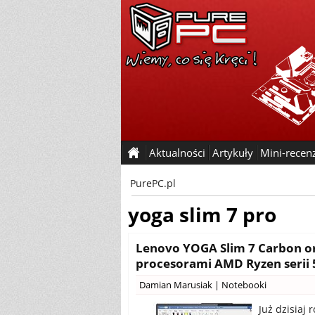
Aktualności
Artykuły
Mini-recen
PurePC.pl
yoga slim 7 pro
Lenovo YOGA Slim 7 Carbon or
procesorami AMD Ryzen serii 
Damian Marusiak
|
Notebooki
Już dzisiaj