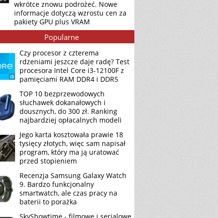
wkrótce znowu podrożeć. Nowe
informacje dotyczą wzrostu cen za
pakiety GPU plus VRAM
Popularne
Czy procesor z czterema
rdzeniami jeszcze daje radę? Test
procesora Intel Core i3-12100F z
pamięciami RAM DDR4 i DDR5
TOP 10 bezprzewodowych
słuchawek dokanałowych i
dousznych, do 300 zł. Ranking
najbardziej opłacalnych modeli
Jego karta kosztowała prawie 18
tysięcy złotych, więc sam napisał
program, który ma ją uratować
przed stopieniem
Recenzja Samsung Galaxy Watch
9. Bardzo funkcjonalny
smartwatch, ale czas pracy na
baterii to porażka
SkyShowtime - filmowe i serialowe