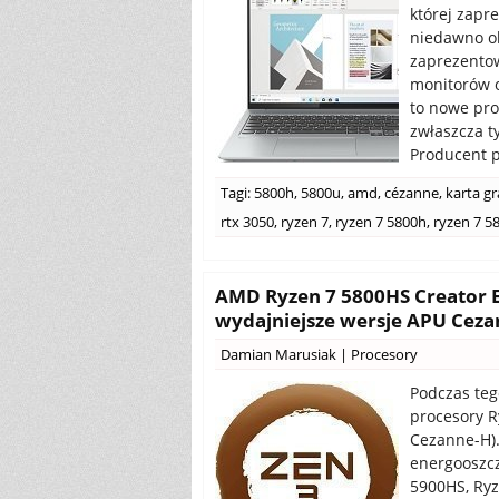
której zapr
niedawno ok
zaprezentow
monitorów o
to nowe pro
zwłaszcza t
Producent p
Tagi:
5800h
,
5800u
,
amd
,
cézanne
,
karta gr
rtx 3050
,
ryzen 7
,
ryzen 7 5800h
,
ryzen 7 5
AMD Ryzen 7 5800HS Creator Ed
wydajniejsze wersje APU Ceza
Damian Marusiak
|
Procesory
Podczas teg
procesory R
Cezanne-H).
energooszcz
5900HS, Ryz