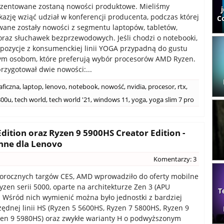
ezentowane zostaną nowości produktowe. Mieliśmy
azję wziąć udział w konferencji producenta, podczas której
C
ane zostały nowości z segmentu laptopów, tabletów,
raz słuchawek bezprzewodowych. Jeśli chodzi o notebooki,
pozycje z konsumenckiej linii YOGA przypadną do gustu
ym osobom, które preferują wybór procesorów AMD Ryzen.
rzygotował dwie nowości:...
aficzna
,
laptop
,
lenovo
,
notebook
,
nowość
,
nvidia
,
procesor
,
rtx
,
800u
,
tech world
,
tech world '21
,
windows 11
,
yoga
,
yoga slim 7 pro
ition oraz Ryzen 9 5900HS Creator Edition -
nne dla Lenovo
Komentarzy: 3
orocznych targów CES, AMD wprowadziło do oferty mobilne
yzen serii 5000, oparte na architekturze Zen 3 (APU
T
 Wśród nich wymienić można było jednostki z bardziej
ędnej linii HS (Ryzen 5 5600HS, Ryzen 7 5800HS, Ryzen 9
en 9 5980HS) oraz zwykłe warianty H o podwyższonym