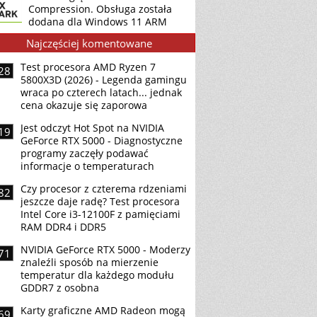
Compression. Obsługa została
dodana dla Windows 11 ARM
Najczęściej komentowane
Test procesora AMD Ryzen 7
28
5800X3D (2026) - Legenda gamingu
wraca po czterech latach... jednak
cena okazuje się zaporowa
Jest odczyt Hot Spot na NVIDIA
19
GeForce RTX 5000 - Diagnostyczne
programy zaczęły podawać
informacje o temperaturach
Czy procesor z czterema rdzeniami
82
jeszcze daje radę? Test procesora
Intel Core i3-12100F z pamięciami
RAM DDR4 i DDR5
NVIDIA GeForce RTX 5000 - Moderzy
71
znaleźli sposób na mierzenie
temperatur dla każdego modułu
GDDR7 z osobna
Karty graficzne AMD Radeon mogą
69