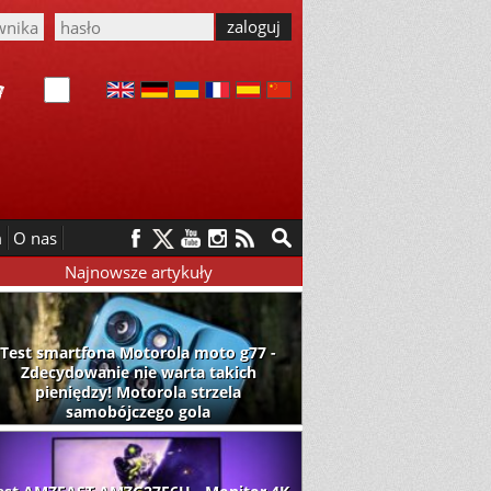
m
O nas
Najnowsze artykuły
Test smartfona Motorola moto g77 -
Zdecydowanie nie warta takich
pieniędzy! Motorola strzela
samobójczego gola