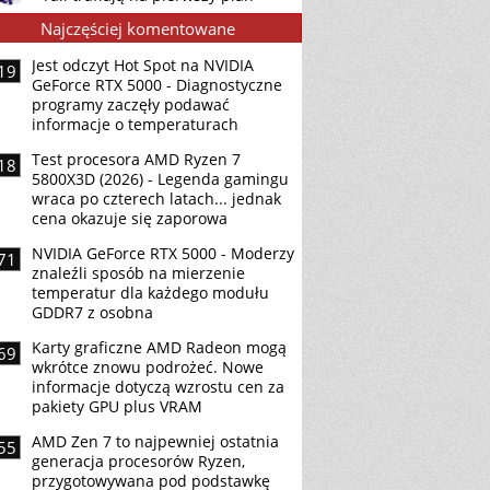
Najczęściej komentowane
Jest odczyt Hot Spot na NVIDIA
19
GeForce RTX 5000 - Diagnostyczne
programy zaczęły podawać
informacje o temperaturach
Test procesora AMD Ryzen 7
18
5800X3D (2026) - Legenda gamingu
wraca po czterech latach... jednak
cena okazuje się zaporowa
NVIDIA GeForce RTX 5000 - Moderzy
71
znaleźli sposób na mierzenie
temperatur dla każdego modułu
GDDR7 z osobna
Karty graficzne AMD Radeon mogą
69
wkrótce znowu podrożeć. Nowe
informacje dotyczą wzrostu cen za
pakiety GPU plus VRAM
AMD Zen 7 to najpewniej ostatnia
55
generacja procesorów Ryzen,
przygotowywana pod podstawkę