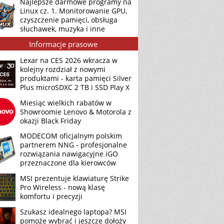
Najlepsze darmowe programy na
Linux cz. 1. Monitorowanie GPU,
czyszczenie pamięci, obsługa
słuchawek, muzyka i inne
Informacje prasowe
Lexar na CES 2026 wkracza w
kolejny rozdział z nowymi
produktami - karta pamięci Silver
Plus microSDXC 2 TB i SSD Play X
Miesiąc wielkich rabatów w
Showroomie Lenovo & Motorola z
okazji Black Friday
MODECOM oficjalnym polskim
partnerem NNG - profesjonalne
rozwiązania nawigacyjne iGO
przeznaczone dla kierowców
MSI prezentuje klawiaturę Strike
Pro Wireless - nową klasę
komfortu i precyzji
Szukasz idealnego laptopa? MSI
pomoże wybrać i jeszcze dołoży