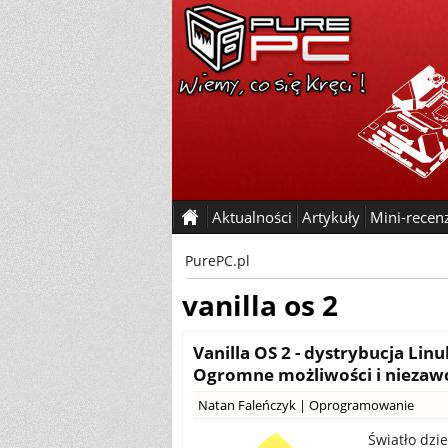
Aktualności
Artykuły
Mini-recen
PurePC.pl
vanilla os 2
Vanilla OS 2 - dystrybucja Linu
Ogromne możliwości i niezaw
Natan Faleńczyk
|
Oprogramowanie
Światło dzi