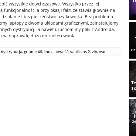
T
ąpić wszystkie dotychczasowe. Wszystko przez jej
 funkcjonalność, a przy okazji fakt, że stawia głównie na
działanie i bezpieczeństwo użytkownika. Bez problemu
emy laptopy z dwoma układami graficznymi, zainstalujemy
 innych dystrybucji, a nawet uruchomimy pliki z Androida.
2 ma naprawdę dużo do zaoferowania.
cz
dystrybucja
,
gnome 46
,
linux
,
nowość
,
vanilla os 2
,
vib
,
vso
Te
To
J
z