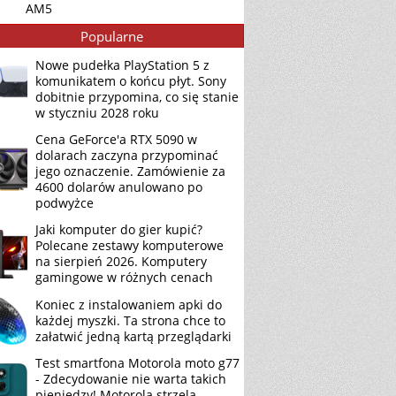
AM5
Popularne
Nowe pudełka PlayStation 5 z
komunikatem o końcu płyt. Sony
dobitnie przypomina, co się stanie
w styczniu 2028 roku
Cena GeForce'a RTX 5090 w
dolarach zaczyna przypominać
jego oznaczenie. Zamówienie za
4600 dolarów anulowano po
podwyżce
Jaki komputer do gier kupić?
Polecane zestawy komputerowe
na sierpień 2026. Komputery
gamingowe w różnych cenach
Koniec z instalowaniem apki do
każdej myszki. Ta strona chce to
załatwić jedną kartą przeglądarki
Test smartfona Motorola moto g77
- Zdecydowanie nie warta takich
pieniędzy! Motorola strzela