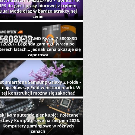
est AMZFAST AMZG27F6U - Monitor 4K
IPS do gier i pracy biurowej z trybem
Dual Mode oraz w bardzo atrakcyjnej
cenie
Test procesora AMD Ryzen 7 5800X3D
(2026) - Legenda gamingu wraca po
terech latach... jednak cena okazuje się
zaporowa
st smartfona Samsung Galaxy Z Fold8 -
 najciekawszy Fold w historii marki. W
tej konstrukcji można się zakochać
aki komputer do gier kupić? Polecane
estawy komputerowe na sierpień 2026.
Komputery gamingowe w różnych
cenach