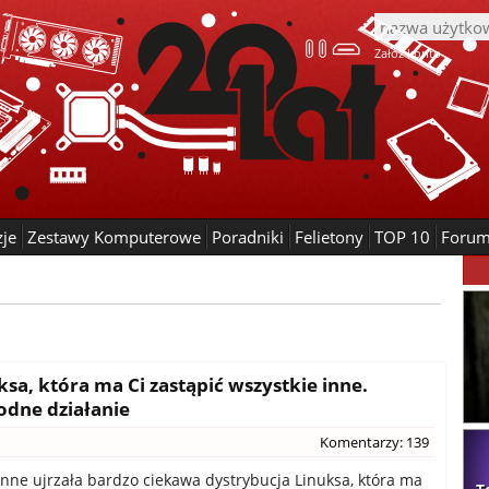
Załóż konto
zje
Zestawy Komputerowe
Poradniki
Felietony
TOP 10
Foru
ksa, która ma Ci zastąpić wszystkie inne.
odne działanie
Komentarzy: 139
enne ujrzała bardzo ciekawa dystrybucja Linuksa, która ma