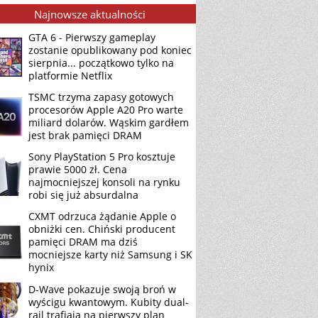
Najnowsze aktualności
GTA 6 - Pierwszy gameplay
zostanie opublikowany pod koniec
sierpnia... początkowo tylko na
platformie Netflix
TSMC trzyma zapasy gotowych
procesorów Apple A20 Pro warte
miliard dolarów. Wąskim gardłem
jest brak pamięci DRAM
Sony PlayStation 5 Pro kosztuje
prawie 5000 zł. Cena
najmocniejszej konsoli na rynku
robi się już absurdalna
CXMT odrzuca żądanie Apple o
obniżki cen. Chiński producent
pamięci DRAM ma dziś
mocniejsze karty niż Samsung i SK
hynix
D-Wave pokazuje swoją broń w
wyścigu kwantowym. Kubity dual-
rail trafiają na pierwszy plan