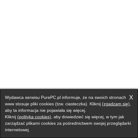
X
Wydawca serwisu PurePC.pl informuje, że na swoich stronach
www stosuje pliki cookies (tzw. ciasteczka). Kliknij
(zgadzam się)
,
aby ta informacja nie pojawiała się więcej.
Kliknij
(polityka cookies)
, aby dowiedzieć się więcej, w tym jak
zarządzać plikami cookies za pośrednictwem swojej przeglądarki
internetowej.