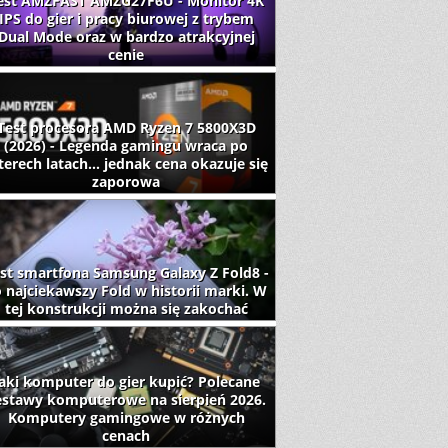
est AMZFAST AMZG27F6U - Monitor 4K
IPS do gier i pracy biurowej z trybem
Dual Mode oraz w bardzo atrakcyjnej
cenie
Test procesora AMD Ryzen 7 5800X3D
(2026) - Legenda gamingu wraca po
terech latach... jednak cena okazuje się
zaporowa
st smartfona Samsung Galaxy Z Fold8 -
 najciekawszy Fold w historii marki. W
tej konstrukcji można się zakochać
aki komputer do gier kupić? Polecane
estawy komputerowe na sierpień 2026.
Komputery gamingowe w różnych
cenach