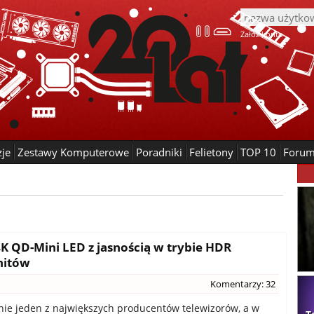
Załóż konto
zje
Zestawy Komputerowe
Poradniki
Felietony
TOP 10
Foru
4K QD-Mini LED z jasnością w trybie HDR
nitów
Komentarzy: 32
nie jeden z największych producentów telewizorów, a w