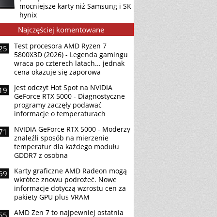
mocniejsze karty niż Samsung i SK
hynix
Najczęściej komentowane
Test procesora AMD Ryzen 7
25
5800X3D (2026) - Legenda gamingu
wraca po czterech latach... jednak
cena okazuje się zaporowa
Jest odczyt Hot Spot na NVIDIA
19
GeForce RTX 5000 - Diagnostyczne
programy zaczęły podawać
informacje o temperaturach
NVIDIA GeForce RTX 5000 - Moderzy
71
znaleźli sposób na mierzenie
temperatur dla każdego modułu
GDDR7 z osobna
Karty graficzne AMD Radeon mogą
69
wkrótce znowu podrożeć. Nowe
informacje dotyczą wzrostu cen za
pakiety GPU plus VRAM
AMD Zen 7 to najpewniej ostatnia
55