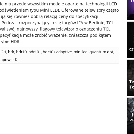
T
cie ma przede wszystkim modele oparte na technologii LCD
podświetleniem typu Mini LED). Oferowane telewizory często
ują się również dobrą relacją ceny do specyfikacji
. Podczas rozpoczynających się targów IFA w Berlinie, TCL
ał swój najnowszy, flagowy telewizor o oznaczeniu TCL
specyfikacja może zrobić wrażenie, zwłaszcza pod kątem
trybie HDR.
cz
 2.1
,
hdr
,
hdr10
,
hdr10+
,
hdr10+ adaptive
,
mini led
,
quantum dot
,
zapowiedź
Te
To
J
z