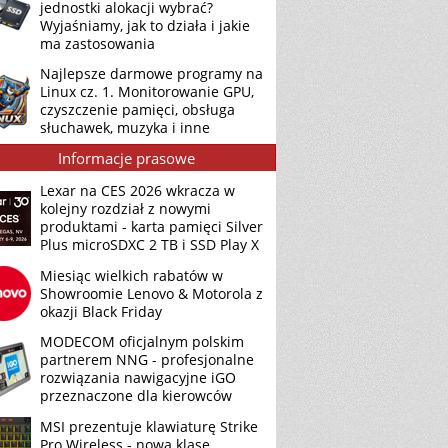
jednostki alokacji wybrać?
Wyjaśniamy, jak to działa i jakie
ma zastosowania
Najlepsze darmowe programy na
Linux cz. 1. Monitorowanie GPU,
czyszczenie pamięci, obsługa
słuchawek, muzyka i inne
Informacje prasowe
Lexar na CES 2026 wkracza w
kolejny rozdział z nowymi
produktami - karta pamięci Silver
Plus microSDXC 2 TB i SSD Play X
Miesiąc wielkich rabatów w
Showroomie Lenovo & Motorola z
okazji Black Friday
MODECOM oficjalnym polskim
partnerem NNG - profesjonalne
rozwiązania nawigacyjne iGO
przeznaczone dla kierowców
MSI prezentuje klawiaturę Strike
Pro Wireless - nową klasę