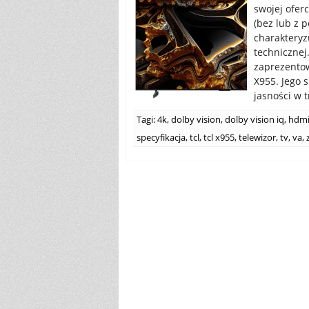
swojej ofer
(bez lub z 
charakteryz
technicznej
zaprezentow
X955. Jego 
jasności w 
Tagi:
4k
,
dolby vision
,
dolby vision iq
,
hdmi
specyfikacja
,
tcl
,
tcl x955
,
telewizor
,
tv
,
va
,