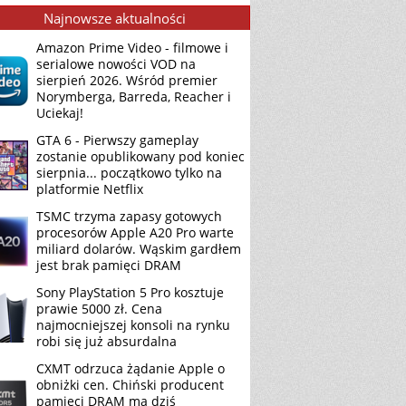
Najnowsze aktualności
Amazon Prime Video - filmowe i
serialowe nowości VOD na
sierpień 2026. Wśród premier
Norymberga, Barreda, Reacher i
Uciekaj!
GTA 6 - Pierwszy gameplay
zostanie opublikowany pod koniec
sierpnia... początkowo tylko na
platformie Netflix
TSMC trzyma zapasy gotowych
procesorów Apple A20 Pro warte
miliard dolarów. Wąskim gardłem
jest brak pamięci DRAM
Sony PlayStation 5 Pro kosztuje
prawie 5000 zł. Cena
najmocniejszej konsoli na rynku
robi się już absurdalna
CXMT odrzuca żądanie Apple o
obniżki cen. Chiński producent
pamięci DRAM ma dziś