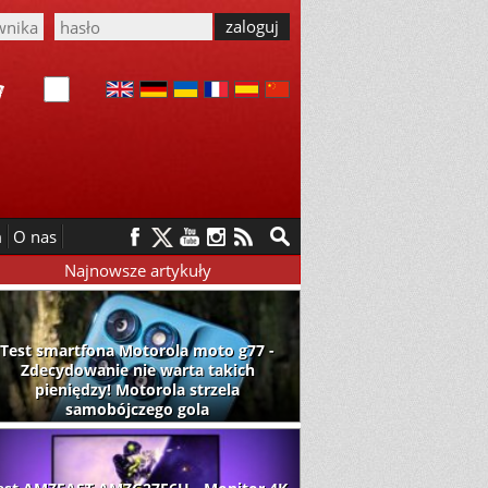
m
O nas
Najnowsze artykuły
Test smartfona Motorola moto g77 -
Zdecydowanie nie warta takich
pieniędzy! Motorola strzela
samobójczego gola