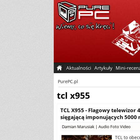
Aktualności
Artykuły
Mini-recen
PurePC.pl
tcl x955
TCL X955 - Flagowy telewizor 
sięgającą imponujących 5000 
Damian Marusiak
|
Audio Foto Video
TCL to obec