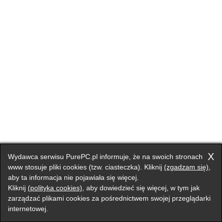
X
Wydawca serwisu PurePC.pl informuje, że na swoich stronach
www stosuje pliki cookies (tzw. ciasteczka). Kliknij
(zgadzam się)
,
aby ta informacja nie pojawiała się więcej.
Kliknij
(polityka cookies)
, aby dowiedzieć się więcej, w tym jak
zarządzać plikami cookies za pośrednictwem swojej przeglądarki
internetowej.