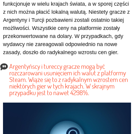
funkcjonuje w wielu krajach świata, a w sporej części
z nich można płacić lokalną walutą. Niestety gracze z
Argentyny i Turcji pozbawieni zostali ostatnio takiej
możliwości. Wszystkie ceny na platformie zostały
przekonwertowane na dolary. W przypadkach, gdy
wydawcy nie zareagowali odpowiednio na nowe
zasady, doszło do radykalnego wzrostu cen gier.
Argentyńscy i tureccy gracze mogą być
rozczarowani usunięciem ich walut z platformy
Steam. Wiąże się to z radykalnym wzrostem cen
niektórych gier w tych krajach. W skrajnym
przypadku jest to nawet 4298%.