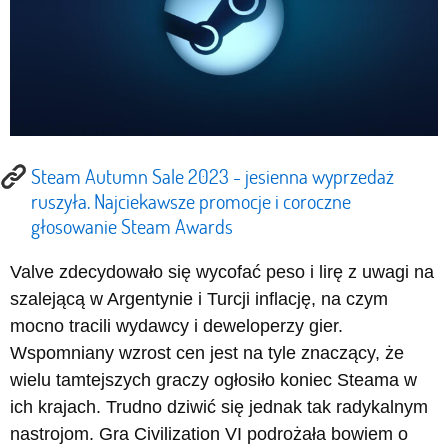
Steam Autumn Sale 2023 - jesienna wyprzedaż
ruszyła. Najciekawsze promocje i coroczne
głosowanie Steam Awards
Valve zdecydowało się wycofać peso i lirę z uwagi na
szalejącą w Argentynie i Turcji inflację, na czym
mocno tracili wydawcy i deweloperzy gier.
Wspomniany wzrost cen jest na tyle znaczący, że
wielu tamtejszych graczy ogłosiło koniec Steama w
ich krajach. Trudno dziwić się jednak tak radykalnym
nastrojom. Gra Civilization VI podrożała bowiem o