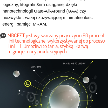
logiczny, litografii 3nm osiąganej dzięki
nanotechnologii Gate-All-Around (GAA) czy
niezwykle trwałej i zużywającej minimalne ilości
energii pamięci MRAM.
MBCFET jest wytwarzany przy użyciu 90 procent
linii technologicznej wykorzystywanej do procesu
FinFET. Umożliwi to tanią, szybką i łatwą
migrację mocy produkcyjnych.