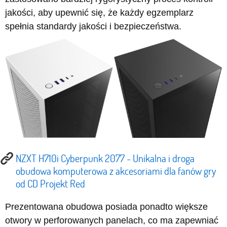
jakości, aby upewnić się, że każdy egzemplarz
spełnia standardy jakości i bezpieczeństwa.
NZXT H710i Cyberpunk 2077 - Unikalna i droga
obudowa komputerowa z akcesoriami dla fanów gry
od CD Projekt Red
Prezentowana obudowa posiada ponadto większe
otwory w perforowanych panelach, co ma zapewniać