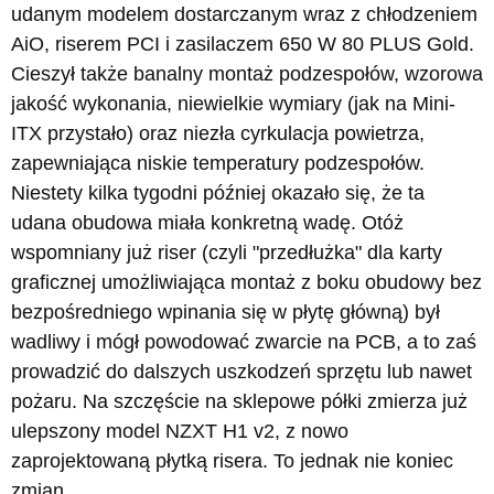
udanym modelem dostarczanym wraz z chłodzeniem
AiO, riserem PCI i zasilaczem 650 W 80 PLUS Gold.
Cieszył także banalny montaż podzespołów, wzorowa
jakość wykonania, niewielkie wymiary (jak na Mini-
ITX przystało) oraz niezła cyrkulacja powietrza,
zapewniająca niskie temperatury podzespołów.
Niestety kilka tygodni później okazało się, że ta
udana obudowa miała konkretną wadę. Otóż
wspomniany już riser (czyli "przedłużka" dla karty
graficznej umożliwiająca montaż z boku obudowy bez
bezpośredniego wpinania się w płytę główną) był
wadliwy i mógł powodować zwarcie na PCB, a to zaś
prowadzić do dalszych uszkodzeń sprzętu lub nawet
pożaru. Na szczęście na sklepowe półki zmierza już
ulepszony model NZXT H1 v2, z nowo
zaprojektowaną płytką risera. To jednak nie koniec
zmian.