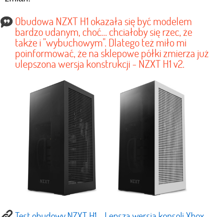
Obudowa NZXT H1 okazała się być modelem
bardzo udanym, choć... chciałoby się rzec, że
także i "wybuchowym". Dlatego też miło mi
poinformować, że na sklepowe półki zmierza już
ulepszona wersja konstrukcji - NZXT H1 v2.
Test obudowy NZXT H1 - Lepsza wersja konsoli Xbox