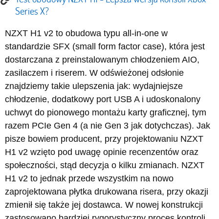
Series X?
NZXT H1 v2 to obudowa typu all-in-one w
standardzie SFX (small form factor case), która jest
dostarczana z preinstalowanym chłodzeniem AIO,
zasilaczem i riserem. W odświeżonej odsłonie
znajdziemy takie ulepszenia jak: wydajniejsze
chłodzenie, dodatkowy port USB A i udoskonalony
uchwyt do pionowego montażu karty graficznej, tym
razem PCIe Gen 4 (a nie Gen 3 jak dotychczas). Jak
pisze bowiem producent, przy projektowaniu NZXT
H1 v2 wzięto pod uwagę opinie recenzentów oraz
społeczności, stąd decyzja o kilku zmianach. NZXT
H1 v2 to jednak przede wszystkim na nowo
zaprojektowana płytka drukowana risera, przy okazji
zmienił się także jej dostawca. W nowej konstrukcji
zastosowano bardziej rygorystyczny proces kontroli