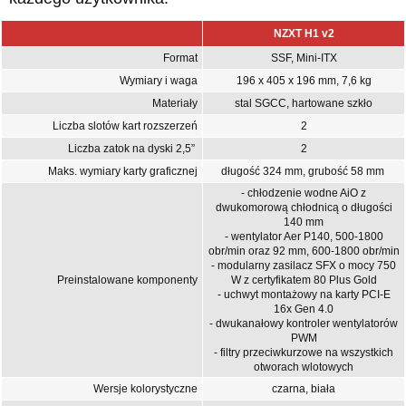
NZXT H1 v2
Format
SSF, Mini-ITX
Wymiary i waga
196 x 405 x 196 mm, 7,6 kg
Materiały
stal SGCC, hartowane szkło
Liczba slotów kart rozszerzeń
2
Liczba zatok na dyski 2,5”
2
Maks. wymiary karty graficznej
długość 324 mm, grubość 58 mm
- chłodzenie wodne AiO z
dwukomorową chłodnicą o długości
140 mm
- wentylator Aer P140, 500-1800
obr/min oraz 92 mm, 600-1800 obr/min
- modularny zasilacz SFX o mocy 750
Preinstalowane komponenty
W z certyfikatem 80 Plus Gold
- uchwyt montażowy na karty PCI-E
16x Gen 4.0
- dwukanałowy kontroler wentylatorów
PWM
- filtry przeciwkurzowe na wszystkich
otworach wlotowych
Wersje kolorystyczne
czarna, biała