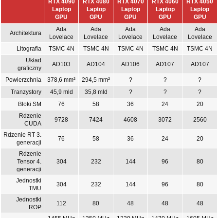
RTX 4090
RTX 4080
RTX 4070
RTX 4060
RTX 4050
Laptop
Laptop
Laptop
Laptop
Laptop
GPU
GPU
GPU
GPU
GPU
Ada
Ada
Ada
Ada
Ada
Architektura
Lovelace
Lovelace
Lovelace
Lovelace
Lovelace
Litografia
TSMC 4N
TSMC 4N
TSMC 4N
TSMC 4N
TSMC 4N
Układ
AD103
AD104
AD106
AD107
AD107
graficzny
Powierzchnia
378,6 mm²
294,5 mm²
?
?
?
Tranzystory
45,9 mld
35,8 mld
?
?
?
Bloki SM
76
58
36
24
20
Rdzenie
9728
7424
4608
3072
2560
CUDA
Rdzenie RT 3.
76
58
36
24
20
generacji
Rdzenie
Tensor 4.
304
232
144
96
80
generacji
Jednostki
304
232
144
96
80
TMU
Jednostki
112
80
48
48
48
ROP