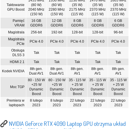
1455 MHz
1350 MHz
1230 MHz
1470 MHz
1605 MHz
Taktowanie
(80 W)
(60 W)
(35 W)
(35 W)
(35 W)
GPU Boost
2040 MHz
2280 MHz
2175 MHz
2370 MHz
2370 MHz
(150 W)
(150 W)
(115 W)
(115 W)
(115 W)
Pamięć
16 GB
12 GB
8 GB
8 GB
6 GB
VRAM
GDDR6
GDDR6
GDDR6
GDDR6
GDDR6
Magistrala
256-bit
192-bit
128-bit
128-bit
96-bit
Magistrala
PCIe 4.0
PCIe 4.0
PCIe 4.0
PCIe 4.0
PCIe 4.0
PCIe
Obsługa
Tak
Tak
Tak
Tak
Tak
DLSS 3
HDMI 2.1
Tak
Tak
Tak
Tak
Tak
8th gen.
8th gen.
8th gen.
8th gen.
8th gen.
Kodek NVIDIA
Dual AV1
Dual AV1
AV1
AV1
AV1
80 - 150 W
80 - 150 W
35 - 115 W
35 - 115 W
35 - 115 W
+25 W
+25 W
+ 25 W
+ 25 W
+ 25 W
Moc TGP
Dynamic
Dynamic
Dynamic
Dynamic
Dynamic
Boost
Boost
Boost
Boost
Boost
Premiera w
8 lutego
8 lutego
22 lutego
22 lutego
22 lutego
laptopach
2023
2023
2023
2023
2023
NVIDIA GeForce RTX 4090 Laptop GPU otrzyma układ