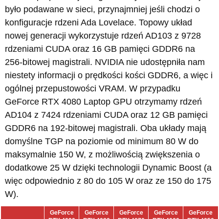
było podawane w sieci, przynajmniej jeśli chodzi o
konfiguracje rdzeni Ada Lovelace. Topowy układ
nowej generacji wykorzystuje rdzeń AD103 z 9728
rdzeniami CUDA oraz 16 GB pamięci GDDR6 na
256-bitowej magistrali. NVIDIA nie udostępniła nam
niestety informacji o prędkości kości GDDR6, a więc i
ogólnej przepustowości VRAM. W przypadku
GeForce RTX 4080 Laptop GPU otrzymamy rdzeń
AD104 z 7424 rdzeniami CUDA oraz 12 GB pamięci
GDDR6 na 192-bitowej magistrali. Oba układy mają
domyślne TGP na poziomie od minimum 80 W do
maksymalnie 150 W, z możliwością zwiększenia o
dodatkowe 25 W dzięki technologii Dynamic Boost (a
więc odpowiednio z 80 do 105 W oraz ze 150 do 175
W).
GeForce
GeForce
GeForce
GeForce
GeForce