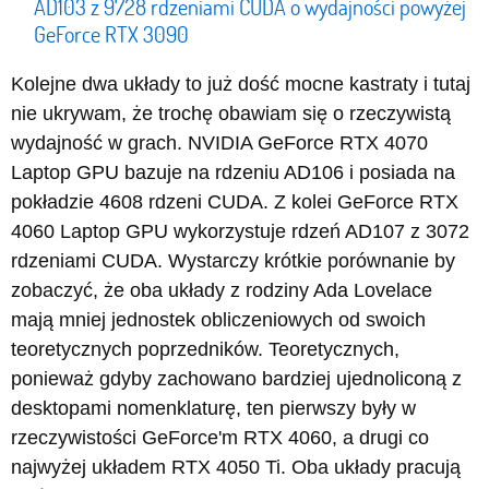
AD103 z 9728 rdzeniami CUDA o wydajności powyżej
GeForce RTX 3090
Kolejne dwa układy to już dość mocne kastraty i tutaj
nie ukrywam, że trochę obawiam się o rzeczywistą
wydajność w grach. NVIDIA GeForce RTX 4070
Laptop GPU bazuje na rdzeniu AD106 i posiada na
pokładzie 4608 rdzeni CUDA. Z kolei GeForce RTX
4060 Laptop GPU wykorzystuje rdzeń AD107 z 3072
rdzeniami CUDA. Wystarczy krótkie porównanie by
zobaczyć, że oba układy z rodziny Ada Lovelace
mają mniej jednostek obliczeniowych od swoich
teoretycznych poprzedników. Teoretycznych,
ponieważ gdyby zachowano bardziej ujednoliconą z
desktopami nomenklaturę, ten pierwszy były w
rzeczywistości GeForce'm RTX 4060, a drugi co
najwyżej układem RTX 4050 Ti. Oba układy pracują