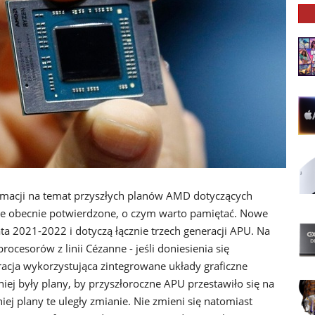
ormacji na temat przyszłych planów AMD dotyczących
ne obecnie potwierdzone, o czym warto pamiętać. Nowe
a 2021-2022 i dotyczą łącznie trzech generacji APU. Na
ocesorów z linii Cézanne - jeśli doniesienia się
eracja wykorzystująca zintegrowane układy graficzne
iej były plany, by przyszłoroczne APU przestawiło się na
ej plany te uległy zmianie. Nie zmieni się natomiast