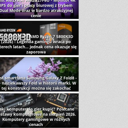
est AMZFAST AMZG27F6U - Monitor 4K
IPS do gier i pracy biurowej z trybem
Dual Mode oraz w bardzo atrakcyjnej
cenie
Test procesora AMD Ryzen 7 5800X3D
(2026) - Legenda gamingu wraca po
terech latach... jednak cena okazuje się
zaporowa
st smartfona Samsung Galaxy Z Fold8 -
 najciekawszy Fold w historii marki. W
tej konstrukcji można się zakochać
aki komputer do gier kupić? Polecane
estawy komputerowe na sierpień 2026.
Komputery gamingowe w różnych
cenach