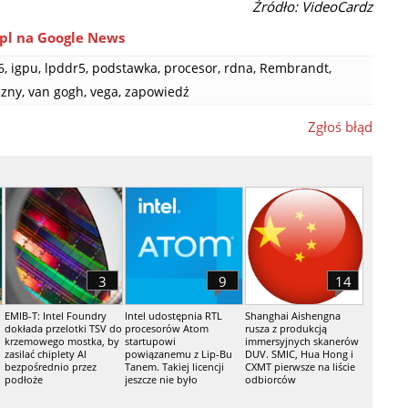
Źródło: VideoCardz
pl na Google News
6
,
igpu
,
lpddr5
,
podstawka
,
procesor
,
rdna
,
Rembrandt
,
czny
,
van gogh
,
vega
,
zapowiedź
Zgłoś błąd
3
9
14
EMIB-T: Intel Foundry
Intel udostępnia RTL
Shanghai Aishengna
dokłada przelotki TSV do
procesorów Atom
rusza z produkcją
krzemowego mostka, by
startupowi
immersyjnych skanerów
zasilać chiplety AI
powiązanemu z Lip-Bu
DUV. SMIC, Hua Hong i
bezpośrednio przez
Tanem. Takiej licencji
CXMT pierwsze na liście
podłoże
jeszcze nie było
odbiorców