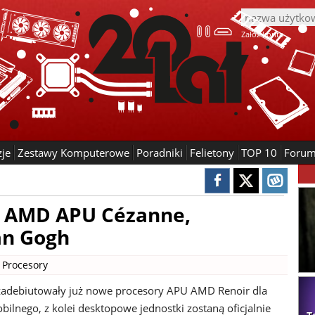
Załóż konto
zje
Zestawy Komputerowe
Poradniki
Felietony
TOP 10
Foru
o AMD APU Cézanne,
an Gogh
|
Procesory
zadebiutowały już nowe procesory APU AMD Renoir dla
ilnego, z kolei desktopowe jednostki zostaną oficjalnie