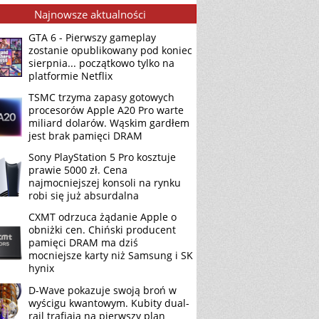
Najnowsze aktualności
GTA 6 - Pierwszy gameplay
zostanie opublikowany pod koniec
sierpnia... początkowo tylko na
platformie Netflix
TSMC trzyma zapasy gotowych
procesorów Apple A20 Pro warte
miliard dolarów. Wąskim gardłem
jest brak pamięci DRAM
Sony PlayStation 5 Pro kosztuje
prawie 5000 zł. Cena
najmocniejszej konsoli na rynku
robi się już absurdalna
CXMT odrzuca żądanie Apple o
obniżki cen. Chiński producent
pamięci DRAM ma dziś
mocniejsze karty niż Samsung i SK
hynix
D-Wave pokazuje swoją broń w
wyścigu kwantowym. Kubity dual-
rail trafiają na pierwszy plan