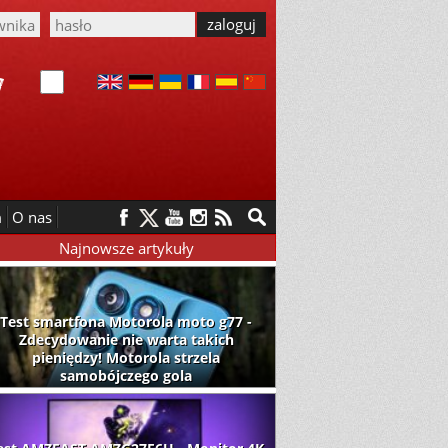
m
O nas
Najnowsze artykuły
Test smartfona Motorola moto g77 -
Zdecydowanie nie warta takich
pieniędzy! Motorola strzela
samobójczego gola