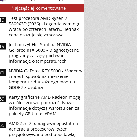
Najczęściej komentowane
Test procesora AMD Ryzen 7
19
5800X3D (2026) - Legenda gamingu
wraca po czterech latach... jednak
cena okazuje się zaporowa
Jest odczyt Hot Spot na NVIDIA
19
GeForce RTX 5000 - Diagnostyczne
programy zaczęły podawać
informacje o temperaturach
NVIDIA GeForce RTX 5000 - Moderzy
71
znaleźli sposób na mierzenie
temperatur dla każdego modułu
GDDR7 z osobna
Karty graficzne AMD Radeon mogą
69
wkrótce znowu podrożeć. Nowe
informacje dotyczą wzrostu cen za
pakiety GPU plus VRAM
AMD Zen 7 to najpewniej ostatnia
55
generacja procesorów Ryzen,
przygotowywana pod podstawkę