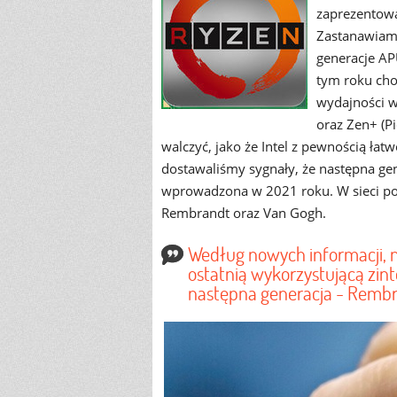
zaprezentowan
Zastanawiamy
generacje AP
tym roku ch
wydajności w
oraz Zen+ (P
walczyć, jako że Intel z pewnością łat
dostawaliśmy sygnały, że następna ge
wprowadzona w 2021 roku. W sieci poja
Rembrandt oraz Van Gogh.
Według nowych informacji,
ostatnią wykorzystującą zin
następna generacja - Rembra