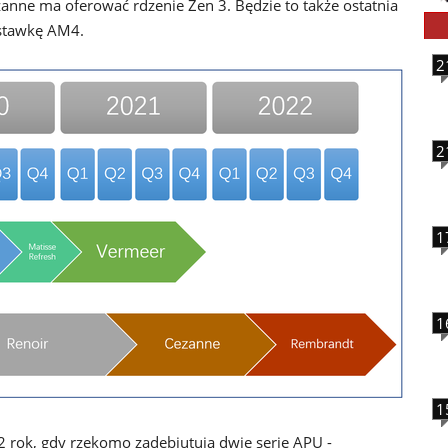
anne ma oferować rdzenie Zen 3. Będzie to także ostatnia
dstawkę AM4.
2
2
1
1
1
 rok, gdy rzekomo zadebiutują dwie serie APU -