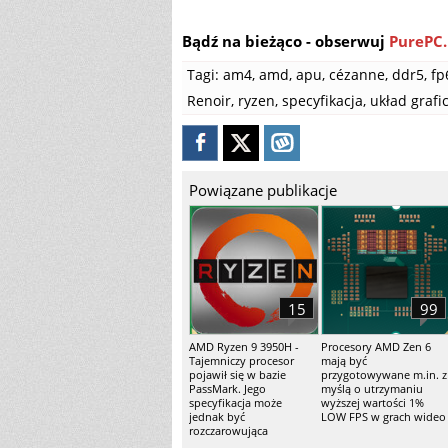
Bądź na bieżąco - obserwuj
PurePC.
Tagi:
am4
,
amd
,
apu
,
cézanne
,
ddr5
,
fp
Renoir
,
ryzen
,
specyfikacja
,
układ grafi
Powiązane publikacje
15
99
AMD Ryzen 9 3950H -
Procesory AMD Zen 6
Tajemniczy procesor
mają być
pojawił się w bazie
przygotowywane m.in. z
PassMark. Jego
myślą o utrzymaniu
specyfikacja może
wyższej wartości 1%
jednak być
LOW FPS w grach wideo
rozczarowująca