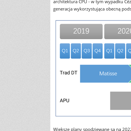
architektura CPU - w tym wypadku Céz
generacja wykorzystująca obecną po
Większe plany spodziewane są na 2022