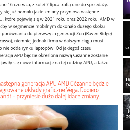
T
e 16 czerwca, z kolei 7 lipca trafią one do sprzedaży.
 się już pomału jakie zmiany przyniosą następne
U, które pojawią się w 2021 roku oraz 2022 roku. AMD w
oćby w segmencie mobilnym dokonało dużego skoku
 porównaniu do pierwszych generacji Zen (Raven Ridge)
icasso), niemniej jednak firma w dalszym ciągu musi
cz
wo nie odda rynku laptopów. Od jakiegoś czasu
neracja APU będzie określona nazwą Cézanne zostanie
wiły się nowe informacje na tej rodziny APU, a także
Te
 następna generacja APU AMD Cézanne będzie
To
tegrowane układy graficzne Vega. Dopiero
ndt - przyniesie dużo dalej idące zmiany.
J
z