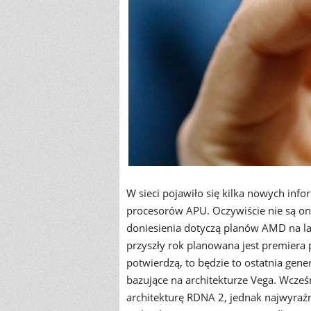
W sieci pojawiło się kilka nowych inf
procesorów APU. Oczywiście nie są o
doniesienia dotyczą planów AMD na lat
przyszły rok planowana jest premiera pr
potwierdzą, to będzie to ostatnia gen
bazujące na architekturze Vega. Wcześn
architekturę RDNA 2, jednak najwyraźni