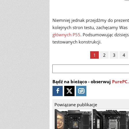
Niemniej jednak przejdźmy do prezenta
kolejnych stron testu, zachęcamy Was 
głównych P55
. Podsumowując dzisiejs
testowanych konstrukcji.
1
2
3
4
Bądź na bieżąco - obserwuj
PurePC.
Powiązane publikacje