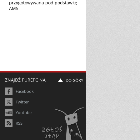
przygotowywana pod podstawkę
AM5
ZNAJDŹ PUREPC NA
DO GÓRY
Facebook
Twitter
Youtube
RSS