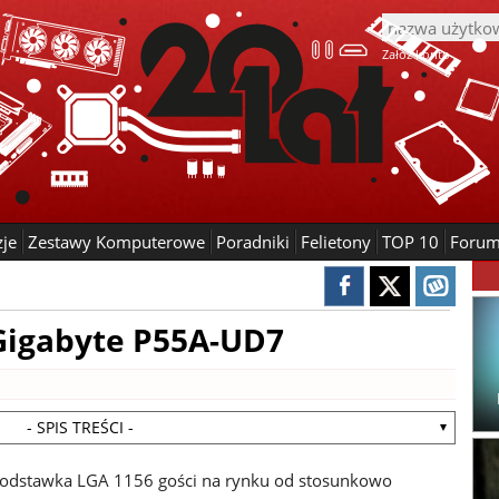
Załóż konto
zje
Zestawy Komputerowe
Poradniki
Felietony
TOP 10
Foru
 Gigabyte P55A-UD7
- SPIS TREŚCI -
odstawka LGA 1156 gości na rynku od stosunkowo