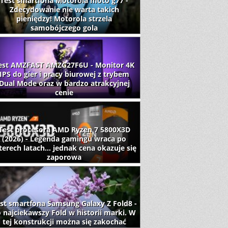
Test smartfona Motorola moto g77 -
Zdecydowanie nie warta takich
pieniędzy! Motorola strzela
samobójczego gola
est AMZFAST AMZG27F6U - Monitor 4K
IPS do gier i pracy biurowej z trybem
Dual Mode oraz w bardzo atrakcyjnej
cenie
Test procesora AMD Ryzen 7 5800X3D
(2026) - Legenda gamingu wraca po
terech latach... jednak cena okazuje się
zaporowa
st smartfona Samsung Galaxy Z Fold8 -
 najciekawszy Fold w historii marki. W
tej konstrukcji można się zakochać