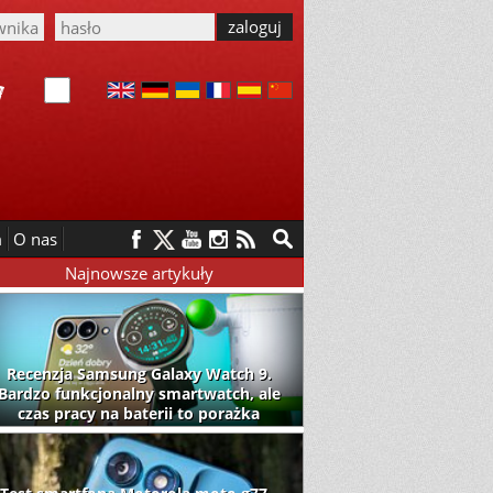
m
O nas
Najnowsze artykuły
Recenzja Samsung Galaxy Watch 9.
Bardzo funkcjonalny smartwatch, ale
czas pracy na baterii to porażka