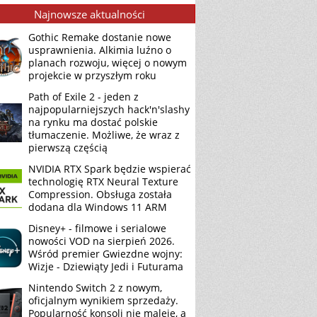
Najnowsze aktualności
Gothic Remake dostanie nowe
usprawnienia. Alkimia luźno o
planach rozwoju, więcej o nowym
projekcie w przyszłym roku
Path of Exile 2 - jeden z
najpopularniejszych hack'n'slashy
na rynku ma dostać polskie
tłumaczenie. Możliwe, że wraz z
pierwszą częścią
NVIDIA RTX Spark będzie wspierać
technologię RTX Neural Texture
Compression. Obsługa została
dodana dla Windows 11 ARM
Disney+ - filmowe i serialowe
nowości VOD na sierpień 2026.
Wśród premier Gwiezdne wojny:
Wizje - Dziewiąty Jedi i Futurama
Nintendo Switch 2 z nowym,
oficjalnym wynikiem sprzedaży.
Popularność konsoli nie maleje, a