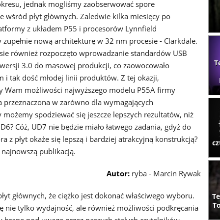
okresu, jednak mogliśmy zaobserwować spore
e wśród płyt głównych. Zaledwie kilka miesięcy po
atformy z układem P55 i procesorów Lynnfield
 zupełnie nową architekturę w 32 nm procesie - Clarkdale.
sie również rozpoczęto wprowadzanie standardów USB
T
wersji 3.0 do masowej produkcji, co zaowocowało
i tak dość młodej linii produktów. Z tej okazji,
y Wam możliwości najwyższego modelu P55A firmy
ycja przeznaczona w zarówno dla wymagających
 możemy spodziewać się jeszcze lepszych rezultatów, niż
6? Cóż, UD7 nie będzie miało łatwego zadania, gdyż do
 z płyt okaże się lepszą i bardziej atrakcyjną konstrukcją?
cz
 najnowszą publikacją.
Autor:
ryba - Marcin Rywak
łyt głównych, że ciężko jest dokonać właściwego wyboru.
Te
To
nie tylko wydajność, ale również możliwości podkręcania