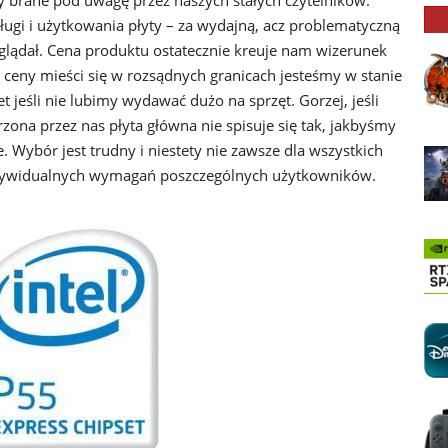
y brane pod uwagę przez naszych stałych czytelników.
ugi i użytkowania płyty – za wydajną, acz problematyczną
 oglądał. Cena produktu ostatecznie kreuje nam wizerunek
 ceny mieści się w rozsądnych granicach jesteśmy w stanie
jeśli nie lubimy wydawać dużo na sprzęt. Gorzej, jeśli
ona przez nas płyta główna nie spisuje się tak, jakbyśmy
e. Wybór jest trudny i niestety nie zawsze dla wszystkich
ndywidualnych wymagań poszczególnych użytkowników.