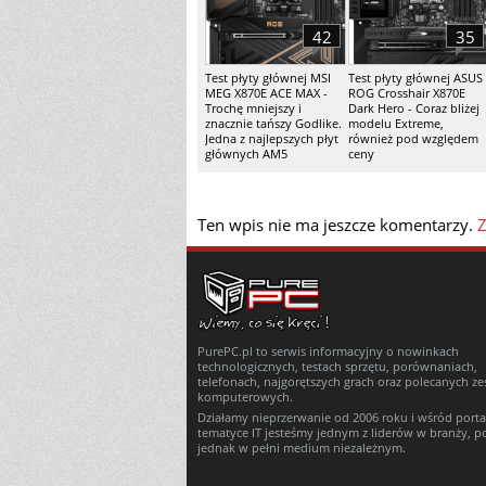
42
35
Test płyty głównej MSI
Test płyty głównej ASUS
MEG X870E ACE MAX -
ROG Crosshair X870E
Trochę mniejszy i
Dark Hero - Coraz bliżej
znacznie tańszy Godlike.
modelu Extreme,
Jedna z najlepszych płyt
również pod względem
głównych AM5
ceny
Ten wpis nie ma jeszcze komentarzy.
Z
PurePC.pl to serwis informacyjny o nowinkach
technologicznych, testach sprzętu, porównaniach,
telefonach, najgorętszych grach oraz polecanych z
komputerowych.
Działamy nieprzerwanie od 2006 roku i wśród porta
tematyce IT jesteśmy jednym z liderów w branży, p
jednak w pełni medium niezależnym.