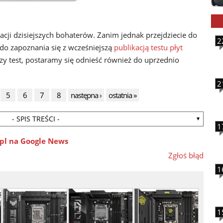
cji dzisiejszych bohaterów. Zanim jednak przejdziecie do
2
do zapoznania się z wcześniejszą
publikacją testu płyt
zy test, postaramy się odnieść również do uprzednio
2
5
6
7
8
następna ›
ostatnia »
- SPIS TREŚCI -
1
pl na Google News
Zgłoś błąd
1
1