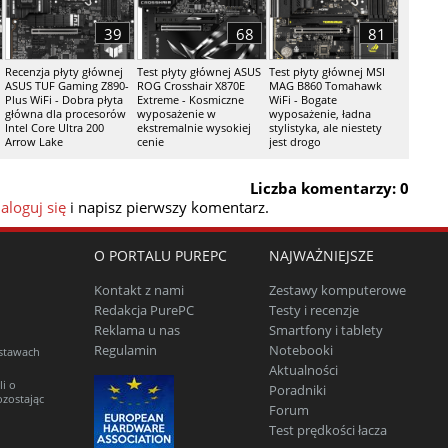
39
68
81
Recenzja płyty głównej
Test płyty głównej ASUS
Test płyty głównej MSI
ASUS TUF Gaming Z890-
ROG Crosshair X870E
MAG B860 Tomahawk
Plus WiFi - Dobra płyta
Extreme - Kosmiczne
WiFi - Bogate
główna dla procesorów
wyposażenie w
wyposażenie, ładna
Intel Core Ultra 200
ekstremalnie wysokiej
stylistyka, ale niestety
Arrow Lake
cenie
jest drogo
Liczba komentarzy: 0
aloguj się
i napisz pierwszy komentarz.
O PORTALU PUREPC
NAJWAŻNIEJSZE
Kontakt z nami
Zestawy komputerowe
Redakcja PurePC
Testy i recenzje
Reklama u nas
Smartfony i tablety
Regulamin
Notebooki
estawach
Aktualności
li o
Poradniki
ozostając
Forum
Test prędkości łacza