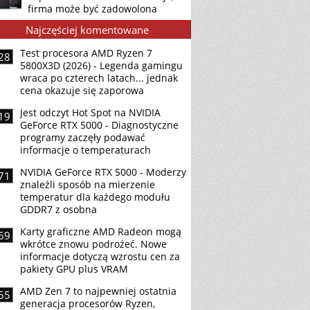
firma może być zadowolona
Najczęściej komentowane
Test procesora AMD Ryzen 7
28
5800X3D (2026) - Legenda gamingu
wraca po czterech latach... jednak
cena okazuje się zaporowa
Jest odczyt Hot Spot na NVIDIA
19
GeForce RTX 5000 - Diagnostyczne
programy zaczęły podawać
informacje o temperaturach
NVIDIA GeForce RTX 5000 - Moderzy
71
znaleźli sposób na mierzenie
temperatur dla każdego modułu
GDDR7 z osobna
Karty graficzne AMD Radeon mogą
69
wkrótce znowu podrożeć. Nowe
informacje dotyczą wzrostu cen za
pakiety GPU plus VRAM
AMD Zen 7 to najpewniej ostatnia
55
generacja procesorów Ryzen,