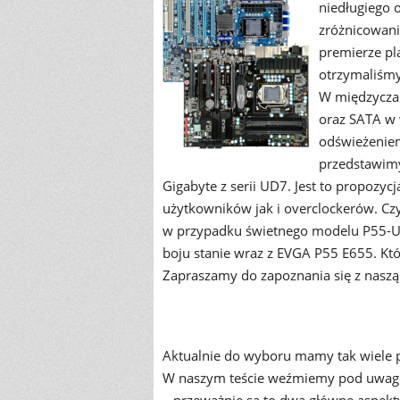
niedługiego 
zróżnicowani
premierze pl
otrzymaliśmy
W międzycza
oraz SATA w 
odświeżeniem 
przedstawim
Gigabyte z serii UD7. Jest to propoz
użytkowników jak i overclockerów. Czy
w przypadku świetnego modelu P55-UD
boju stanie wraz z EVGA P55 E655. Która
Zapraszamy do zapoznania się z naszą
Aktualnie do wyboru mamy tak wiele p
W naszym teście weźmiemy pod uwagę 