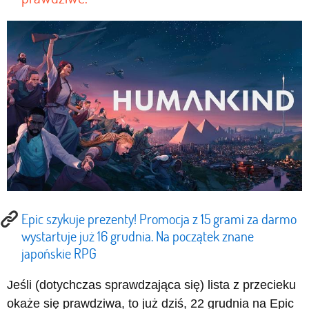
Epic szykuje prezenty! Promocja z 15 grami za darmo
wystartuje już 16 grudnia. Na początek znane
japońskie RPG
Jeśli (dotychczas sprawdzająca się) lista z przecieku
okaże się prawdziwa, to już dziś, 22 grudnia na Epic