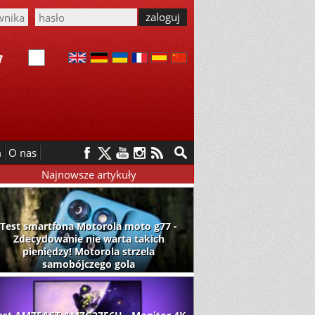
m
O nas
Najnowsze artykuły
Test smartfona Motorola moto g77 -
Zdecydowanie nie warta takich
pieniędzy! Motorola strzela
samobójczego gola