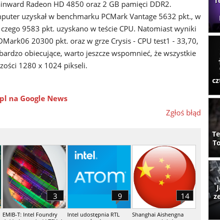
T
Gainward Radeon HD 4850 oraz 2 GB pamięci DDR2.
uter uzyskał w benchmarku PCMark Vantage 5632 pkt., w
czego 9583 pkt. uzyskano w teście CPU. Natomiast wyniki
Mark06 20300 pkt. oraz w grze Crysis - CPU test1 - 33,70,
 bardzo obiecujące, warto jeszcze wspomnieć, że wszystkie
zości 1280 x 1024 pikseli.
cz
pl na Google News
Zgłoś błąd
Te
To
J
3
9
14
z
EMIB-T: Intel Foundry
Intel udostępnia RTL
Shanghai Aishengna