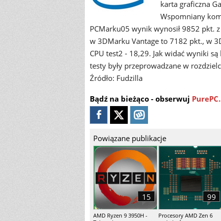
karta graficzna 
Wspomniany komp
PCMarku05 wynik wynosił 9852 pkt. z 
w 3DMarku Vantage to 7182 pkt., w 3D
CPU test2 - 18,29. Jak widać wyniki są
testy były przeprowadzane w rozdzielc
Źródło: Fudzilla
Bądź na bieżąco - obserwuj
PurePC.
Powiązane publikacje
15
99
AMD Ryzen 9 3950H -
Procesory AMD Zen 6