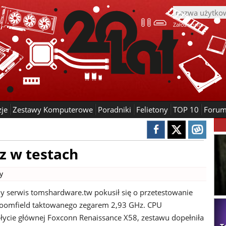
Załóż konto
zje
Zestawy Komputerowe
Poradniki
Felietony
TOP 10
Foru
z w testach
y
y serwis tomshardware.tw pokusił się o przetestowanie
Bloomfield taktowanego zegarem 2,93 GHz. CPU
łycie głównej Foxconn Renaissance X58, zestawu dopełniła