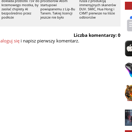
dokłada przelotki TSV do
procesorów Atom
rusza z produkcją
krzemowego mostka, by
startupowi
immersyjnych skanerów
zasilać chiplety AI
powiązanemu z Lip-Bu
DUV. SMIC, Hua Hong i
bezpośrednio przez
Tanem. Takiej licencji
CXMT pierwsze na liście
podłoże
jeszcze nie było
odbiorców
Liczba komentarzy: 0
aloguj się
i napisz pierwszy komentarz.