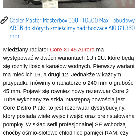
Cooler Master Masterbox 600 i TD500 Max - obudowy
ARGB do których zmieścimy nadchodzące AIO G11 360
mm
Miedziany radiator
Core XT45 Aurora
ma
występować w dwóch wariantach 1U i 2U, które będą
się różniły ilością kanałów wodnych. Pierwszy wariant
ma mieć ich 16, a drugi 12. Jednakże w każdym
przypadku mówimy o radiatorze o 240 mm o grubości
45 mm. Pojawił się również nowy rezerwuar Core 2
Tube wykonany ze szkła. Następną nowością jest
Core Distro Plate, to jest rezerwuar dystrybucyjny,
który posiada wiele wyjść i wejść oraz preinstalowaną
pompkę. W skład serii profesjonalnej SE wchodzą
choćby ośmio-slotowe chłodnice pamięci RAM, czy