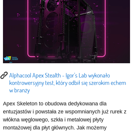
Alphacool Apex Stealth - Igor's Lab wykonało
kontrowersyjny test, który odbił się szerokim echem
w branży
Apex Skeleton to obudowa dedykowana dla
entuzjastów i powstała ze wspomnianych już rurek z
włókna węglowego, szkła i metalowej płyty
montażowej dla płyt głównych. Jak możemy