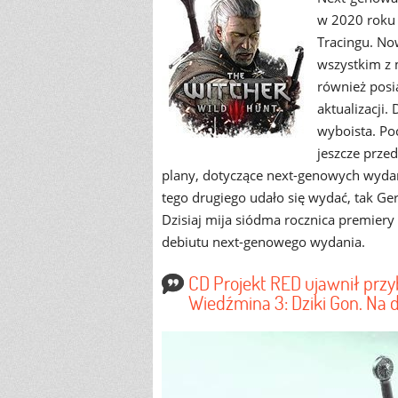
w 2020 roku 
Tracingu. No
wszystkim z 
również posi
aktualizacji.
wyboista. Po
jeszcze prze
plany, dotyczące next-genowych wyda
tego drugiego udało się wydać, tak Ger
Dzisiaj mija siódma rocznica premiery g
debiutu next-genowego wydania.
CD Projekt RED ujawnił prz
Wiedźmina 3: Dziki Gon. Na 