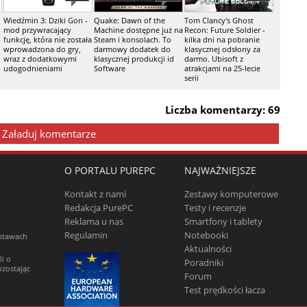
Wiedźmin 3: Dziki Gon -
Quake: Dawn of the
Tom Clancy's Ghost
mod przywracający
Machine dostępne już na
Recon: Future Soldier -
funkcję, która nie została
Steam i konsolach. To
kilka dni na pobranie
wprowadzona do gry,
darmowy dodatek do
klasycznej odsłony za
wraz z dodatkowymi
klasycznej produkcji id
darmo. Ubisoft z
udogodnieniami
Software
atrakcjami na 25-lecie
serii
Liczba komentarzy: 69
Załaduj komentarze
O PORTALU PUREPC
NAJWAŻNIEJSZE
Kontakt z nami
Zestawy komputerowe
Redakcja PurePC
Testy i recenzje
Reklama u nas
Smartfony i tablety
Regulamin
Notebooki
estawach
Aktualności
li o
Poradniki
ozostając
Forum
Test prędkości łacza