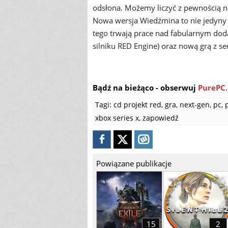
odsłona. Możemy liczyć z pewnością n
Nowa wersja Wiedźmina to nie jedyny 
tego trwają prace nad fabularnym dod
silniku RED Engine) oraz nową grą z ser
Bądź na bieżąco - obserwuj
PurePC.
Tagi:
cd projekt red
,
gra
,
next-gen
,
pc
,
xbox series x
,
zapowiedź
Powiązane publikacje
15
2