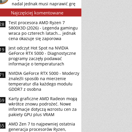
nadal jednak musi naprawić grę
Najczęściej komentowane
Test procesora AMD Ryzen 7
28
5800X3D (2026) - Legenda gamingu
wraca po czterech latach... jednak
cena okazuje się zaporowa
Jest odczyt Hot Spot na NVIDIA
19
GeForce RTX 5000 - Diagnostyczne
programy zaczęły podawać
informacje o temperaturach
NVIDIA GeForce RTX 5000 - Moderzy
71
znaleźli sposób na mierzenie
temperatur dla każdego modułu
GDDR7 z osobna
Karty graficzne AMD Radeon mogą
69
wkrótce znowu podrożeć. Nowe
informacje dotyczą wzrostu cen za
pakiety GPU plus VRAM
AMD Zen 7 to najpewniej ostatnia
55
generacja procesorów Ryzen,