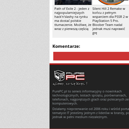
Path of Exile 2 - jeden z
Silent Hill 2 Remake w
najpopularniejszych
końcu z pełnym
hack'n'slashy na rynku
wsparciem dla PSSR 2 w
ma dostać polskie
PlayStation 5 Pro.
tłumaczenie. Możliwe, że
Bloober Team nadal
wraz z pierwszą częścią
jednak musi naprawić
grę
Komentarze:
PurePC.pl to serwis informacyjny o nowinkach
technologicznych, testach sprzętu, porównaniach,
telefonach, najgorętszych grach oraz polecanych z
komputerowych.
Działamy nieprzerwanie od 2006 roku i wśród porta
tematyce IT jesteśmy jednym z liderów w branży, p
jednak w pełni medium niezależnym.