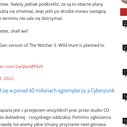
ów. Należy jednak podkreślić, że są to obecne plany
lubią się zmieniać, więc jeśli po drodze znowu nastąpią
go terminu nie uda się dotrzymać.
2
tter, shall we?
 Gen version of The Witcher 3: Wild Hunt is planned to
2
itter.com/2wQbxMP4zh
1
9, 2022
ł się w ponad 40 milionach egzemplarzy, a Cyberpunk
1
zana jest z przejęciem wszystkich prac przez studio CD
 (a dokładniej - rosyjskiego oddziału). Pomimo ogłoszenia
1
prawdę nie wiemy jakie zmiany przyniesie next-genowa