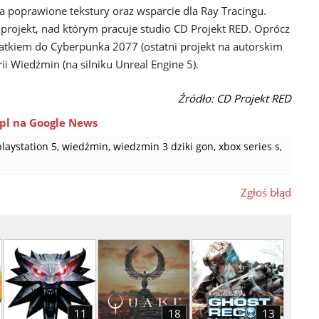
a poprawione tekstury oraz wsparcie dla Ray Tracingu.
projekt, nad którym pracuje studio CD Projekt RED. Oprócz
atkiem do Cyberpunka 2077 (ostatni projekt na autorskim
ii Wiedźmin (na silniku Unreal Engine 5).
Źródło: CD Projekt RED
pl na Google News
playstation 5
,
wiedźmin
,
wiedzmin 3 dziki gon
,
xbox series s
,
Zgłoś błąd
11
18
13