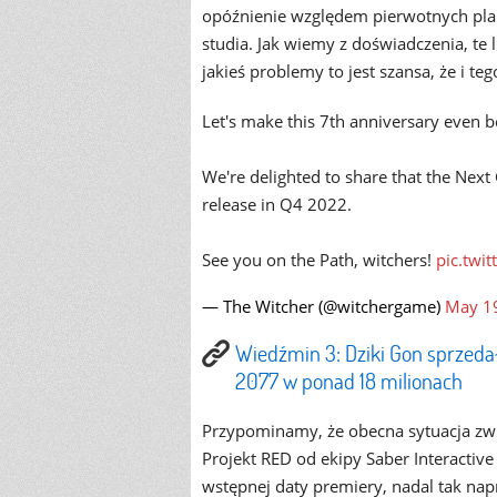
opóźnienie względem pierwotnych plan
studia. Jak wiemy z doświadczenia, te 
jakieś problemy to jest szansa, że i te
Let's make this 7th anniversary even be
We're delighted to share that the Next
release in Q4 2022.
See you on the Path, witchers!
pic.tw
— The Witcher (@witchergame)
May 1
Wiedźmin 3: Dziki Gon sprzeda
2077 w ponad 18 milionach
Przypominamy, że obecna sytuacja zwią
Projekt RED od ekipy Saber Interactive
wstępnej daty premiery, nadal tak na