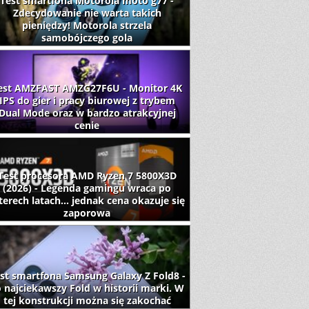
Test smartfona Motorola moto g77 -
Zdecydowanie nie warta takich
pieniędzy! Motorola strzela
samobójczego gola
est AMZFAST AMZG27F6U - Monitor 4K
IPS do gier i pracy biurowej z trybem
Dual Mode oraz w bardzo atrakcyjnej
cenie
Test procesora AMD Ryzen 7 5800X3D
(2026) - Legenda gamingu wraca po
terech latach... jednak cena okazuje się
zaporowa
st smartfona Samsung Galaxy Z Fold8 -
 najciekawszy Fold w historii marki. W
tej konstrukcji można się zakochać