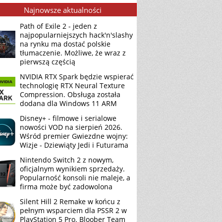
Najnowsze aktualności
Path of Exile 2 - jeden z
najpopularniejszych hack'n'slashy
na rynku ma dostać polskie
tłumaczenie. Możliwe, że wraz z
pierwszą częścią
NVIDIA RTX Spark będzie wspierać
technologię RTX Neural Texture
Compression. Obsługa została
dodana dla Windows 11 ARM
Disney+ - filmowe i serialowe
nowości VOD na sierpień 2026.
Wśród premier Gwiezdne wojny:
Wizje - Dziewiąty Jedi i Futurama
Nintendo Switch 2 z nowym,
oficjalnym wynikiem sprzedaży.
Popularność konsoli nie maleje, a
firma może być zadowolona
Silent Hill 2 Remake w końcu z
pełnym wsparciem dla PSSR 2 w
PlayStation 5 Pro. Bloober Team