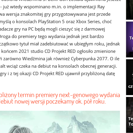
- już wtedy wspominano m.in. o implementacji Ray
wa wersja znakomitej gry przygotowywana jest przede
myślą o konsolach PlayStation 5 oraz Xbox Series, choć
adacze gry na PC będą mogli cieszyć się z darmowej
 Droga do premiery tego wydania jednak jest bardzo
T
czątkowo tytuł miał zadebiutować w ubiegłym roku, jednak
d końcem 2021 studio CD Projekt RED ogłosiło zmienione
ń zarówno Wiedźmina jak również Cyberpunka 2077. O ile
alt wciąż czeka na debiut na konsolach obecnej generacji.
ry i z tej okazji CD Projekt RED ujawnił przybliżoną datę
cz
ybliżony termin premiery next-genowego wydania
debiut nowej wersji poczekamy ok. pół roku.
Te
To