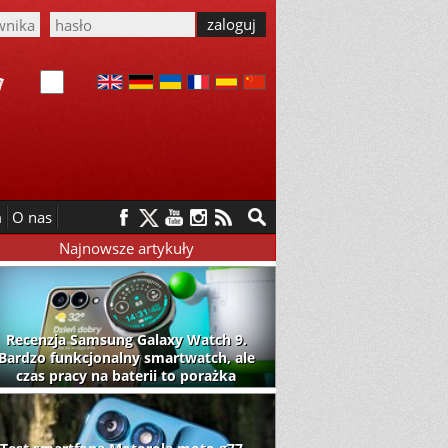
m
O nas
Najnowsze artykuły
Recenzja Samsung Galaxy Watch 9.
Bardzo funkcjonalny smartwatch, ale
czas pracy na baterii to porażka