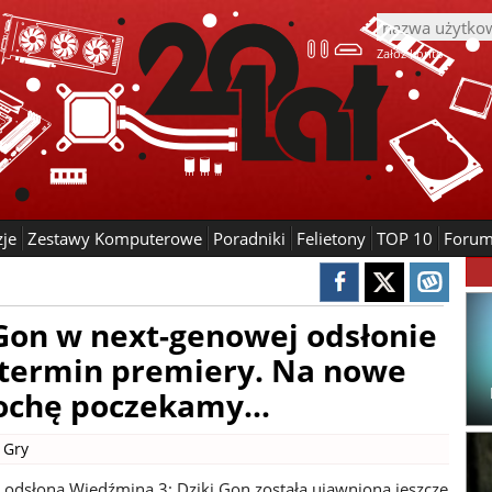
Załóż konto
zje
Zestawy Komputerowe
Poradniki
Felietony
TOP 10
Foru
Gon w next-genowej odsłonie
y termin premiery. Na nowe
ochę poczekamy...
|
Gry
odsłona Wiedźmina 3: Dziki Gon została ujawniona jeszcze