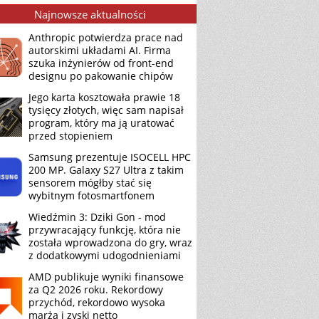
Najnowsze aktualności
Anthropic potwierdza prace nad
autorskimi układami AI. Firma
szuka inżynierów od front-end
designu po pakowanie chipów
Jego karta kosztowała prawie 18
tysięcy złotych, więc sam napisał
program, który ma ją uratować
przed stopieniem
Samsung prezentuje ISOCELL HPC
200 MP. Galaxy S27 Ultra z takim
sensorem mógłby stać się
wybitnym fotosmartfonem
Wiedźmin 3: Dziki Gon - mod
przywracający funkcję, która nie
została wprowadzona do gry, wraz
z dodatkowymi udogodnieniami
AMD publikuje wyniki finansowe
za Q2 2026 roku. Rekordowy
przychód, rekordowo wysoka
marża i zyski netto