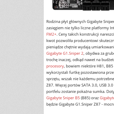
Rodzina płyt głównych Gigabyte Sniper
zasięgiem nie tylko liczne platformy
FM2+
. Ceny takich konstrukcji nareszc
kwot pozwoliła producentowi skutecz
pieniądze chętnie wydają umiarkowani 
Gigabyte G1.Sniper 2
, obydwa za gru
trochę inaczej, odkąd nawet na budż
procesory
, bowiem niektóre H81, B85 
wykorzystali furtkę pozostawiona przez
sprzętu, wszak nie każdemu potrzebne j
Z87. Więcej portów SATA 3.0, USB 3.0 
portfelu zostanie pokaźna sumka. Dot
Gigabyte Sniper B5
(B85) oraz
Gigabyt
będzie Gigabyte G1.Sniper Z87 - mocn