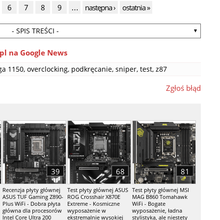
6
7
8
9
…
następna ›
ostatnia »
- SPIS TREŚCI -
pl na Google News
ga 1150
,
overclocking
,
podkręcanie
,
sniper
,
test
,
z87
Zgłoś błąd
39
68
81
Recenzja płyty głównej
Test płyty głównej ASUS
Test płyty głównej MSI
ASUS TUF Gaming Z890-
ROG Crosshair X870E
MAG B860 Tomahawk
Plus WiFi - Dobra płyta
Extreme - Kosmiczne
WiFi - Bogate
główna dla procesorów
wyposażenie w
wyposażenie, ładna
Intel Core Ultra 200
ekstremalnie wysokiej
stylistyka, ale niestety