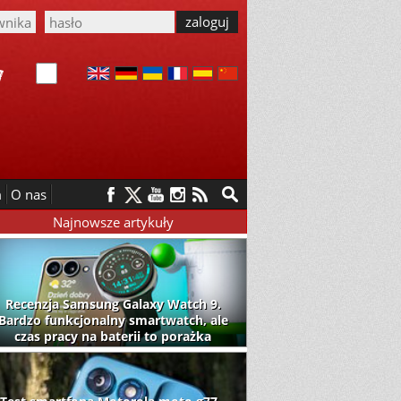
m
O nas
Najnowsze artykuły
Recenzja Samsung Galaxy Watch 9.
Bardzo funkcjonalny smartwatch, ale
czas pracy na baterii to porażka