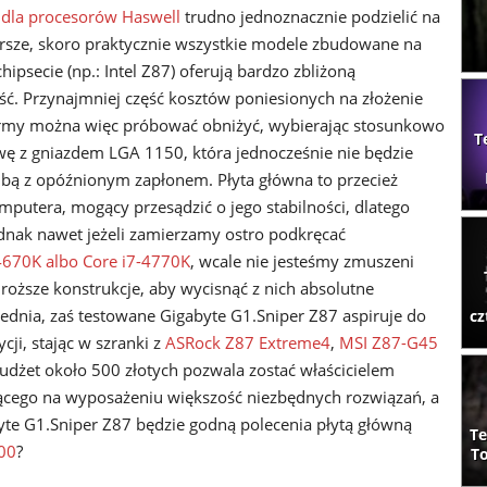
 dla procesorów Haswell
trudno jednoznacznie podzielić na
orsze, skoro praktycznie wszystkie modele zbudowane na
ipsecie (np.: Intel Z87) oferują bardzo zbliżoną
ść. Przynajmniej część kosztów poniesionych na złożenie
rmy można więc próbować obniżyć, wybierając stosunkowo
T
wę z gniazdem LGA 1150, która jednocześnie nie będzie
bą z opóźnionym zapłonem. Płyta główna to przecież
mputera, mogący przesądzić o jego stabilności, dlatego
nak nawet jeżeli zamierzamy ostro podkręcać
-4670K albo Core i7-4770K
, wcale nie jesteśmy zmuszeni
droższe konstrukcje, aby wycisnąć z nich absolutne
ednia, zaś testowane Gigabyte G1.Sniper Z87 aspiruje do
cz
cji, stając w szranki z
ASRock Z87 Extreme4
,
MSI Z87-G45
 budżet około 500 złotych pozwala zostać właścicielem
ącego na wyposażeniu większość niezbędnych rozwiązań, a
yte G1.Sniper Z87 będzie godną polecenia płytą główną
Te
000
?
To