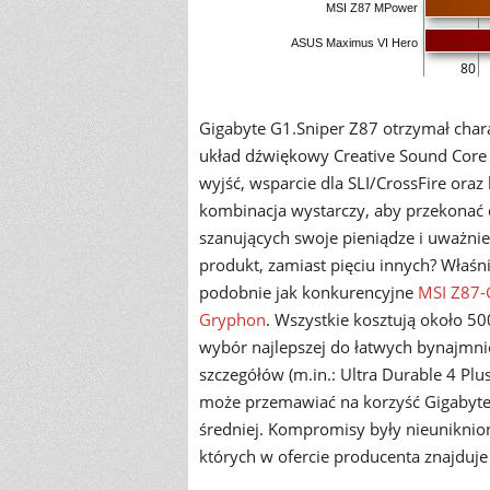
MSI Z87 MPower
ASUS Maximus VI Hero
80
Gigabyte G1.Sniper Z87 otrzymał chara
układ dźwiękowy Creative Sound Cor
wyjść, wsparcie dla SLI/CrossFire oraz
kombinacja wystarczy, aby przekonać 
szanujących swoje pieniądze i uważnie
produkt, zamiast pięciu innych? Właśn
podobnie jak konkurencyjne
MSI Z87
Gryphon
. Wszystkie kosztują około 50
wybór najlepszej do łatwych bynajmnie
szczegółów (m.in.: Ultra Durable 4 Plu
może przemawiać na korzyść Gigabyte 
średniej. Kompromisy były nieuniknion
których w ofercie producenta znajduje