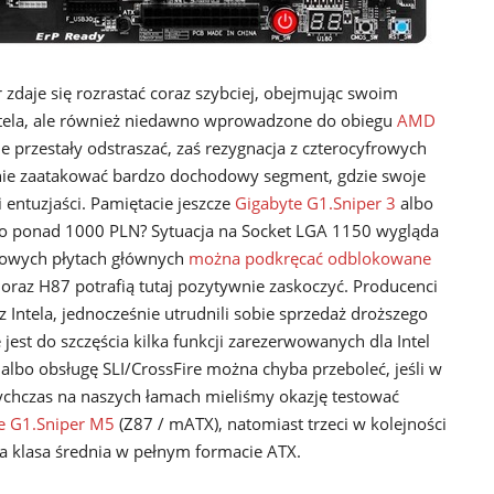
 zdaje się rozrastać coraz szybciej, obejmując swoim
 Intela, ale również niedawno wprowadzone do obiegu
AMD
ie przestały odstraszać, zaś rezygnacja z czterocyfrowych
nie zaatakować bardzo dochodowy segment, gdzie swoje
entuzjaści. Pamiętacie jeszcze
Gigabyte G1.Sniper 3
albo
bo ponad 1000 PLN? Sytuacja na Socket LGA 1150 wygląda
etowych płytach głównych
można podkręcać odblokowane
oraz H87 potrafią tutaj pozytywnie zaskoczyć. Producenci
 Intela, jednocześnie utrudnili sobie sprzedaż droższego
est do szczęścia kilka funkcji zarezerwowanych dla Intel
albo obsługę SLI/CrossFire można chyba przeboleć, jeśli w
ychczas na naszych łamach mieliśmy okazję testować
e G1.Sniper M5
(Z87 / mATX), natomiast trzeci w kolejności
a klasa średnia w pełnym formacie ATX.