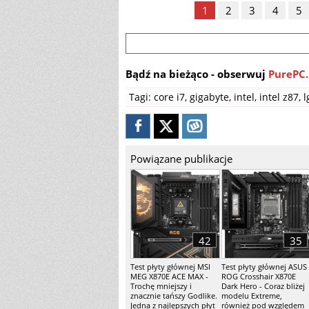
1
2
3
4
5
Bądź na bieżąco - obserwuj
PurePC.
Tagi:
core i7
,
gigabyte
,
intel
,
intel z87
,
l
Powiązane publikacje
42
35
Test płyty głównej MSI
Test płyty głównej ASUS
MEG X870E ACE MAX -
ROG Crosshair X870E
Trochę mniejszy i
Dark Hero - Coraz bliżej
znacznie tańszy Godlike.
modelu Extreme,
Jedna z najlepszych płyt
również pod względem