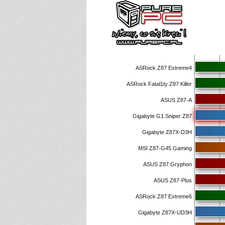
ASRock Z87 Extreme4
ASRock Fatal1ty Z87 Killer
ASUS Z87-A
Gigabyte G1.Sniper Z87
Gigabyte Z87X-D3H
MSI Z87-G45 Gaming
ASUS Z87 Gryphon
ASUS Z87-Plus
ASRock Z87 Extreme6
Gigabyte Z87X-UD3H