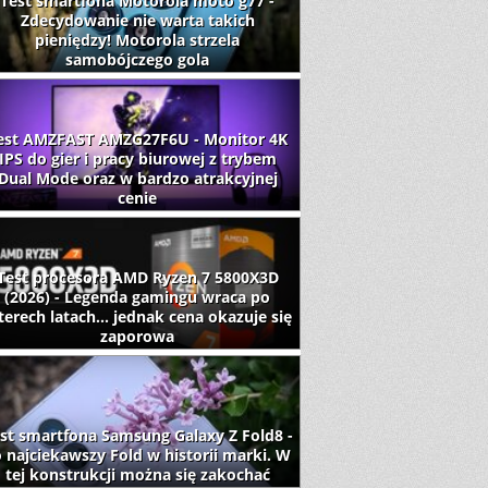
Test smartfona Motorola moto g77 -
Zdecydowanie nie warta takich
pieniędzy! Motorola strzela
samobójczego gola
est AMZFAST AMZG27F6U - Monitor 4K
IPS do gier i pracy biurowej z trybem
Dual Mode oraz w bardzo atrakcyjnej
cenie
Test procesora AMD Ryzen 7 5800X3D
(2026) - Legenda gamingu wraca po
terech latach... jednak cena okazuje się
zaporowa
st smartfona Samsung Galaxy Z Fold8 -
 najciekawszy Fold w historii marki. W
tej konstrukcji można się zakochać