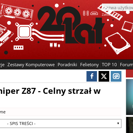
Załóż konto
zje
Zestawy Komputerowe
Poradniki
Felietony
TOP 10
Foru
iper Z87 - Celny strzał w
wne
- SPIS TREŚCI -