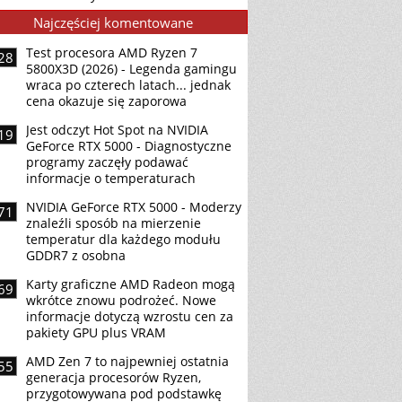
Najczęściej komentowane
Test procesora AMD Ryzen 7
28
5800X3D (2026) - Legenda gamingu
wraca po czterech latach... jednak
cena okazuje się zaporowa
Jest odczyt Hot Spot na NVIDIA
19
GeForce RTX 5000 - Diagnostyczne
programy zaczęły podawać
informacje o temperaturach
NVIDIA GeForce RTX 5000 - Moderzy
71
znaleźli sposób na mierzenie
temperatur dla każdego modułu
GDDR7 z osobna
Karty graficzne AMD Radeon mogą
69
wkrótce znowu podrożeć. Nowe
informacje dotyczą wzrostu cen za
pakiety GPU plus VRAM
AMD Zen 7 to najpewniej ostatnia
55
generacja procesorów Ryzen,
przygotowywana pod podstawkę