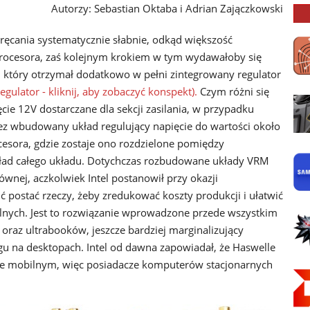
Autorzy: Sebastian Oktaba i Adrian Zajączkowski
ręcania systematycznie słabnie, odkąd większość
procesora, zaś kolejnym krokiem w tym wydawałoby się
, który otrzymał dodatkowo w pełni zintegrowany regulator
Regulator - kliknij, aby zobaczyć konspekt).
Czym różni się
ie 12V dostarczane dla sekcji zasilania, w przypadku
ez wbudowany układ regulujący napięcie do wartości około
ocesora, gdzie zostaje ono rozdzielone pomiędzy
ład całego układu. Dotychczas rozbudowane układy VRM
łównej, aczkolwiek Intel postanowił przy okazji
postać rzeczy, żeby zredukować koszty produkcji i ułatwić
lnych. Jest to rozwiązanie wprowadzone przede wszystkim
raz ultrabooków, jeszcze bardziej marginalizujący
gu na desktopach. Intel od dawna zapowiadał, że Haswelle
rze mobilnym, więc posiadacze komputerów stacjonarnych