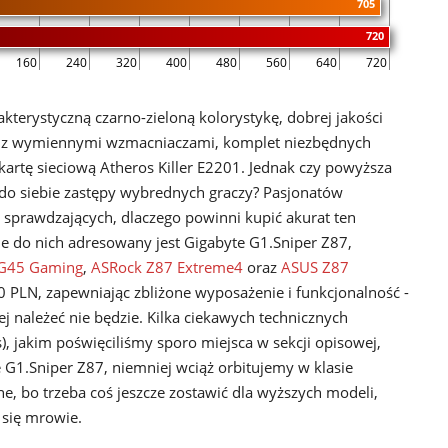
705
720
160
240
320
400
480
560
640
720
kterystyczną czarno-zieloną kolorystykę, dobrej jakości
e z wymiennymi wzmacniaczami, komplet niezbędnych
 kartę sieciową Atheros Killer E2201. Jednak czy powyższa
do siebie zastępy wybrednych graczy? Pasjonatów
 sprawdzających, dlaczego powinni kupić akurat ten
ie do nich adresowany jest Gigabyte G1.Sniper Z87,
-G45 Gaming
,
ASRock Z87 Extreme4
oraz
ASUS Z87
0 PLN, zapewniając zbliżone wyposażenie i funkcjonalność -
j należeć nie będzie. Kilka ciekawych technicznych
s), jakim poświęciliśmy sporo miejsca w sekcji opisowej,
G1.Sniper Z87, niemniej wciąż orbitujemy w klasie
e, bo trzeba coś jeszcze zostawić dla wyższych modeli,
 się mrowie.