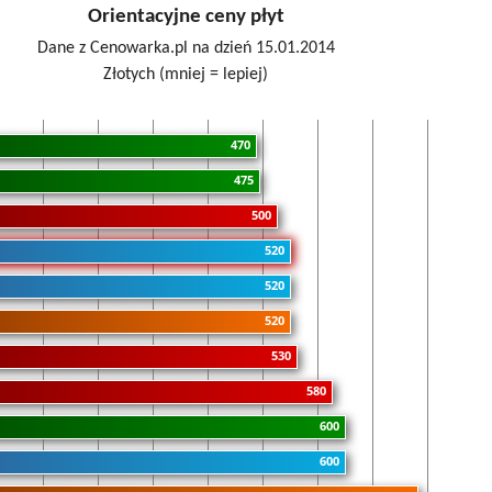
Orientacyjne ceny płyt
Dane z Cenowarka.pl na dzień 15.01.2014
Złotych (mniej = lepiej)
470
475
500
520
520
520
530
580
600
600