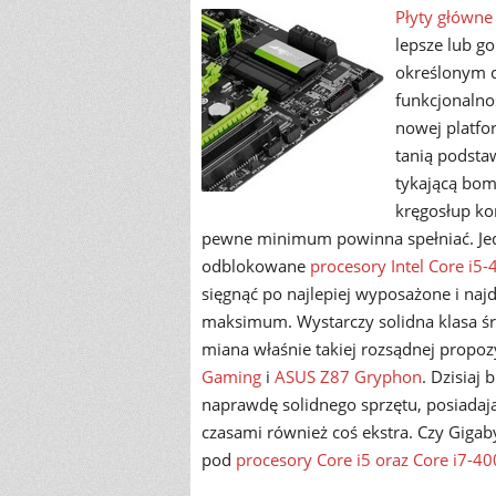
Płyty główne
lepsze lub g
określonym ch
funkcjonalno
nowej platfo
tanią podsta
tykającą bom
kręgosłup ko
pewne minimum powinna spełniać. Jed
odblokowane
procesory Intel Core i5
sięgnąć po najlepiej wyposażone i naj
maksimum. Wystarczy solidna klasa śr
miana właśnie takiej rozsądnej propozy
Gaming
i
ASUS Z87 Gryphon
. Dzisiaj
naprawdę solidnego sprzętu, posiadaj
czasami również coś ekstra. Czy Gigab
pod
procesory Core i5 oraz Core i7-4