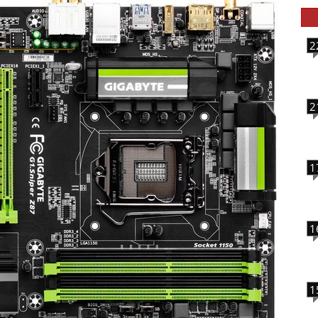
2
2
1
1
1