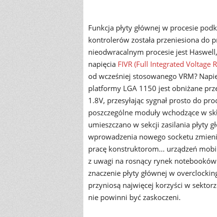
Funkcja płyty głównej w procesie podk
kontrolerów została przeniesiona do 
nieodwracalnym procesie jest Haswell
napięcia
FIVR (Full Integrated Voltage 
od wcześniej stosowanego VRM? Napięc
platformy LGA 1150 jest obniżane prz
1.8V, przesyłając sygnał prosto do pr
poszczególne moduły wchodzące w sk
umieszczano w sekcji zasilania płyty g
wprowadzenia nowego socketu zmienić 
pracę konstruktorom... urządzeń mobi
z uwagi na rosnący rynek notebooków o
znaczenie płyty głównej w overclockin
przyniosą najwięcej korzyści w sekto
nie powinni być zaskoczeni.