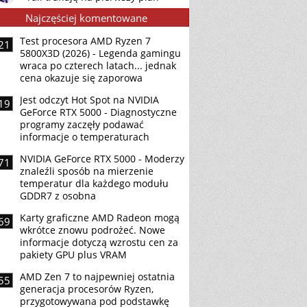
Najczęściej komentowane
Test procesora AMD Ryzen 7
21
5800X3D (2026) - Legenda gamingu
wraca po czterech latach... jednak
cena okazuje się zaporowa
Jest odczyt Hot Spot na NVIDIA
19
GeForce RTX 5000 - Diagnostyczne
programy zaczęły podawać
informacje o temperaturach
NVIDIA GeForce RTX 5000 - Moderzy
71
znaleźli sposób na mierzenie
temperatur dla każdego modułu
GDDR7 z osobna
Karty graficzne AMD Radeon mogą
69
wkrótce znowu podrożeć. Nowe
informacje dotyczą wzrostu cen za
pakiety GPU plus VRAM
AMD Zen 7 to najpewniej ostatnia
55
generacja procesorów Ryzen,
przygotowywana pod podstawkę