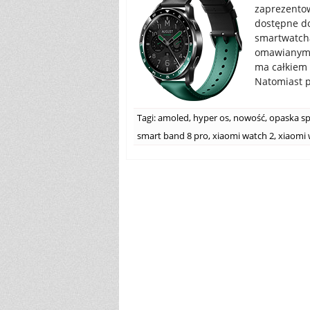
zaprezentow
dostępne do
smartwatcha
omawianym j
ma całkiem
Natomiast p
Tagi:
amoled
,
hyper os
,
nowość
,
opaska s
smart band 8 pro
,
xiaomi watch 2
,
xiaomi 