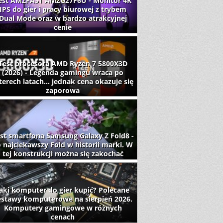
est AMZFAST AMZG27F6U - Monitor 4K
IPS do gier i pracy biurowej z trybem
Dual Mode oraz w bardzo atrakcyjnej
cenie
Test procesora AMD Ryzen 7 5800X3D
(2026) - Legenda gamingu wraca po
terech latach... jednak cena okazuje się
zaporowa
st smartfona Samsung Galaxy Z Fold8 -
 najciekawszy Fold w historii marki. W
tej konstrukcji można się zakochać
aki komputer do gier kupić? Polecane
estawy komputerowe na sierpień 2026.
Komputery gamingowe w różnych
cenach