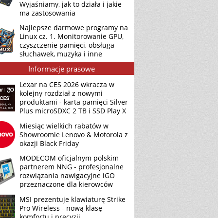
Wyjaśniamy, jak to działa i jakie
ma zastosowania
Najlepsze darmowe programy na
Linux cz. 1. Monitorowanie GPU,
czyszczenie pamięci, obsługa
słuchawek, muzyka i inne
Informacje prasowe
Lexar na CES 2026 wkracza w
kolejny rozdział z nowymi
produktami - karta pamięci Silver
Plus microSDXC 2 TB i SSD Play X
Miesiąc wielkich rabatów w
Showroomie Lenovo & Motorola z
okazji Black Friday
MODECOM oficjalnym polskim
partnerem NNG - profesjonalne
rozwiązania nawigacyjne iGO
przeznaczone dla kierowców
MSI prezentuje klawiaturę Strike
Pro Wireless - nową klasę
komfortu i precyzji