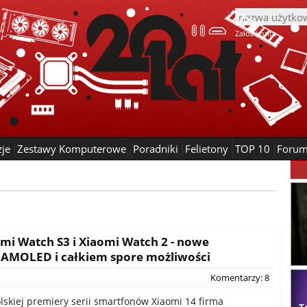
Załóż konto
zje
Zestawy Komputerowe
Poradniki
Felietony
TOP 10
Foru
mi Watch S3 i Xiaomi Watch 2 - nowe
 AMOLED i całkiem spore możliwości
Komentarzy: 8
lskiej premiery serii smartfonów Xiaomi 14 firma