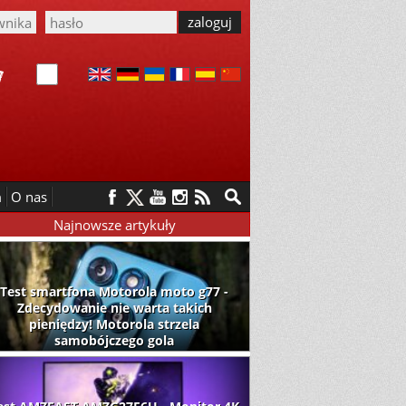
m
O nas
Najnowsze artykuły
Test smartfona Motorola moto g77 -
Zdecydowanie nie warta takich
pieniędzy! Motorola strzela
samobójczego gola