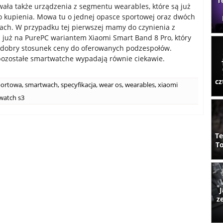
T
ała także urządzenia z segmentu wearables, które są już
 kupienia. Mowa tu o jednej opasce sportowej oraz dwóch
ch. W przypadku tej pierwszej mamy do czynienia z
uż na PurePC wariantem Xiaomi Smart Band 8 Pro, który
 dobry stosunek ceny do oferowanych podzespołów.
ozostałe smartwatche wypadają równie ciekawie.
cz
portowa
,
smartwach
,
specyfikacja
,
wear os
,
wearables
,
xiaomi
watch s3
Te
To
J
z