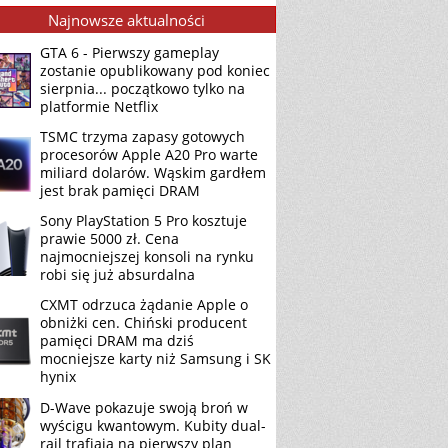
Najnowsze aktualności
GTA 6 - Pierwszy gameplay
zostanie opublikowany pod koniec
sierpnia... początkowo tylko na
platformie Netflix
TSMC trzyma zapasy gotowych
procesorów Apple A20 Pro warte
miliard dolarów. Wąskim gardłem
jest brak pamięci DRAM
Sony PlayStation 5 Pro kosztuje
prawie 5000 zł. Cena
najmocniejszej konsoli na rynku
robi się już absurdalna
CXMT odrzuca żądanie Apple o
obniżki cen. Chiński producent
pamięci DRAM ma dziś
mocniejsze karty niż Samsung i SK
hynix
D-Wave pokazuje swoją broń w
wyścigu kwantowym. Kubity dual-
rail trafiają na pierwszy plan