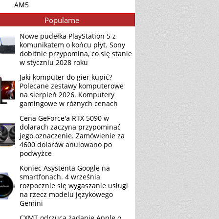
AM5
Popularne
Nowe pudełka PlayStation 5 z
komunikatem o końcu płyt. Sony
dobitnie przypomina, co się stanie
w styczniu 2028 roku
Jaki komputer do gier kupić?
Polecane zestawy komputerowe
na sierpień 2026. Komputery
gamingowe w różnych cenach
Cena GeForce'a RTX 5090 w
dolarach zaczyna przypominać
jego oznaczenie. Zamówienie za
4600 dolarów anulowano po
podwyżce
Koniec Asystenta Google na
smartfonach. 4 września
rozpocznie się wygaszanie usługi
na rzecz modelu językowego
Gemini
CXMT odrzuca żądanie Apple o