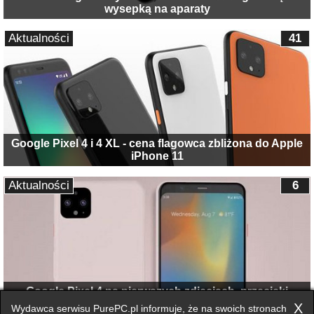
wysepką na aparaty
Aktualności
41
Google Pixel 4 i 4 XL - cena flagowca zbliżona do Apple
iPhone 11
Aktualności
6
Google Pixel 4 na pierwszych zdjęciach, przecieki
potwierdzone
X
Wydawca serwisu PurePC.pl informuje, że na swoich stronach