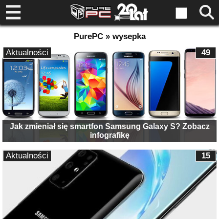
PurePC » wysepka
Aktualności
49
Jak zmieniał się smartfon Samsung Galaxy S? Zobacz
infografikę
Aktualności
15