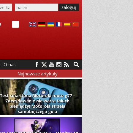
m
O nas
Najnowsze artykuły
Test smartfona Motorola moto g77 -
Zdecydowanie nie warta takich
pieniędzy! Motorola strzela
samobójczego gola