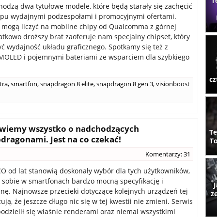
T
chodzą dwa tytułowe modele, które będą starały się zachęcić
upu wydajnymi podzespołami i promocyjnymi ofertami.
 mogą liczyć na mobilne chipy od Qualcomma z górnej
datkowo droższy brat zaoferuje nam specjalny chipset, który
ć wydajność układu graficznego. Spotkamy się też z
MOLED i pojemnymi bateriami ze wsparciem dla szybkiego
cz
tra
,
smartfon
,
snapdragon 8 elite
,
snapdragon 8 gen 3
,
visionboost
- wiemy wszystko o nadchodzących
Te
ragonami. Jest na co czekać!
To
Komentarzy: 31
 od lat stanowią doskonały wybór dla tych użytkowników,
ą sobie w smartfonach bardzo mocną specyfikację i
J
nę. Najnowsze przecieki dotyczące kolejnych urządzeń tej
z
ją, że jeszcze długo nic się w tej kwestii nie zmieni. Serwis
odzielił się właśnie renderami oraz niemal wszystkimi