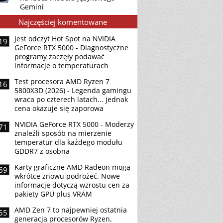
Gemini
Najczęściej komentowane
Jest odczyt Hot Spot na NVIDIA
19
GeForce RTX 5000 - Diagnostyczne
programy zaczęły podawać
informacje o temperaturach
Test procesora AMD Ryzen 7
16
5800X3D (2026) - Legenda gamingu
wraca po czterech latach... jednak
cena okazuje się zaporowa
NVIDIA GeForce RTX 5000 - Moderzy
71
znaleźli sposób na mierzenie
temperatur dla każdego modułu
GDDR7 z osobna
Karty graficzne AMD Radeon mogą
69
wkrótce znowu podrożeć. Nowe
informacje dotyczą wzrostu cen za
pakiety GPU plus VRAM
AMD Zen 7 to najpewniej ostatnia
55
generacja procesorów Ryzen,