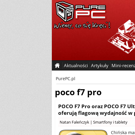
Aktualności
Artykuły
Mini-recen
PurePC.pl
poco f7 pro
POCO F7 Pro oraz POCO F7 Ult
oferują flagową wydajność w 
Natan Faleńczyk
|
Smartfony i tablety
Chińska ma