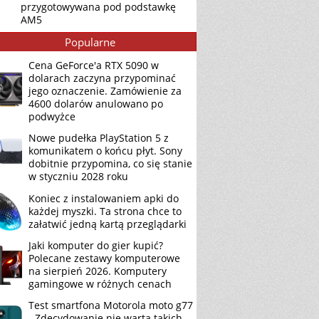
przygotowywana pod podstawkę
AM5
Popularne
Cena GeForce'a RTX 5090 w
dolarach zaczyna przypominać
jego oznaczenie. Zamówienie za
4600 dolarów anulowano po
podwyżce
Nowe pudełka PlayStation 5 z
komunikatem o końcu płyt. Sony
dobitnie przypomina, co się stanie
w styczniu 2028 roku
Koniec z instalowaniem apki do
każdej myszki. Ta strona chce to
załatwić jedną kartą przeglądarki
Jaki komputer do gier kupić?
Polecane zestawy komputerowe
na sierpień 2026. Komputery
gamingowe w różnych cenach
Test smartfona Motorola moto g77
- Zdecydowanie nie warta takich