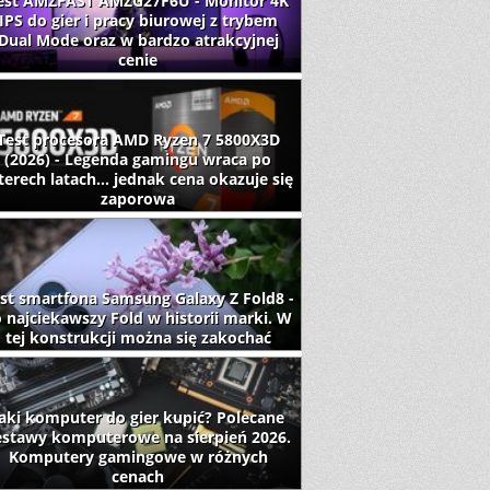
est AMZFAST AMZG27F6U - Monitor 4K
IPS do gier i pracy biurowej z trybem
Dual Mode oraz w bardzo atrakcyjnej
cenie
Test procesora AMD Ryzen 7 5800X3D
(2026) - Legenda gamingu wraca po
terech latach... jednak cena okazuje się
zaporowa
st smartfona Samsung Galaxy Z Fold8 -
 najciekawszy Fold w historii marki. W
tej konstrukcji można się zakochać
aki komputer do gier kupić? Polecane
estawy komputerowe na sierpień 2026.
Komputery gamingowe w różnych
cenach