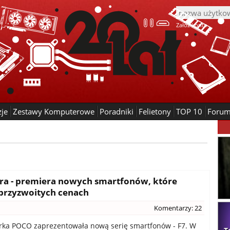
Załóż konto
zje
Zestawy Komputerowe
Poradniki
Felietony
TOP 10
Foru
ra - premiera nowych smartfonów, które
przyzwoitych cenach
Komentarzy: 22
rka POCO zaprezentowała nową serię smartfonów - F7. W