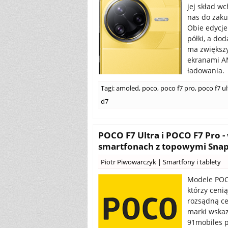
jej skład w
nas do zak
Obie edycje
półki, a do
ma zwiększy
ekranami A
ładowania.
Tagi:
amoled
,
poco
,
poco f7 pro
,
poco f7 ul
d7
POCO F7 Ultra i POCO F7 Pro 
smartfonach z topowymi Snapd
Piotr Piwowarczyk
|
Smartfony i tablety
Modele POCO
którzy ceni
rozsądną ce
marki wskazu
91mobiles p