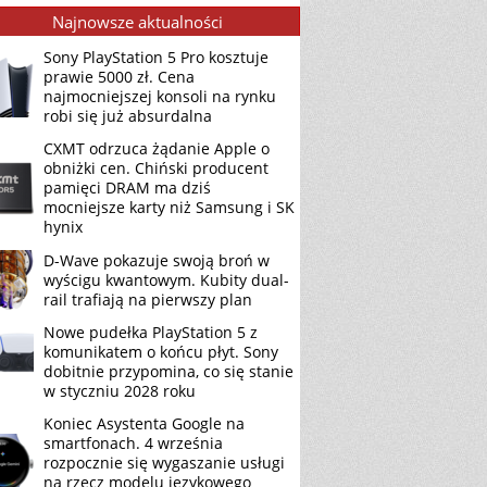
Najnowsze aktualności
Sony PlayStation 5 Pro kosztuje
prawie 5000 zł. Cena
najmocniejszej konsoli na rynku
robi się już absurdalna
CXMT odrzuca żądanie Apple o
obniżki cen. Chiński producent
pamięci DRAM ma dziś
mocniejsze karty niż Samsung i SK
hynix
D-Wave pokazuje swoją broń w
wyścigu kwantowym. Kubity dual-
rail trafiają na pierwszy plan
Nowe pudełka PlayStation 5 z
komunikatem o końcu płyt. Sony
dobitnie przypomina, co się stanie
w styczniu 2028 roku
Koniec Asystenta Google na
smartfonach. 4 września
rozpocznie się wygaszanie usługi
na rzecz modelu językowego