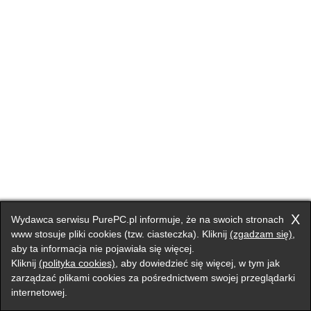
X
Wydawca serwisu PurePC.pl informuje, że na swoich stronach
www stosuje pliki cookies (tzw. ciasteczka). Kliknij
(zgadzam się)
,
aby ta informacja nie pojawiała się więcej.
Kliknij
(polityka cookies)
, aby dowiedzieć się więcej, w tym jak
zarządzać plikami cookies za pośrednictwem swojej przeglądarki
internetowej.