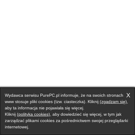
X
Wydawca serwisu PurePC.pl informuje, że na swoich stronach
www stosuje pliki cookies (tzw. ciasteczka). Kliknij
(zgadzam się)
,
aby ta informacja nie pojawiała się więcej.
Kliknij
(polityka cookies)
, aby dowiedzieć się więcej, w tym jak
zarządzać plikami cookies za pośrednictwem swojej przeglądarki
internetowej.