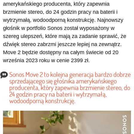
amerykańskiego producenta, który zapewnia
brzmienie stereo, do 24 godzin pracy na baterii i
wytrzymałą, wodoodporną konstrukcję. Najnowszy
głośnik w portfolio Sonos został wyposażony w
szereg ulepszeń, które mają za zadanie sprawić, że
dźwięk stereo zabrzmi jeszcze lepiej na zewnątrz.
Move 2 będzie dostępny na całym świecie od 20
września 2023 roku w cenie 2399 zł.
Sonos Move 2 to kolejna generacja bardzo dobrze
sprzedającego się głośnika amerykańskiego
producenta, który zapewnia brzmienie stereo, do
24 godzin pracy na baterii i wytrzymałą,
wodoodporną konstrukcję.