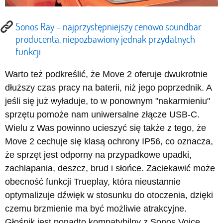
Sonos Ray – najprzystępniejszy cenowo soundbar
producenta, niepozbawiony jednak przydatnych
funkcji
Warto też podkreślić, że Move 2 oferuje dwukrotnie
dłuższy czas pracy na baterii, niż jego poprzednik. A
jeśli się już wyładuje, to w ponownym "nakarmieniu"
sprzętu pomoże nam uniwersalne złącze USB-C.
Wielu z Was powinno ucieszyć się także z tego, że
Move 2 cechuje się klasą ochrony IP56, co oznacza,
że sprzęt jest odporny na przypadkowe upadki,
zachlapania, deszcz, brud i słońce. Zaciekawić może
obecność funkcji Trueplay, która nieustannie
optymalizuje dźwięk w stosunku do otoczenia, dzięki
czemu brzmienie ma być możliwie atrakcyjne.
Głośnik jest ponadto kompatybilny z Sonos Voice