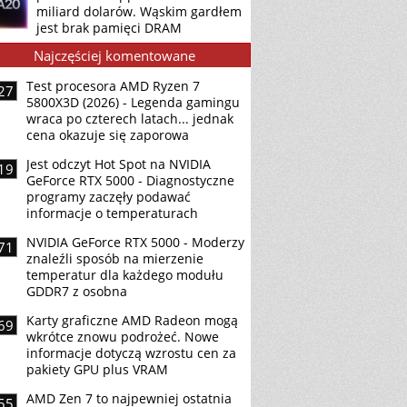
miliard dolarów. Wąskim gardłem
jest brak pamięci DRAM
Najczęściej komentowane
Test procesora AMD Ryzen 7
27
5800X3D (2026) - Legenda gamingu
wraca po czterech latach... jednak
cena okazuje się zaporowa
Jest odczyt Hot Spot na NVIDIA
19
GeForce RTX 5000 - Diagnostyczne
programy zaczęły podawać
informacje o temperaturach
NVIDIA GeForce RTX 5000 - Moderzy
71
znaleźli sposób na mierzenie
temperatur dla każdego modułu
GDDR7 z osobna
Karty graficzne AMD Radeon mogą
69
wkrótce znowu podrożeć. Nowe
informacje dotyczą wzrostu cen za
pakiety GPU plus VRAM
AMD Zen 7 to najpewniej ostatnia
55