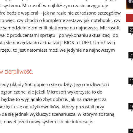
 systemu. Microsoft w najbliższym czasie przygotuje
tóre będzie wspierał – jak na razie nie zdradzono szczegółów
mo więc, czy chodzi o kompletne zestawy jak notebooki, czy
e samodzielnie zmienili platformę na najnowszą. Microsoft
2
wał z producentami sprzętu i po wykonaniu aktualizacji do
się narzędzia do aktualizacji BIOS-u i UEFI. Umożliwią
rzętu, to jest natomiast możliwe jedynie na najnowszym
2
w cierpliwość.
1
iedy układy SoC dopiero się rodziły. Jego możliwości i
raniczone, ale jeżeli Microsoft wykorzysta to do
ędzie to wyglądało zbyt dobrze. Jak na razie jest za
1
cięciu się od użytkowników, którzy pozostali przy
 da się jednak wykluczyć scenariusza, w którym zostaną
i, nawet jeżeli nowy system ich nie interesuje.
1