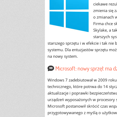
ciekawe rezul
zmienia się 
o zmianach w
Firma chce sk
Skylake, a t
starszych sy
starszego sprzętu i w efekcie i tak ni
systemu. Dla entuzjastów sprzętu może
na nowy system.
Microsoft: nowy sprzęt ma d
Windows 7 zadebiutował w 2009 roku i
technicznego, które potrwa do 14 sty
aktualizacje i poprawki bezpieczeństw
urządzeń wyposażonych w procesory st
Microsoft postanowił skrócić czas wsp
przygotowywanego z myślą o użytkowni