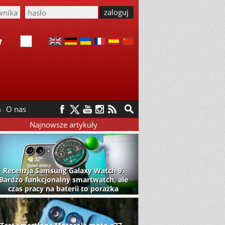
m
O nas
Najnowsze artykuły
Recenzja Samsung Galaxy Watch 9.
Bardzo funkcjonalny smartwatch, ale
czas pracy na baterii to porażka