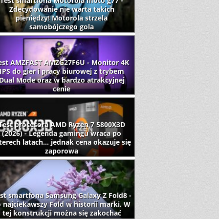
Test smartfona Motorola moto g77 -
Zdecydowanie nie warta takich
pieniędzy! Motorola strzela
samobójczego gola
est AMZFAST AMZG27F6U - Monitor 4K
IPS do gier i pracy biurowej z trybem
Dual Mode oraz w bardzo atrakcyjnej
cenie
Test procesora AMD Ryzen 7 5800X3D
(2026) - Legenda gamingu wraca po
terech latach... jednak cena okazuje się
zaporowa
st smartfona Samsung Galaxy Z Fold8 -
 najciekawszy Fold w historii marki. W
tej konstrukcji można się zakochać