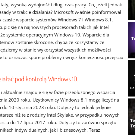
taty, wysoką wydajność i długi czas pracy. Co, jeżeli jednak
zasady w trakcie działania? Microsoft właśnie poinformował
 czasie wsparcie systemów Windows 7 i Windows 8.1.
upić się na najnowszych procesorach takich jak Intel
akże systemie operacyjnym Windows 10. Wsparcie dla
T
stemów zostanie skrócone, chyba że korzystamy ze
e będziemy w stanie wykorzystać wszystkich możliwości
 to oznaczać spore problemy i wręcz konieczność przejścia
ziałać pod kontrolą Windows 10.
cz
 aktualnie znajduje się w fazie przedłużonego wsparcia
cznia 2020 roku. Użytkownicy Windows 8.1 mogą liczyć na
a do 10 stycznia 2023 roku. Dotyczy to jednak jedynie
arsze niż te z rodziny Intel Skylake, w przypadku nowych
Te
arcia do 17 lipca 2017 roku. Dotyczy to zarówno sprzętu
To
kach indywidualnych, jak i biznesowych. Teraz