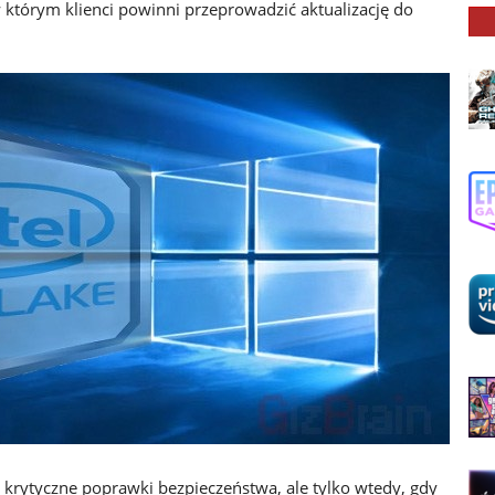
 którym klienci powinni przeprowadzić aktualizację do
 krytyczne poprawki bezpieczeństwa, ale tylko wtedy, gdy