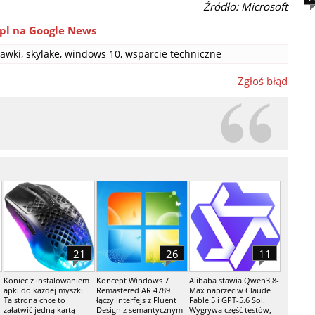
Źródło: Microsoft
pl na Google News
awki
,
skylake
,
windows 10
,
wsparcie techniczne
Zgłoś błąd
21
26
11
Koniec z instalowaniem
Koncept Windows 7
Alibaba stawia Qwen3.8-
apki do każdej myszki.
Remastered AR 4789
Max naprzeciw Claude
Ta strona chce to
łączy interfejs z Fluent
Fable 5 i GPT-5.6 Sol.
załatwić jedną kartą
Design z semantycznym
Wygrywa część testów,