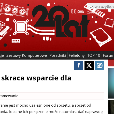
Załóż konto
zje
Zestawy Komputerowe
Poradniki
Felietony
TOP 10
Foru
t skraca wsparcie dla
ramowanie
ie jest mocno uzależnione od sprzętu, a sprzęt od
ia. Idealne ich połączenie może natomiast dać naprawdę