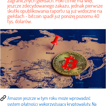
zagranicznych giełdach. Póki co nie ma więc
jeszcze zdecydowanego zakazu, jednak pierwsze
skutki opublikowania raportu są już widoczne na
giełdach - bitcoin spadł już poniżej poziomu 40
tys. dolarów.
Amazon jeszcze w tym roku może wprowadzić
system płatności wykorzystujący kryptowaluty. Na