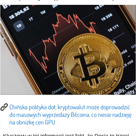
Chińska polityka dot. kryptowalut może doprowadzić
do masowych wyprzedaży Bitcoina, co niesie nadzieję
na obniżkę cen GPU