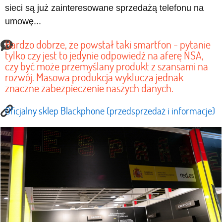
sieci są już zainteresowane sprzedażą telefonu na
umowę...
Bardzo dobrze, że powstał taki smartfon - pytanie
tylko czy jest to jedynie odpowiedź na aferę NSA,
czy być może przemyślany produkt z szansami na
rozwój. Masowa produkcja wyklucza jednak
znaczne zabezpieczenie naszych danych.
Oficjalny sklep Blackphone (przedsprzedaż i informacje)