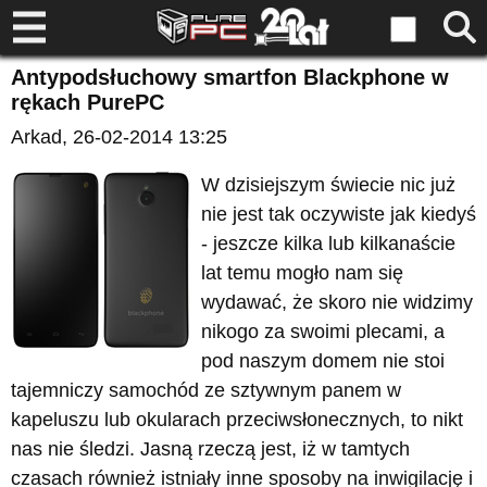
Antypodsłuchowy smartfon Blackphone w
rękach PurePC
Arkad
, 26-02-2014 13:25
W dzisiejszym świecie nic już
nie jest tak oczywiste jak kiedyś
- jeszcze kilka lub kilkanaście
lat temu mogło nam się
wydawać, że skoro nie widzimy
nikogo za swoimi plecami, a
pod naszym domem nie stoi
tajemniczy samochód ze sztywnym panem w
kapeluszu lub okularach przeciwsłonecznych, to nikt
nas nie śledzi. Jasną rzeczą jest, iż w tamtych
czasach również istniały inne sposoby na inwigilację i