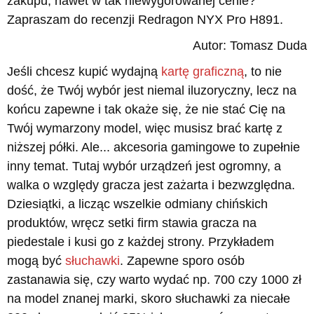
zakupu, nawet w tak niewygórowanej cenie?
Zapraszam do recenzji Redragon NYX Pro H891.
Autor: Tomasz Duda
Jeśli chcesz kupić wydajną
kartę graficzną
, to nie
dość, że Twój wybór jest niemal iluzoryczny, lecz na
końcu zapewne i tak okaże się, że nie stać Cię na
Twój wymarzony model, więc musisz brać kartę z
niższej półki. Ale... akcesoria gamingowe to zupełnie
inny temat. Tutaj wybór urządzeń jest ogromny, a
walka o względy gracza jest zażarta i bezwzględna.
Dziesiątki, a licząc wszelkie odmiany chińskich
produktów, wręcz setki firm stawia gracza na
piedestale i kusi go z każdej strony. Przykładem
mogą być
słuchawki
. Zapewne sporo osób
zastanawia się, czy warto wydać np. 700 czy 1000 zł
na model znanej marki, skoro słuchawki za niecałe