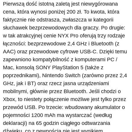
Pierwszą dość istotną zaletą jest niewygórowana
cena, która wynosi poniżej 200 zł. To kwota, która
faktycznie nie odstrasza, zwłaszcza w kategorii
słuchawek bezprzewodowych dla graczy. Po drugie:
w tak atrakcyjnej cenie NYX Pro oferują trzy rodzaje
łączności: bezprzewodowe 2,4 GHz i Bluetooth (z
AAC) oraz przewodowe cyfrowe USB-C. Dzięki temu
zapewniono kompatybilność z komputerami PC /
Mac, konsolą SONY PlayStation 5 (także z
poprzednikami), Nintendo Switch (zarówno przez 2,4
GHz, jak i BT) oraz rzecz jasna urządzeniami
mobilnymi, głównie przez Bluetooth. Jeśli chodzi o
Xbox, to niestety połączenie możliwe jest tylko przez
przewód USB. Po trzecie: wbudowany akumulator o
pojemności 1200 mAh ma wystarczać (według
deklaracji) na 65 godzin ciągłego odtwarzania
dźwięku, co z pewnością nie jest wynikiem