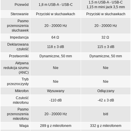
1,5 m USB-A - USB-C
Przewód
1,8 m USB-A - USB-C
1,15 m mini jack 3,5 mm
Sterowanie
Przyciski w słuchawkach
Przyciski w słuchawkach
Pasmo
przenoszenia
20 - 20000 Hz
20 - 20000 Hz
słuchawek
Impedancja
64 Ω
32 Ω
Deklarowana
118 ± 3 dB
115 ± 3 dB
czułość
Przetworniki
Dynamiczne, 50 mm
Dynamiczne, 50 mm
Aktywna
redukcja szumu
Nie
Nie
(ANC)
Tryb
Nie
Nie
przezroczysty
Mikrofon
Wysuwany
Odłączany
Czułość
-110 dB
-42 ± 3 dB
mikrofonu
Pasmo
przenoszenia
20 - 20000 Hz
b/d
mikrofonu
Waga
289 g z mikrofonem
332 g z mikrofonem