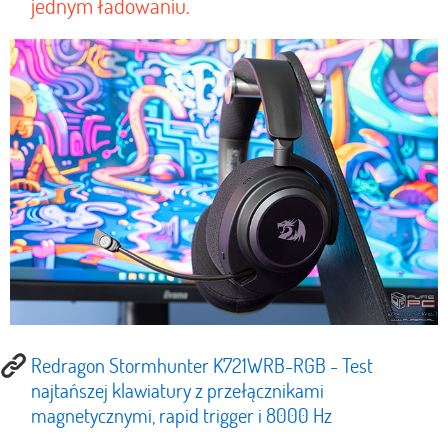
jednym ładowaniu.
Redragon Stormhunter K721WRB-RGB - Test
najtańszej klawiatury z przełącznikami
magnetycznymi, rapid trigger i 8000 Hz