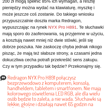
200 zł mogą spełnić 85% ich wymagań, a resztę
pieniędzy można wydać na klawiaturę, myszkę i
może jeszcze coś zostanie. Do takiego wniosku
przypuszczalnie doszła marka Redragon,
wypuszczając na rynek
NYX Pro H891
. Te słuchawki
mają sporo do zaoferowania, są przyjemne w użyciu,
a kosztują nawet mniej niż dwie stówki, jeśli się
dobrze poszuka. Nie zaskoczę chyba jednak nikogo
pisząc, że mają też słabsze strony, a czasami jedna
dokuczliwa cecha potrafi przekreślić sens zakupu.
Czy w tym przypadku tak będzie? Przekonajmy się.
Redragon NYX Pro H891 połączysz
bezprzewodowo z komputerem, konsolą,
handheldem, tabletem i smartfonem. Nie mają
kolorowego oświetlenia LED RGB, ale dla wielu
osób będzie to zaleta, a nie wada. Słuchawki są
lekkie, głośne i działają nawet 65 godzin na