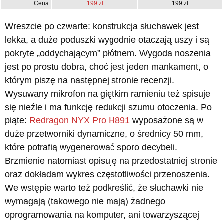
Cena
199 zł
199 zł
Wreszcie po czwarte: konstrukcja słuchawek jest
lekka, a duże poduszki wygodnie otaczają uszy i są
pokryte „oddychającym” płótnem. Wygoda noszenia
jest po prostu dobra, choć jest jeden mankament, o
którym piszę na następnej stronie recenzji.
Wysuwany mikrofon na giętkim ramieniu też spisuje
się nieźle i ma funkcję redukcji szumu otoczenia. Po
piąte:
Redragon NYX Pro H891
wyposażone są w
duże przetworniki dynamiczne, o średnicy 50 mm,
które potrafią wygenerować sporo decybeli.
Brzmienie natomiast opisuję na przedostatniej stronie
oraz dokładam wykres częstotliwości przenoszenia.
We wstępie warto też podkreślić, że słuchawki nie
wymagają (takowego nie mają) żadnego
oprogramowania na komputer, ani towarzyszącej