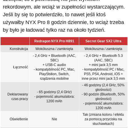
rekordowym, ale wciąż w zupełności wystarczającym.
Jeśli by się to potwierdziło, to nawet jeśli ktoś
używałby NYX Pro 8 godzin dziennie, to wciąż trzeba
by było je ładować tylko raz na około tydzień.
Redragon NYX Pro H891
Secret Gear SX2 Ultra
Konstrukcja
Wokółuszna / zamknięta
Wokółuszna / zamknięta
- 2,4 GHz + Bluetooth (AAC,
- 2,4 GHz + Bluetooth 5.3
SBC)
(AAC, SBC)
+ USB-C audio
+ mini jack 3,5 mm
Łączność
- kompatybilność PC, Mac,
- kompatybilność PC / Mac,
PlayStstion, Switch,
PS5, PS4, Android, iOS +
rządzenia mobilne
inne przez mini jack 3,5 mm
- 46 godziny (2,4 GHz, 50%
głośności)
- 65 godziny (2,4 GHz)
Deklarowany
- 90 godzin (Bluetooth, 50%
- pojemność akumulatora:
czas pracy
głośności)
1200 mAh
- pojemność akumulatora:
1200 mAh
Tak (zmiana koloru / efektu
Oświetlenie
Nie
za pomocą przycisku na
słuchawkach)