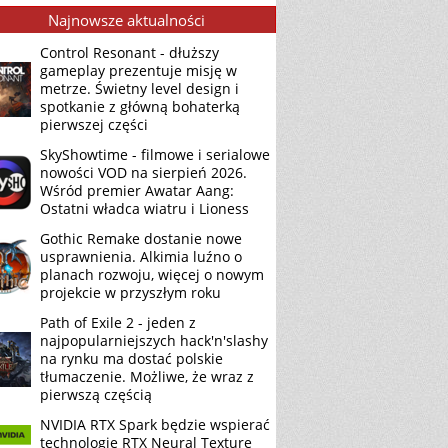
Najnowsze aktualności
Control Resonant - dłuższy
gameplay prezentuje misję w
metrze. Świetny level design i
spotkanie z główną bohaterką
pierwszej części
SkyShowtime - filmowe i serialowe
nowości VOD na sierpień 2026.
Wśród premier Awatar Aang:
Ostatni władca wiatru i Lioness
Gothic Remake dostanie nowe
usprawnienia. Alkimia luźno o
planach rozwoju, więcej o nowym
projekcie w przyszłym roku
Path of Exile 2 - jeden z
najpopularniejszych hack'n'slashy
na rynku ma dostać polskie
tłumaczenie. Możliwe, że wraz z
pierwszą częścią
NVIDIA RTX Spark będzie wspierać
technologię RTX Neural Texture