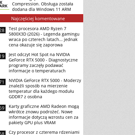
Compression. Obsługa została
dodana dla Windows 11 ARM
Najczęściej komentowane
Test procesora AMD Ryzen 7
28
5800X3D (2026) - Legenda gamingu
wraca po czterech latach... jednak
cena okazuje się zaporowa
Jest odczyt Hot Spot na NVIDIA
19
GeForce RTX 5000 - Diagnostyczne
programy zaczęły podawać
informacje o temperaturach
NVIDIA GeForce RTX 5000 - Moderzy
71
znaleźli sposób na mierzenie
temperatur dla każdego modułu
GDDR7 z osobna
Karty graficzne AMD Radeon mogą
69
wkrótce znowu podrożeć. Nowe
informacje dotyczą wzrostu cen za
pakiety GPU plus VRAM
Czy procesor z czterema rdzeniami
58