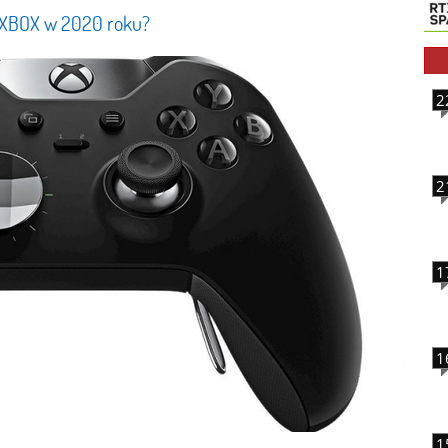
li XBOX w 2020 roku?
2
2
1
1
1