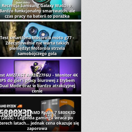
Recenzja Samsung Galaxy Watch 9.
Bardzo funkcjonalny smartwatch, ale
czas pracy na baterii to porażka
Test smartfona Motorola moto g77 -
Zdecydowanie nie warta takich
pieniędzy! Motorola strzela
samobójczego gola
est AMZFAST AMZG27F6U - Monitor 4K
IPS do gier i pracy biurowej z trybem
Dual Mode oraz w bardzo atrakcyjnej
cenie
Test procesora AMD Ryzen 7 5800X3D
(2026) - Legenda gamingu wraca po
terech latach... jednak cena okazuje się
zaporowa