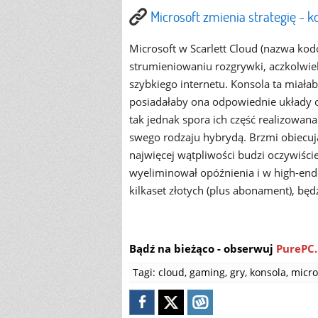
Microsoft zmienia strategię - 
Microsoft w Scarlett Cloud (nazwa k
strumieniowaniu rozgrywki, aczkolwie
szybkiego internetu. Konsola ta miałab
posiadałaby ona odpowiednie układy od
tak jednak spora ich część realizowan
swego rodzaju hybrydą. Brzmi obiecują
najwięcej wątpliwości budzi oczywiście
wyeliminował opóźnienia i w high-e
kilkaset złotych (plus abonament), będ
Bądź na bieżąco - obserwuj
PurePC.
Tagi:
cloud
,
gaming
,
gry
,
konsola
,
micro