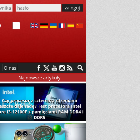
m
O nas
Najnowsze artykuły
Czy procesor z czterema rdzeniami
jeszcze daje radę? Test procesora Intel
ore i3-12100F z pamięciami RAM DDR4 i
DDR5