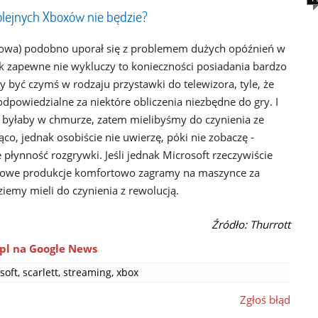
kolejnych Xboxów nie będzie?
odowa) podobno uporał się z problemem dużych opóźnień w
k zapewne nie wykluczy to konieczności posiadania bardzo
y być czymś w rodzaju przystawki do telewizora, tyle, że
powiedzialne za niektóre obliczenia niezbędne do gry. I
a byłaby w chmurze, zatem mielibyśmy do czynienia ze
co, jednak osobiście nie uwierzę, póki nie zobaczę -
 płynność rozgrywki. Jeśli jednak Microsoft rzeczywiście
ndowe produkcje komfortowo zagramy na maszynce za
ziemy mieli do czynienia z rewolucją.
Źródło: Thurrott
pl na Google News
soft
,
scarlett
,
streaming
,
xbox
Zgłoś błąd