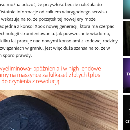
asu można odczuć, że przyszłość będzie należała do
Ostatnie informacje od całkiem wiarygodnego serwisu
 wskazują na to, że początek tej nowej ery może
ć jedna z konsol Xbox nowej generacji, która ma czerpać
technologii strumieniowania. Jak powszechnie wiadomo,
d kilku lat pracuje nad nowymi konsolami z kodowej rodziny
ozwiązaniach w graniu. Jest więc duża szansa na to, że w
m sporo prawdy.
e wyeliminował opóźnienia i w high-endowe
my na maszynce za kilkaset złotych (plus
T
do czynienia z rewolucją.
cz