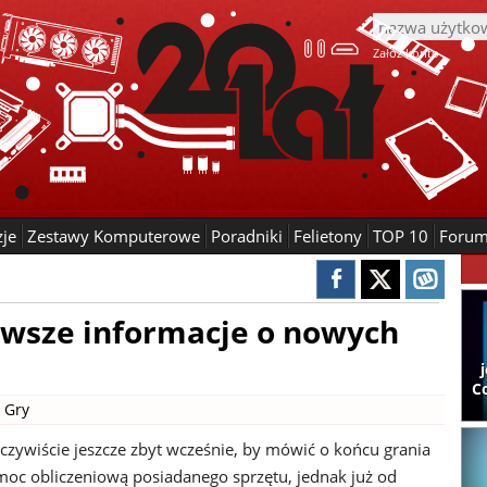
Załóż konto
zje
Zestawy Komputerowe
Poradniki
Felietony
TOP 10
Foru
erwsze informacje o nowych
C
|
Gry
oczywiście jeszcze zbyt wcześnie, by mówić o końcu grania
moc obliczeniową posiadanego sprzętu, jednak już od