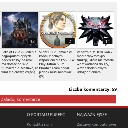
42
2
11
Path of Exile 2 - jeden z
Silent Hill 2 Remake w
Wiedźmin 3: Dziki Gon -
najpopularniejszych
końcu z pełnym
mod przywracający
hack'n'slashy na rynku
wsparciem dla PSSR 2 w
funkcję, która nie została
ma dostać polskie
PlayStation 5 Pro.
wprowadzona do gry,
tłumaczenie. Możliwe, że
Bloober Team nadal
wraz z dodatkowymi
wraz z pierwszą częścią
jednak musi naprawić
udogodnieniami
grę
Liczba komentarzy: 59
Załaduj komentarze
O PORTALU PUREPC
NAJWAŻNIEJSZE
Kontakt z nami
Zestawy komputerowe