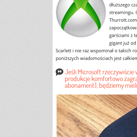
dłuższego cz
streamingu. 
Thurrott.com
zapoczątkowa
garściami z 
gigant już o
Scarlett i nie raz wspominał o takich r
poniższych wiadomościach jest całkie
Jeśli Microsoft rzeczywiści
produkcje komfortowo zagra
abonament), będziemy mieli 