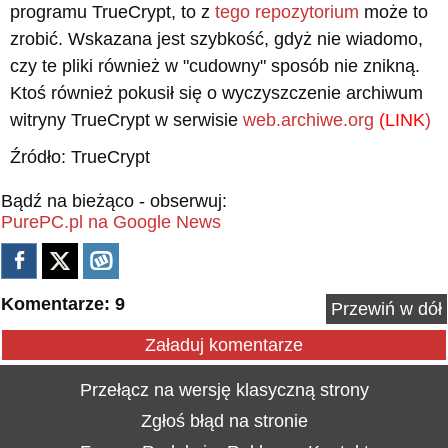
programu TrueCrypt, to z
tego repozytorium
może to
zrobić. Wskazana jest szybkość, gdyż nie wiadomo,
czy te pliki również w "cudowny" sposób nie znikną.
Ktoś również pokusił się o wyczyszczenie archiwum
witryny TrueCrypt w serwisie
web.archiwe.org
(LINK
)
Źródło: TrueCrypt
Bądź na bieżąco - obserwuj:
PurePC.pl na Google News
Komentarze: 9
Przewiń w dół
Załaduj komentarze
Przełącz na wersję klasyczną strony
Zgłoś błąd na stronie