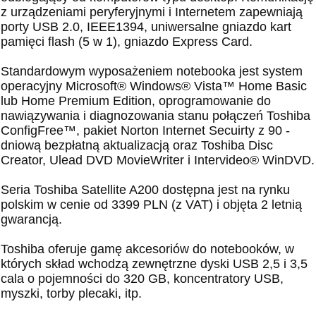
z urządzeniami peryferyjnymi i Internetem zapewniają
porty USB 2.0, IEEE1394, uniwersalne gniazdo kart
pamięci flash (5 w 1), gniazdo Express Card.
Standardowym wyposażeniem notebooka jest system
operacyjny Microsoft® Windows® Vista™ Home Basic
lub Home Premium Edition, oprogramowanie do
nawiązywania i diagnozowania stanu połączeń Toshiba
ConfigFree™, pakiet Norton Internet Secuirty z 90 -
dniową bezpłatną aktualizacją oraz Toshiba Disc
Creator, Ulead DVD MovieWriter i Intervideo® WinDVD.
Seria Toshiba Satellite A200 dostępna jest na rynku
polskim w cenie od 3399 PLN (z VAT) i objęta 2 letnią
gwarancją.
Toshiba oferuje gamę akcesoriów do notebooków, w
których skład wchodzą zewnętrzne dyski USB 2,5 i 3,5
cala o pojemności do 320 GB, koncentratory USB,
myszki, torby plecaki, itp.