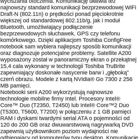
wyciszania otoczenia. Komunikację ułatwia też
najnowszy standard komunikacji bezprzewodowej WiFi
Draft-N (802.11n) o prędkości ponad pięciokrotnie
większej od standardowej 802.11b/g, jak i moduł
Bluetooth, umożliwiający podłączenie
bezprzewodowych słuchawek, GPS czy telefonu
komórkowego. Dzięki aplikacjom Toshiba ConfigFree
notebook sam wybiera najlepszy sposób komunikacji
oraz diagnozuje potencjalne problemy. Satellite A200
wyposażony został w panoramiczny ekran o przekątnej
15,4 cala wykonany w technologii Toshiba TruBrite
zapewniający doskonałe nasycenie barw i „głęboką”
czerń obrazu. Modele z kartą NVidia® Go 7300 z 256
MB pamięci.
Notebooki serii A200 wykorzystują najnowsze
technologie mobilne firmy Intel. Procesory Intel®
Core™ Duo (T2350, T2450) lub Intel® Core™2 Duo
(T5300, T5600, T7200) w połączeniu z 1 GB pamięci
RAM i dyskami twardymi serial ATA o pojemności od
120 do 200 GB oraz dwuwarstwową nagrywarką DVD
zapewnią użytkownikom poziom wydajności nie
odbiegający od komputerów typu desktop. Komunikację