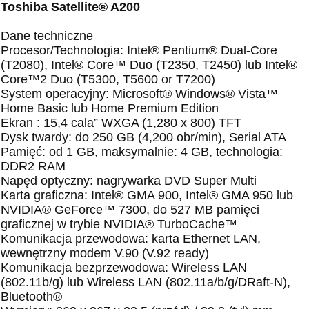
Toshiba Satellite® A200
Dane techniczne
Procesor/Technologia: Intel® Pentium® Dual-Core
(T2080), Intel® Core™ Duo (T2350, T2450) lub Intel®
Core™2 Duo (T5300, T5600 or T7200)
System operacyjny: Microsoft® Windows® Vista™
Home Basic lub Home Premium Edition
Ekran : 15,4 cala” WXGA (1,280 x 800) TFT
Dysk twardy: do 250 GB (4,200 obr/min), Serial ATA
Pamięć: od 1 GB, maksymalnie: 4 GB, technologia:
DDR2 RAM
Napęd optyczny: nagrywarka DVD Super Multi
Karta graficzna: Intel® GMA 900, Intel® GMA 950 lub
NVIDIA® GeForce™ 7300, do 527 MB pamięci
graficznej w trybie NVIDIA® TurboCache™
Komunikacja przewodowa: karta Ethernet LAN,
wewnętrzny modem V.90 (V.92 ready)
Komunikacja bezprzewodowa: Wireless LAN
(802.11b/g) lub Wireless LAN (802.11a/b/g/DRaft-N),
Bluetooth®