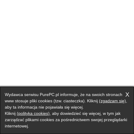
X
Wydawca serwisu PurePC.pl informuje, że na swoich stronach
www stosuje pliki cookies (tzw. ciasteczka). Kliknij
(zgadzam się)
,
aby ta informacja nie pojawiała się więcej.
Kliknij
(polityka cookies)
, aby dowiedzieć się więcej, w tym jak
zarządzać plikami cookies za pośrednictwem swojej przeglądarki
internetowej.