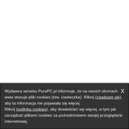
X
Wydawca serwisu PurePC.pl informuje, że na swoich stronach
www stosuje pliki cookies (tzw. ciasteczka). Kliknij
(zgadzam się)
,
aby ta informacja nie pojawiała się więcej.
Kliknij
(polityka cookies)
, aby dowiedzieć się więcej, w tym jak
zarządzać plikami cookies za pośrednictwem swojej przeglądarki
internetowej.