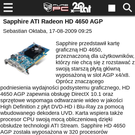
Sapphire ATI Radeon HD 4650 AGP
Sebastian Oktaba
, 17-08-2009 09:25
Sapphire przedstawił kartę
graficzną HD 4650,
przeznaczoną dla użytkowników,
którzy nie chcą się z rozstawać z
swoją starszą płytą główną
wyposażoną w slot AGP x4/x8.
Oprócz znaczącego
podniesienia wydajności podsystemu graficznego, HD
4650 AGP zapewnia obsługę DirectX 10.1 oraz
sprzętowe wspomaga odtwarzanie wideo w jakości
High Definition z płyt DVD-HD i Blu-Ray za pomocą
wbudowanego dekodera UVD. Karta wspiera także
procesor CPU swoją mocą obliczeniową dzięki
obsłudze technologii ATI Stream. Sapphire HD 4650
AGP została wyposażona w 320 procesorów