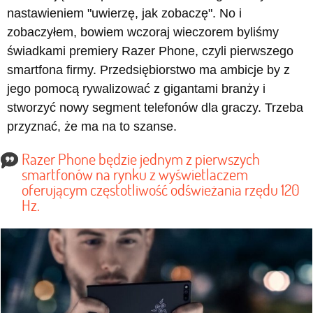
nastawieniem "uwierzę, jak zobaczę". No i
zobaczyłem, bowiem wczoraj wieczorem byliśmy
świadkami premiery Razer Phone, czyli pierwszego
smartfona firmy. Przedsiębiorstwo ma ambicje by z
jego pomocą rywalizować z gigantami branży i
stworzyć nowy segment telefonów dla graczy. Trzeba
przyznać, że ma na to szanse.
Razer Phone będzie jednym z pierwszych
smartfonów na rynku z wyświetlaczem
oferującym częstotliwość odświeżania rzędu 120
Hz.