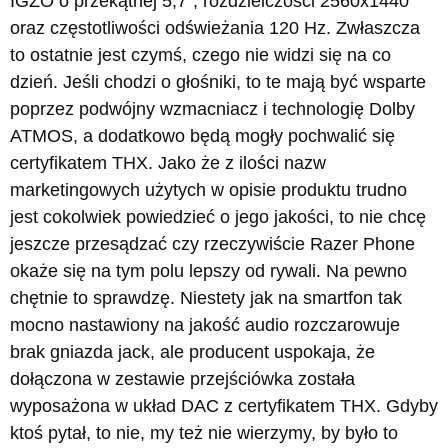
IGZO o przekątnej 5,7", rozdzielczości 2560x1440
oraz częstotliwości odświeżania 120 Hz. Zwłaszcza
to ostatnie jest czymś, czego nie widzi się na co
dzień. Jeśli chodzi o głośniki, to te mają być wsparte
poprzez podwójny wzmacniacz i technologię Dolby
ATMOS, a dodatkowo będą mogły pochwalić się
certyfikatem THX. Jako że z ilości nazw
marketingowych użytych w opisie produktu trudno
jest cokolwiek powiedzieć o jego jakości, to nie chcę
jeszcze przesądzać czy rzeczywiście Razer Phone
okaże się na tym polu lepszy od rywali. Na pewno
chętnie to sprawdzę. Niestety jak na smartfon tak
mocno nastawiony na jakość audio rozczarowuje
brak gniazda jack, ale producent uspokaja, że
dołączona w zestawie przejściówka została
wyposażona w układ DAC z certyfikatem THX. Gdyby
ktoś pytał, to nie, my też nie wierzymy, by było to