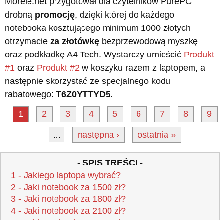
Morele.net przygotował dla czytelników PurePC
drobną
promocję
, dzięki której do każdego
notebooka kosztującego minimum 1000 złotych
otrzymacie
za złotówkę
bezprzewodową myszkę
oraz podkładkę A4 Tech. Wystarczy umieścić
Produkt
#1
oraz
Produkt #2
w koszyku razem z laptopem, a
następnie skorzystać ze specjalnego kodu
rabatowego:
T6Z0YTTYD5
.
1
2
3
4
5
6
7
8
9
…
następna ›
ostatnia »
- SPIS TREŚCI -
1 - Jakiego laptopa wybrać?
2 - Jaki notebook za 1500 zł?
3 - Jaki notebook za 1800 zł?
4 - Jaki notebook za 2100 zł?