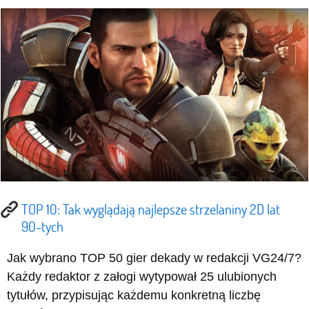
TOP 10: Tak wyglądają najlepsze strzelaniny 2D lat
90-tych
Jak wybrano TOP 50 gier dekady w redakcji VG24/7?
Każdy redaktor z załogi wytypował 25 ulubionych
tytułów, przypisując każdemu konkretną liczbę