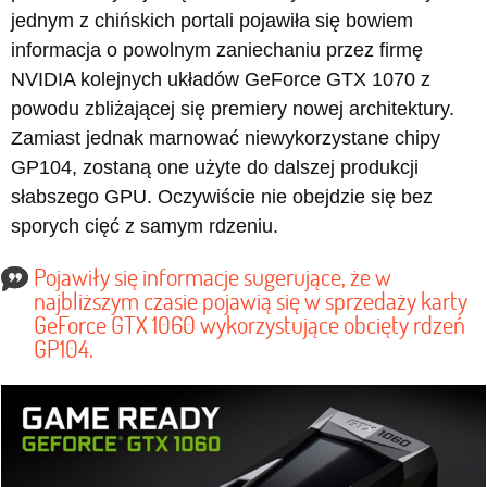
jednym z chińskich portali pojawiła się bowiem
informacja o powolnym zaniechaniu przez firmę
NVIDIA kolejnych układów GeForce GTX 1070 z
powodu zbliżającej się premiery nowej architektury.
Zamiast jednak marnować niewykorzystane chipy
GP104, zostaną one użyte do dalszej produkcji
słabszego GPU. Oczywiście nie obejdzie się bez
sporych cięć z samym rdzeniu.
Pojawiły się informacje sugerujące, że w
najbliższym czasie pojawią się w sprzedaży karty
GeForce GTX 1060 wykorzystujące obcięty rdzeń
GP104.