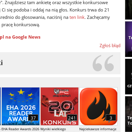
ie". Znajdziesz tam ankietę oraz wszystkie konkursowe
j Ci się podoba i oddaj na nią głos. Konkurs trwa do 21
rednio do głosowania, naciśnij na
ten link
. Zachęcamy
ą pracę konkursową.
pl na Google News
T
Zgłoś błąd
cz
37
241
3
Te
To
6
EHA Reader Awards 2026
Wyniki wielkiego
Najciekawsze informacje