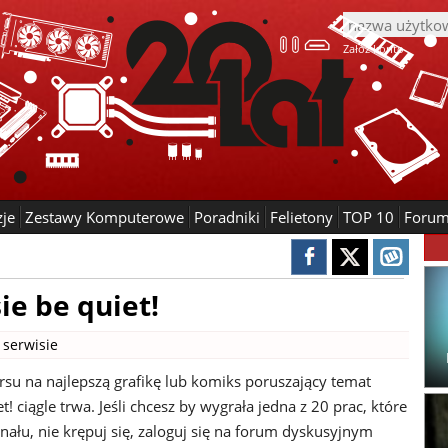
Załóż konto
zje
Zestawy Komputerowe
Poradniki
Felietony
TOP 10
Foru
ie be quiet!
 serwisie
rsu na najlepszą grafikę lub komiks poruszający temat
t! ciągle trwa. Jeśli chcesz by wygrała jedna z 20 prac, które
inału, nie krępuj się, zaloguj się na forum dyskusyjnym