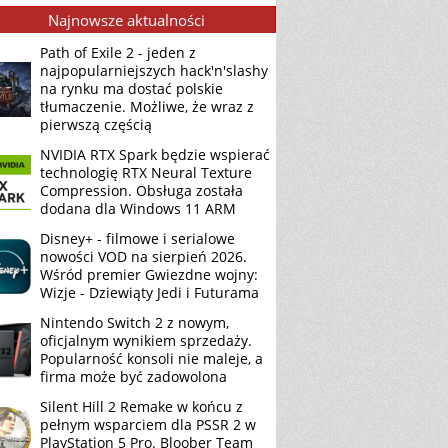
Najnowsze aktualności
Path of Exile 2 - jeden z
najpopularniejszych hack'n'slashy
na rynku ma dostać polskie
tłumaczenie. Możliwe, że wraz z
pierwszą częścią
NVIDIA RTX Spark będzie wspierać
technologię RTX Neural Texture
Compression. Obsługa została
dodana dla Windows 11 ARM
Disney+ - filmowe i serialowe
nowości VOD na sierpień 2026.
Wśród premier Gwiezdne wojny:
Wizje - Dziewiąty Jedi i Futurama
Nintendo Switch 2 z nowym,
oficjalnym wynikiem sprzedaży.
Popularność konsoli nie maleje, a
firma może być zadowolona
Silent Hill 2 Remake w końcu z
pełnym wsparciem dla PSSR 2 w
PlayStation 5 Pro. Bloober Team