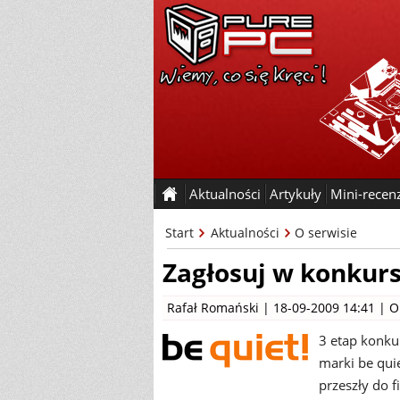
Aktualności
Artykuły
Mini-recen
Start
Aktualności
O serwisie
Zagłosuj w konkurs
Rafał Romański
| 18-09-2009 14:41 |
O
3 etap konku
marki be quie
przeszły do f