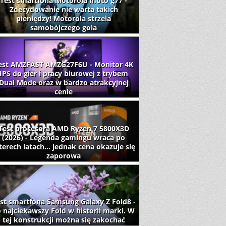
Test smartfona Motorola moto g77 -
Zdecydowanie nie warta takich
pieniędzy! Motorola strzela
samobójczego gola
est AMZFAST AMZG27F6U - Monitor 4K
IPS do gier i pracy biurowej z trybem
Dual Mode oraz w bardzo atrakcyjnej
cenie
Test procesora AMD Ryzen 7 5800X3D
(2026) - Legenda gamingu wraca po
terech latach... jednak cena okazuje się
zaporowa
st smartfona Samsung Galaxy Z Fold8 -
 najciekawszy Fold w historii marki. W
tej konstrukcji można się zakochać