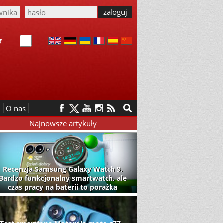
m
O nas
Najnowsze artykuły
Recenzja Samsung Galaxy Watch 9.
Bardzo funkcjonalny smartwatch, ale
czas pracy na baterii to porażka