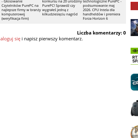
- Głosowanie
konkursu na 20 urodziny
technologiczne PurePC -
Czytelników PurePC na
PurePC! Sprawdź czy
podsumowanie maj
najlepsze firmy w branży
wygrałeś jedną z
2026. CPU Intela dla
komputerowej
kilkudziesięciu nagród
handheldów i premiera
(weryfikacja firm)
Forza Horizon 6
Liczba komentarzy: 0
aloguj się
i napisz pierwszy komentarz.