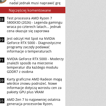
nadal jednak musi naprawić grę
Najczęściej komentowane
Test procesora AMD Ryzen 7
28
5800X3D (2026) - Legenda gamingu
wraca po czterech latach... jednak
cena okazuje się zaporowa
Jest odczyt Hot Spot na NVIDIA
19
GeForce RTX 5000 - Diagnostyczne
programy zaczęły podawać
informacje o temperaturach
NVIDIA GeForce RTX 5000 - Moderzy
71
znaleźli sposób na mierzenie
temperatur dla każdego modułu
GDDR7 z osobna
Karty graficzne AMD Radeon mogą
69
wkrótce znowu podrożeć. Nowe
informacje dotyczą wzrostu cen za
pakiety GPU plus VRAM
AMD Zen 7 to najpewniej ostatnia
55
generacja procesorów Ryzen,