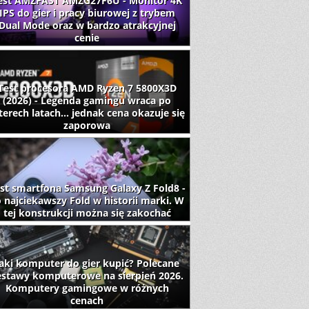
est AMZFAST AMZG27F6U - Monitor 4K
IPS do gier i pracy biurowej z trybem
Dual Mode oraz w bardzo atrakcyjnej
cenie
Test procesora AMD Ryzen 7 5800X3D
(2026) - Legenda gamingu wraca po
terech latach... jednak cena okazuje się
zaporowa
st smartfona Samsung Galaxy Z Fold8 -
 najciekawszy Fold w historii marki. W
tej konstrukcji można się zakochać
aki komputer do gier kupić? Polecane
estawy komputerowe na sierpień 2026.
Komputery gamingowe w różnych
cenach