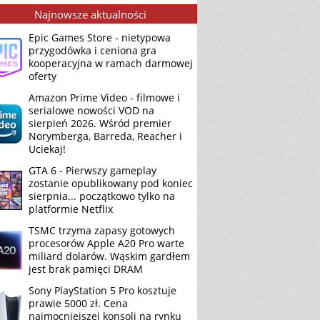
Najnowsze aktualności
Epic Games Store - nietypowa
przygodówka i ceniona gra
kooperacyjna w ramach darmowej
oferty
Amazon Prime Video - filmowe i
serialowe nowości VOD na
sierpień 2026. Wśród premier
Norymberga, Barreda, Reacher i
Uciekaj!
GTA 6 - Pierwszy gameplay
zostanie opublikowany pod koniec
sierpnia... początkowo tylko na
platformie Netflix
TSMC trzyma zapasy gotowych
procesorów Apple A20 Pro warte
miliard dolarów. Wąskim gardłem
jest brak pamięci DRAM
Sony PlayStation 5 Pro kosztuje
prawie 5000 zł. Cena
najmocniejszej konsoli na rynku