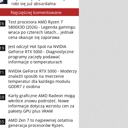
robi się już absurdalna
Najczęściej komentowane
Test procesora AMD Ryzen 7
26
5800X3D (2026) - Legenda gamingu
wraca po czterech latach... jednak
cena okazuje się zaporowa
Jest odczyt Hot Spot na NVIDIA
19
GeForce RTX 5000 - Diagnostyczne
programy zaczęły podawać
informacje o temperaturach
NVIDIA GeForce RTX 5000 - Moderzy
71
znaleźli sposób na mierzenie
temperatur dla każdego modułu
GDDR7 z osobna
Karty graficzne AMD Radeon mogą
69
wkrótce znowu podrożeć. Nowe
informacje dotyczą wzrostu cen za
pakiety GPU plus VRAM
AMD Zen 7 to najpewniej ostatnia
55
generacja procesorów Ryzen,