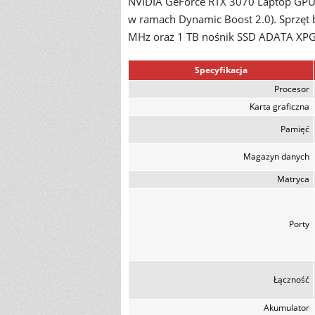
NVIDIA GeForce RTX 3070 Laptop GP
w ramach Dynamic Boost 2.0). Sprzę
MHz oraz 1 TB nośnik SSD ADATA XP
Specyfikacja
Procesor
Karta graficzna
Pamięć
Magazyn danych
Matryca
Porty
Łączność
Akumulator