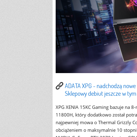
ADATA XPG - nadchodzą nowe 
Sklepowy debiut jeszcze w tym
XPG XENIA 15KC Gaming bazuje na 8-r
11800H, który dodatkowo został potr
najpewniej mowa o Thermal Grizzly C
obciążeniem o maksymalnie 10 stopni 