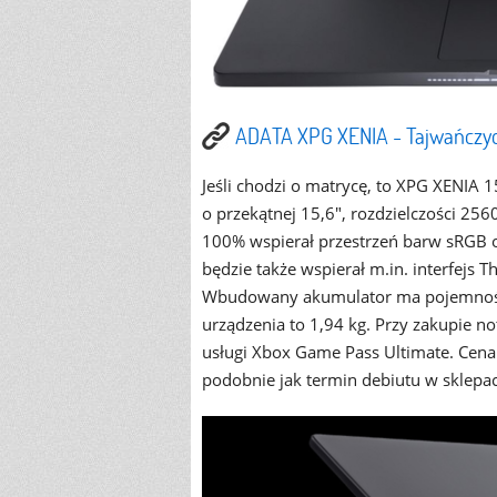
ADATA XPG XENIA - Tajwańczyc
Jeśli chodzi o matrycę, to XPG XENIA 
o przekątnej 15,6", rozdzielczości 25
100% wspierał przestrzeń barw sRGB o
będzie także wspierał m.in. interfejs
Wbudowany akumulator ma pojemność
urządzenia to 1,94 kg. Przy zakupie 
usługi Xbox Game Pass Ultimate. Cena
podobnie jak termin debiutu w sklepa