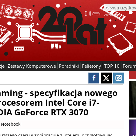
Załóż konto
zje
Zestawy Komputerowe
Poradniki
Felietony
TOP 10
Foru
ming - specyfikacja nowego
rocesorem Intel Core i7-
DIA GeForce RTX 3070
|
Notebooki
łuższego czasu współpracuje z Intelem, przygotowując