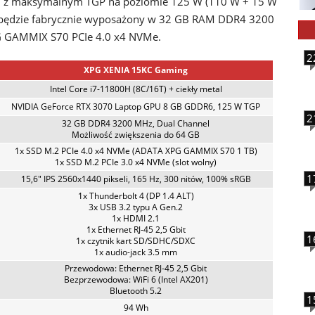
U z maksymalnym TGP na poziomie 125 W (110 W + 15 W
t będzie fabrycznie wyposażony w 32 GB RAM DDR4 3200
G GAMMIX S70 PCIe 4.0 x4 NVMe.
2
XPG XENIA 15KC Gaming
Intel Core i7-11800H (8C/16T) + ciekły metal
NVIDIA GeForce RTX 3070 Laptop GPU 8 GB GDDR6, 125 W TGP
2
32 GB DDR4 3200 MHz, Dual Channel
Możliwość zwiększenia do 64 GB
1x SSD M.2 PCIe 4.0 x4 NVMe (ADATA XPG GAMMIX S70 1 TB)
1x SSD M.2 PCIe 3.0 x4 NVMe (slot wolny)
1
15,6" IPS 2560x1440 pikseli, 165 Hz, 300 nitów, 100% sRGB
1x Thunderbolt 4 (DP 1.4 ALT)
3x USB 3.2 typu A Gen.2
1x HDMI 2.1
1x Ethernet RJ-45 2,5 Gbit
1
1x czytnik kart SD/SDHC/SDXC
1x audio-jack 3.5 mm
Przewodowa: Ethernet RJ-45 2,5 Gbit
Bezprzewodowa: WiFi 6 (Intel AX201)
Bluetooth 5.2
1
94 Wh