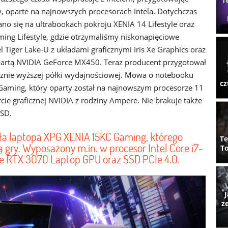
T
, oparte na najnowszych procesorach Intela. Dotychczas
ano się na ultrabookach pokroju XENIA 14 Lifestyle oraz
ing Lifestyle, gdzie otrzymaliśmy niskonapięciowe
el Tiger Lake-U z układami graficznymi Iris Xe Graphics oraz
kartą NVIDIA GeForce MX450. Teraz producent przygotował
cznie wyższej półki wydajnościowej. Mowa o notebooku
cz
aming, który oparty został na najnowszym procesorze 11
arcie graficznej NVIDIA z rodziny Ampere. Nie brakuje także
SSD.
a laptopa XPG XENIA 15KC Gaming, którego
Te
ry. Wyposażony m.in. w procesor Intel Core i7-
To
ce RTX 3070 Laptop GPU oraz SSD PCIe 4.0.
J
z