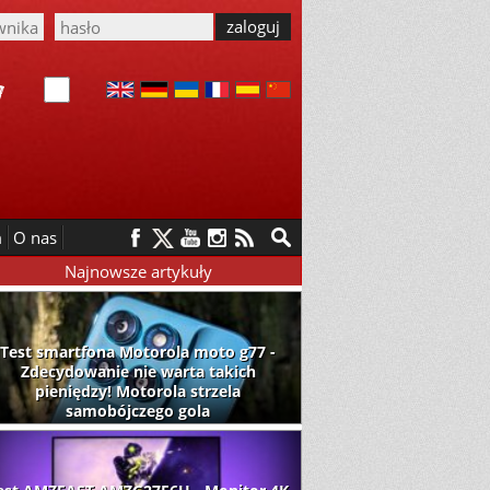
m
O nas
Najnowsze artykuły
Test smartfona Motorola moto g77 -
Zdecydowanie nie warta takich
pieniędzy! Motorola strzela
samobójczego gola