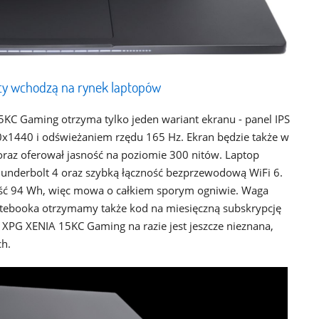
y wchodzą na rynek laptopów
15KC Gaming otrzyma tylko jeden wariant ekranu - panel IPS
60x1440 i odświeżaniem rzędu 165 Hz. Ekran będzie także w
raz oferował jasność na poziomie 300 nitów. Laptop
 Thunderbolt 4 oraz szybką łączność bezprzewodową WiFi 6.
 94 Wh, więc mowa o całkiem sporym ogniwie. Waga
notebooka otrzymamy także kod na miesięczną subskrypcję
 XPG XENIA 15KC Gaming na razie jest jeszcze nieznana,
ch.