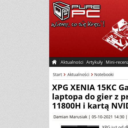
Aktualności
Artykuły
Mini-recen
Start
Aktualności
Notebooki
XPG XENIA 15KC Ga
laptopa do gier z p
11800H i kartą NVI
Damian Marusiak
| 05-10-2021 14:30 
XPG już od d