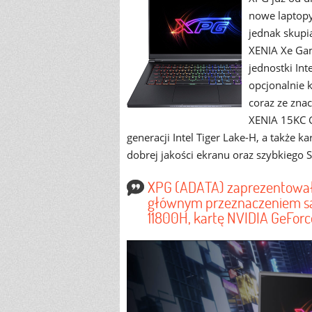
nowe laptopy
jednak skupi
XENIA Xe Gam
jednostki Int
opcjonalnie 
coraz ze zna
XENIA 15KC G
generacji Intel Tiger Lake-H, a także k
dobrej jakości ekranu oraz szybkiego 
XPG (ADATA) zaprezentował
głównym przeznaczeniem są g
11800H, kartę NVIDIA GeFor