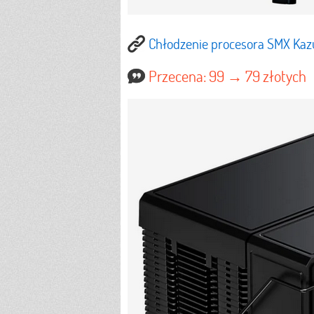
Chłodzenie procesora SMX Ka
Przecena: 99 → 79 złotych