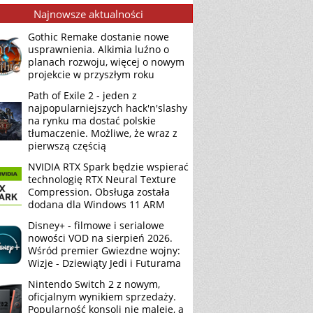
Najnowsze aktualności
Gothic Remake dostanie nowe
usprawnienia. Alkimia luźno o
planach rozwoju, więcej o nowym
projekcie w przyszłym roku
Path of Exile 2 - jeden z
najpopularniejszych hack'n'slashy
na rynku ma dostać polskie
tłumaczenie. Możliwe, że wraz z
pierwszą częścią
NVIDIA RTX Spark będzie wspierać
technologię RTX Neural Texture
Compression. Obsługa została
dodana dla Windows 11 ARM
Disney+ - filmowe i serialowe
nowości VOD na sierpień 2026.
Wśród premier Gwiezdne wojny:
Wizje - Dziewiąty Jedi i Futurama
Nintendo Switch 2 z nowym,
oficjalnym wynikiem sprzedaży.
Popularność konsoli nie maleje, a