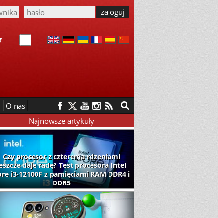
m
O nas
Najnowsze artykuły
Czy procesor z czterema rdzeniami
jeszcze daje radę? Test procesora Intel
ore i3-12100F z pamięciami RAM DDR4 i
DDR5