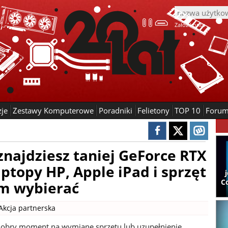
Załóż konto
zje
Zestawy Komputerowe
Poradniki
Felietony
TOP 10
Foru
najdziesz taniej GeForce RTX
aptopy HP, Apple iPad i sprzęt
C
ym wybierać
Akcja partnerska
dobry moment na wymianę sprzętu lub uzupełnienie