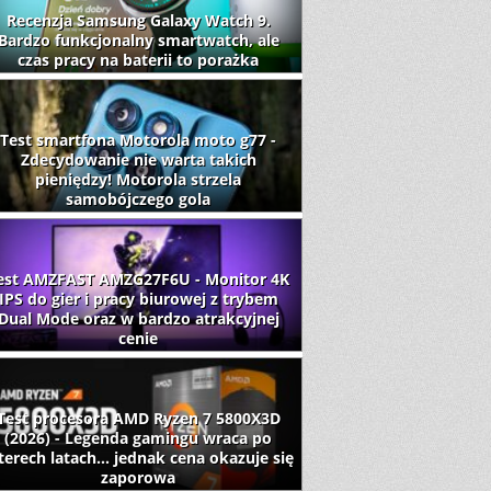
Recenzja Samsung Galaxy Watch 9.
Bardzo funkcjonalny smartwatch, ale
czas pracy na baterii to porażka
Test smartfona Motorola moto g77 -
Zdecydowanie nie warta takich
pieniędzy! Motorola strzela
samobójczego gola
est AMZFAST AMZG27F6U - Monitor 4K
IPS do gier i pracy biurowej z trybem
Dual Mode oraz w bardzo atrakcyjnej
cenie
Test procesora AMD Ryzen 7 5800X3D
(2026) - Legenda gamingu wraca po
terech latach... jednak cena okazuje się
zaporowa