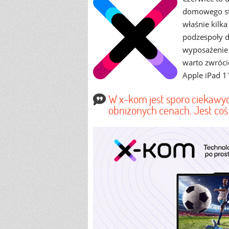
domowego st
właśnie kilk
podzespoły d
wyposażenie 
warto zwróci
Apple iPad 11
W x-kom jest sporo ciekawyc
obniżonych cenach. Jest coś 