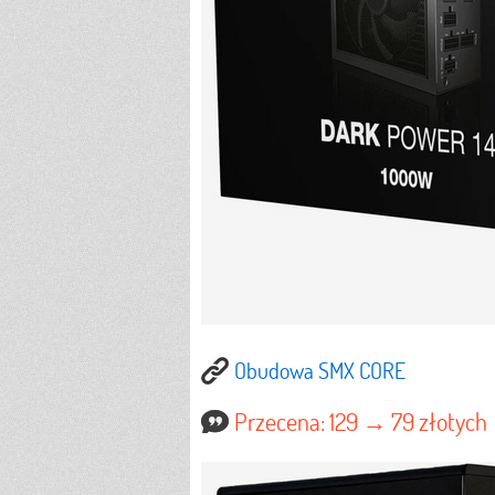
Obudowa SMX CORE
Przecena: 129 → 79 złotych