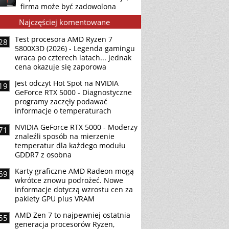
firma może być zadowolona
Najczęściej komentowane
Test procesora AMD Ryzen 7
28
5800X3D (2026) - Legenda gamingu
wraca po czterech latach... jednak
cena okazuje się zaporowa
Jest odczyt Hot Spot na NVIDIA
19
GeForce RTX 5000 - Diagnostyczne
programy zaczęły podawać
informacje o temperaturach
NVIDIA GeForce RTX 5000 - Moderzy
71
znaleźli sposób na mierzenie
temperatur dla każdego modułu
GDDR7 z osobna
Karty graficzne AMD Radeon mogą
69
wkrótce znowu podrożeć. Nowe
informacje dotyczą wzrostu cen za
pakiety GPU plus VRAM
AMD Zen 7 to najpewniej ostatnia
55
generacja procesorów Ryzen,