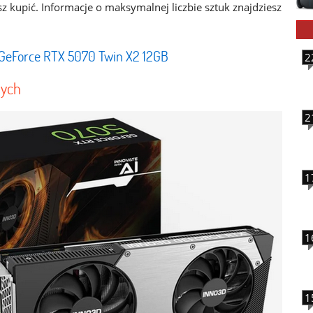
z kupić. Informacje o maksymalnej liczbie sztuk znajdziesz
 GeForce RTX 5070 Twin X2 12GB
2
tych
2
1
1
1