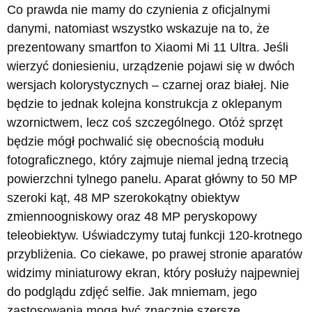
Co prawda nie mamy do czynienia z oficjalnymi
danymi, natomiast wszystko wskazuje na to, że
prezentowany smartfon to Xiaomi Mi 11 Ultra. Jeśli
wierzyć doniesieniu, urządzenie pojawi się w dwóch
wersjach kolorystycznych – czarnej oraz białej. Nie
będzie to jednak kolejna konstrukcja z oklepanym
wzornictwem, lecz coś szczególnego. Otóż sprzęt
będzie mógł pochwalić się obecnością modułu
fotograficznego, który zajmuje niemal jedną trzecią
powierzchni tylnego panelu. Aparat główny to 50 MP
szeroki kąt, 48 MP szerokokątny obiektyw
zmiennoogniskowy oraz 48 MP peryskopowy
teleobiektyw. Uświadczymy tutaj funkcji 120-krotnego
przybliżenia. Co ciekawe, po prawej stronie aparatów
widzimy miniaturowy ekran, który posłuży najpewniej
do podglądu zdjęć selfie. Jak mniemam, jego
zastosowania mogą być znacznie szersze.