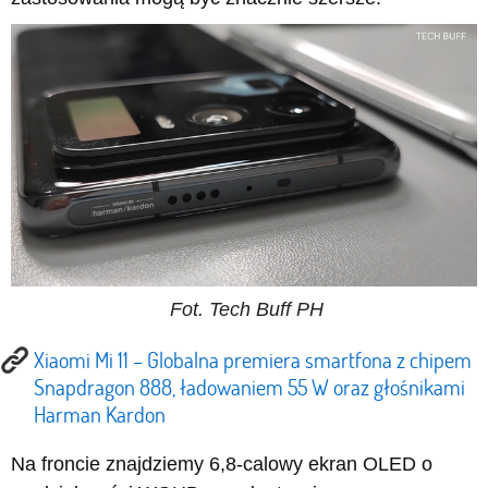
Fot. Tech Buff PH
Xiaomi Mi 11 – Globalna premiera smartfona z chipem
Snapdragon 888, ładowaniem 55 W oraz głośnikami
Harman Kardon
Na froncie znajdziemy 6,8-calowy ekran OLED o