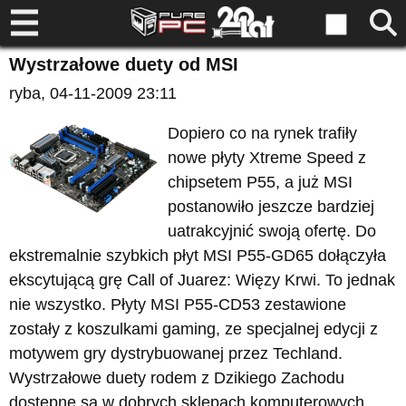
Wystrzałowe duety od MSI
ryba
, 04-11-2009 23:11
Dopiero co na rynek trafiły
nowe płyty Xtreme Speed z
chipsetem P55, a już MSI
postanowiło jeszcze bardziej
uatrakcyjnić swoją ofertę. Do
ekstremalnie szybkich płyt MSI P55-GD65 dołączyła
ekscytującą grę Call of Juarez: Więzy Krwi. To jednak
nie wszystko. Płyty MSI P55-CD53 zestawione
zostały z koszulkami gaming, ze specjalnej edycji z
motywem gry dystrybuowanej przez Techland.
Wystrzałowe duety rodem z Dzikiego Zachodu
dostępne są w dobrych sklepach komputerowych.