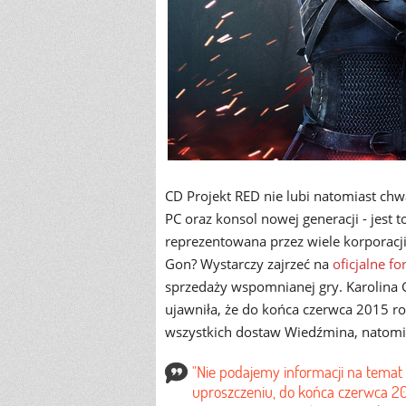
CD Projekt RED nie lubi natomiast ch
PC oraz konsol nowej generacji - jest t
reprezentowana przez wiele korporacji
Gon? Wystarczy zajrzeć na
oficjalne f
sprzedaży wspomnianej gry. Karolina
ujawniła, że do końca czerwca 2015 r
wszystkich dostaw Wiedźmina, natomia
"Nie podajemy informacji na tema
uproszczeniu, do końca czerwca 2