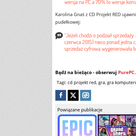
wersja na PC a 70% to wersje kons
Karolina Gnaś z CD Projekt RED ujawni
pudełkowej:
"Jeżeli chodzi o podział sprzedaż
czerwca 2015) nieco ponad jedna c
sprzedaż cyfrowa wygenerowała bl
Bądź na bieżąco - obserwuj
PurePC.
Tagi:
cd projekt red
,
gra
,
gra komputer
Powiązane publikacje