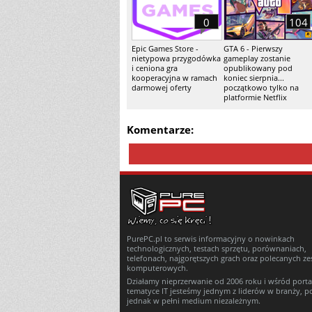
0
104
Epic Games Store -
GTA 6 - Pierwszy
nietypowa przygodówka
gameplay zostanie
i ceniona gra
opublikowany pod
kooperacyjna w ramach
koniec sierpnia...
darmowej oferty
początkowo tylko na
platformie Netflix
Komentarze:
PurePC.pl to serwis informacyjny o nowinkach
technologicznych, testach sprzętu, porównaniach,
telefonach, najgorętszych grach oraz polecanych z
komputerowych.
Działamy nieprzerwanie od 2006 roku i wśród porta
tematyce IT jesteśmy jednym z liderów w branży, p
jednak w pełni medium niezależnym.