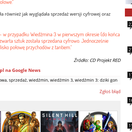
olowe."
ła również jak wyglądała sprzedaż wersji cyfrowej oraz
2
y – w przypadku Wiedźmina 3 w pierwszym okresie (do końca
zwarta sztuk została sprzedana cyfrowo. Jednocześnie
isko połowę przychodów z tantiem."
2
Źródło: CD Projekt RED
pl na Google News
1
owa
,
sprzedaż
,
wiedźmin
,
wiedźmin 3
,
wiedźmin 3: dziki gon
Zgłoś błąd
1
1