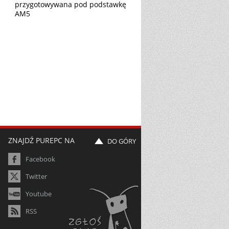
przygotowywana pod podstawkę
AM5
ZNAJDŹ PUREPC NA
DO GÓRY
Facebook
Twitter
Youtube
RSS