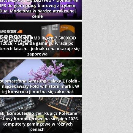
est AMZFAST AMZG27F6U - Monitor 4K
IPS do gier i pracy biurowej z trybem
Dual Mode oraz w bardzo atrakcyjnej
cenie
Test procesora AMD Ryzen 7 5800X3D
(2026) - Legenda gamingu wraca po
terech latach... jednak cena okazuje się
zaporowa
st smartfona Samsung Galaxy Z Fold8 -
 najciekawszy Fold w historii marki. W
tej konstrukcji można się zakochać
aki komputer do gier kupić? Polecane
estawy komputerowe na sierpień 2026.
Komputery gamingowe w różnych
cenach