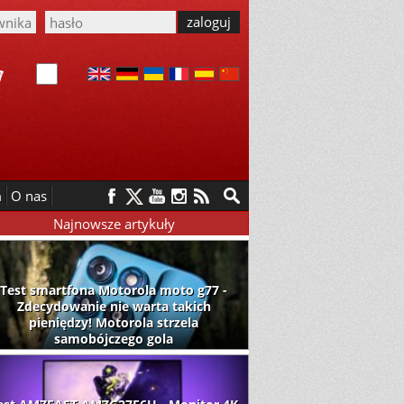
m
O nas
Najnowsze artykuły
Test smartfona Motorola moto g77 -
Zdecydowanie nie warta takich
pieniędzy! Motorola strzela
samobójczego gola