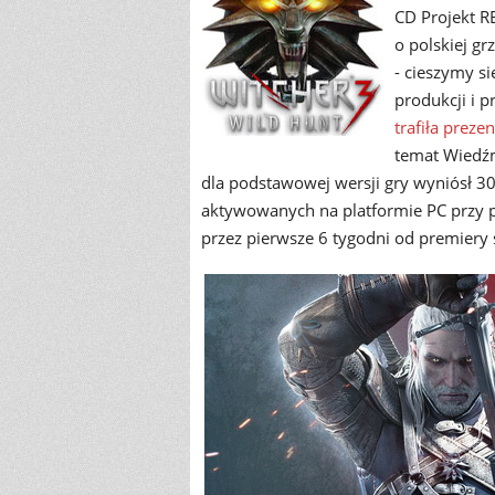
CD Projekt R
o polskiej g
- cieszymy si
produkcji i 
trafiła prezen
temat Wiedźm
dla podstawowej wersji gry wyniósł 30
aktywowanych na platformie PC przy 
przez pierwsze 6 tygodni od premiery 