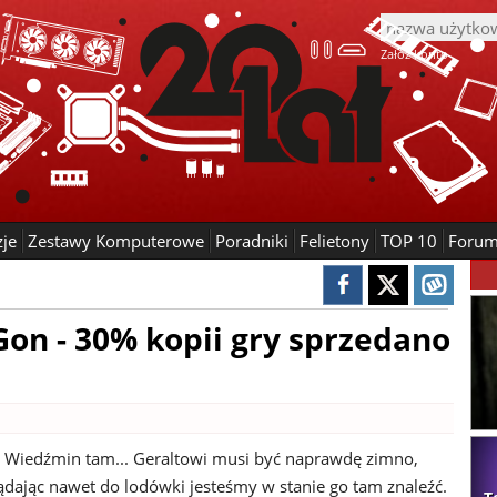
Załóż konto
zje
Zestawy Komputerowe
Poradniki
Felietony
TOP 10
Foru
Gon - 30% kopii gry sprzedano
 Wiedźmin tam... Geraltowi musi być naprawdę zimno,
dając nawet do lodówki jesteśmy w stanie go tam znaleźć.