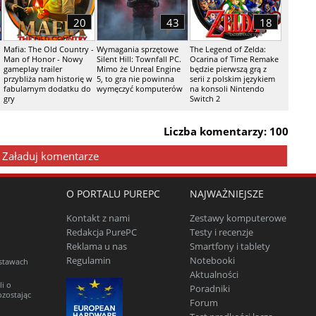
20
43
18
Mafia: The Old Country -
Wymagania sprzętowe
The Legend of Zelda:
Man of Honor - Nowy
Silent Hill: Townfall PC.
Ocarina of Time Remake
gameplay trailer
Mimo że Unreal Engine
będzie pierwszą grą z
przybliża nam historię w
5, to gra nie powinna
serii z polskim językiem
fabularnym dodatku do
wymęczyć komputerów
na konsoli Nintendo
gry
Switch 2
Liczba komentarzy: 100
Załaduj komentarze
O PORTALU PUREPC
NAJWAŻNIEJSZE
Kontakt z nami
Zestawy komputerowe
Redakcja PurePC
Testy i recenzje
Reklama u nas
Smartfony i tablety
Regulamin
Notebooki
estawach
Aktualności
li o
Poradniki
ozostając
Forum