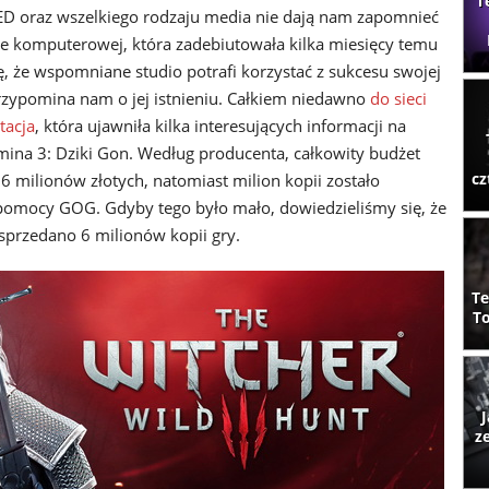
T
ED oraz wszelkiego rodzaju media nie dają nam zapomnieć
rze komputerowej, która zadebiutowała kilka miesięcy temu
ę, że wspomniane studio potrafi korzystać z sukcesu swojej
przypomina nam o jej istnieniu. Całkiem niedawno
do sieci
tacja
, która ujawniła kilka interesujących informacji na
ina 3: Dziki Gon. Według producenta, całkowity budżet
cz
6 milionów złotych, natomiast milion kopii zostało
pomocy GOG. Gdyby tego było mało, dowiedzieliśmy się, że
sprzedano 6 milionów kopii gry.
Te
To
J
z