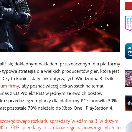
walić się dokładnym nakładem przeznaczonym dla platformy
o typowa strategia dla wielkich producentów gier, która jest
. Czy to koniec statystyk dotyczących Wiedźmina 3: Dziki
orum firmy
, aby poznać więcej ciekawostek na temat
 Gnaś z CD Projekt RED w jednym ze swoich postów
oku sprzedaż egzemplarzy dla platformy PC stanowiła 30%
st pozostałe 70% należało do Xbox One i PlayStation 4.
t szczegółowego rozkładu sprzedaży Wiedźmina 3. W dużym
015 r. 30% sprzedanych sztuk naszego najnowszego tytułu to