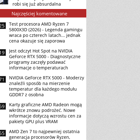
robi się już absurdalna
Najczęściej komentowane
Test procesora AMD Ryzen 7
25
5800X3D (2026) - Legenda gamingu
wraca po czterech latach... jednak
cena okazuje się zaporowa
Jest odczyt Hot Spot na NVIDIA
19
GeForce RTX 5000 - Diagnostyczne
programy zaczęły podawać
informacje o temperaturach
NVIDIA GeForce RTX 5000 - Moderzy
71
znaleźli sposób na mierzenie
temperatur dla każdego modułu
GDDR7 z osobna
Karty graficzne AMD Radeon mogą
69
wkrótce znowu podrożeć. Nowe
informacje dotyczą wzrostu cen za
pakiety GPU plus VRAM
AMD Zen 7 to najpewniej ostatnia
55
generacja procesorów Ryzen,